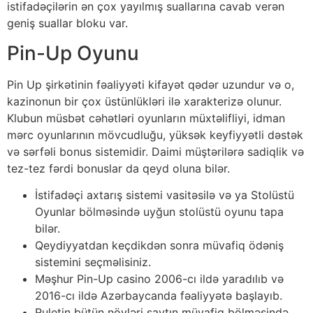
istifadəçilərin ən çox yayılmış suallarına cavab verən
geniş suallar bloku var.
Pin-Up Oyunu
Pin Up şirkətinin fəaliyyəti kifayət qədər uzundur və o,
kazinonun bir çox üstünlükləri ilə xarakterizə olunur.
Klubun müsbət cəhətləri oyunların müxtəlifliyi, idman
mərc oyunlarının mövcudluğu, yüksək keyfiyyətli dəstək
və sərfəli bonus sistemidir. Daimi müştərilərə sadiqlik və
tez-tez fərdi bonuslar da qeyd oluna bilər.
İstifadəçi axtarış sistemi vasitəsilə və ya Stolüstü
Oyunlar bölməsində uyğun stolüstü oyunu tapa
bilər.
Qeydiyyatdan keçdikdən sonra müvafiq ödəniş
sistemini seçməlisiniz.
Məşhur Pin-Up casino 2006-cı ildə yaradılıb və
2016-cı ildə Azərbaycanda fəaliyyətə başlayıb.
Ruletin bütün növləri saytın müvafiq bölməsində