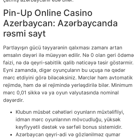
Pin-Up Online Casino
Azerbaycan: Azərbaycanda
rəsmi sayt
Partlayışın gücü təyyarənin qalxması zamanı artan
əmsalın dəyəri ilə müəyyən edilir. Nə 0 olan geri ödəmə
faizi, nə də qeyri-sabitlik qalib nəticəyə təsir göstərmir.
Eyni zamanda, digər oyunçuların bu uçuşa nə qədər
mərc etdiyini görə biləcəksiniz. Mərclər həm avtomatik
rejimdə, həm də əl rejimində yerləşdirilə bilər. Minimum
mərc 0,01 sikkə və ya oyun valyutasında nominal
dəyərdir.
Klubun müsbət cəhətləri oyunların müxtəlifliyi,
idman mərc oyunlarının mövcudluğu, yüksək
keyfiyyətli dəstək və sərfəli bonus sistemidir.
Azərbaycan qeyri-adi və gözlənilməz qumar