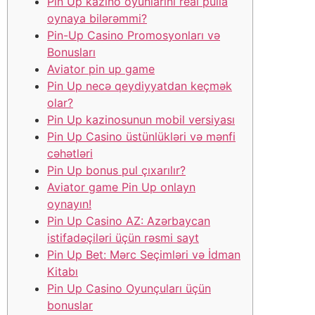
Pin Up kazino oyunlarını real pulla
oynaya bilərəmmi?
Pin-Up Casino Promosyonları və
Bonusları
Aviator pin up game
Pin Up necə qeydiyyatdan keçmək
olar?
Pin Up kazinosunun mobil versiyası
Pin Up Casino üstünlükləri və mənfi
cəhətləri
Pin Up bonus pul çıxarılır?
Aviator game Pin Up onlayn
oynayın!
Pin Up Casino AZ: Azərbaycan
istifadəçiləri üçün rəsmi sayt
Pin Up Bet: Mərc Seçimləri və İdman
Kitabı
Pin Up Casino Oyunçuları üçün
bonuslar