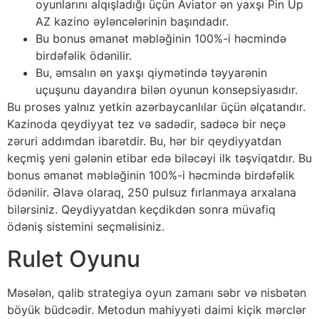
oyunlarını alqışladığı üçün Aviator ən yaxşı Pin Up
AZ kazino əyləncələrinin başındadır.
Bu bonus əmanət məbləğinin 100%-i həcmində
birdəfəlik ödənilir.
Bu, əmsalın ən yaxşı qiymətində təyyarənin
uçuşunu dayandıra bilən oyunun konsepsiyasıdır.
Bu proses yalnız yetkin azərbaycanlılar üçün əlçatandır.
Kazinoda qeydiyyat tez və sadədir, sadəcə bir neçə
zəruri addımdan ibarətdir. Bu, hər bir qeydiyyatdan
keçmiş yeni gələnin etibar edə biləcəyi ilk təşviqatdır. Bu
bonus əmanət məbləğinin 100%-i həcmində birdəfəlik
ödənilir. Əlavə olaraq, 250 pulsuz fırlanmaya arxalana
bilərsiniz. Qeydiyyatdan keçdikdən sonra müvafiq
ödəniş sistemini seçməlisiniz.
Rulet Oyunu
Məsələn, qalib strategiya oyun zamanı səbr və nisbətən
böyük büdcədir. Metodun mahiyyəti daimi kiçik mərclər