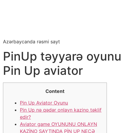
Azərbaycanda rəsmi sayt
PinUp təyyarə oyunu
Pin Up aviator
Content
Pin Up Aviator Oyunu
Pin Up nə qədər onlayn kazino təklif
edir?
Aviator game OYUNUNU ONLAYN
KAZİNO SAYTINDA PİN UP NECƏ