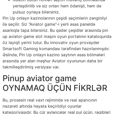
yerləşdirilib və siz onları həm ödənişli, həm də
pulsuz oynaya bilərsiniz.
Pin Up onlayn kazinolarının çeşidi seçimlərin zənginliyi
ilə seçilir. Siz “Aviator game”-i yerli əsas paneldə
asanlıqla tapa bilərsiniz. Bu qədər çeşidlər arasında pin
up aviator game slot maşını oyun portalının kataloqunda
öz layiqli yerini tutur. Bu innovativ oyun provayder
Smartsoft Gaming komandası tərəfindən hazırlanmışdır.
Əslində, Pin Up onlayn kazino saytının əsas bölmələri
arasında yer alan məşhur Aviator oyununun daha bir
təkmilləşdirilmiş versiyası var.
Pinup aviator game
OYNAMAQ ÜÇÜN FİKRLƏR
Bu, prosesin real vaxt rejimində və real aparıcının
nəzarəti altında həyata keçirildiyi oyunlar
kateqoriyasıdır. Bu cür əyləncələr real pul üçün, rəqibləri