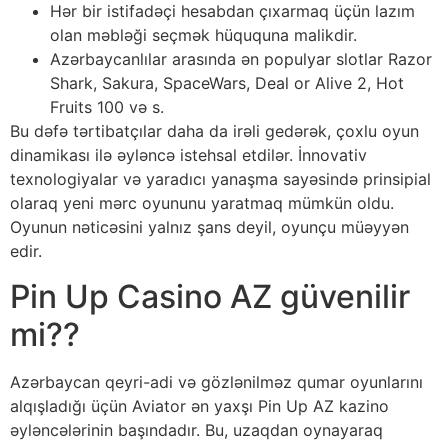
Hər bir istifadəçi hesabdan çıxarmaq üçün lazım
olan məbləği seçmək hüququna malikdir.
Azərbaycanlılar arasında ən populyar slotlar Razor
Shark, Sakura, SpaceWars, Deal or Alive 2, Hot
Fruits 100 və s.
Bu dəfə tərtibatçılar daha da irəli gedərək, çoxlu oyun
dinamikası ilə əyləncə istehsal etdilər. İnnovativ
texnologiyalar və yaradıcı yanaşma sayəsində prinsipial
olaraq yeni mərc oyununu yaratmaq mümkün oldu.
Oyunun nəticəsini yalnız şans deyil, oyunçu müəyyən
edir.
Pin Up Casino AZ güvenilir
mi??
Azərbaycan qeyri-adi və gözlənilməz qumar oyunlarını
alqışladığı üçün Aviator ən yaxşı Pin Up AZ kazino
əyləncələrinin başındadır. Bu, uzaqdan oynayaraq