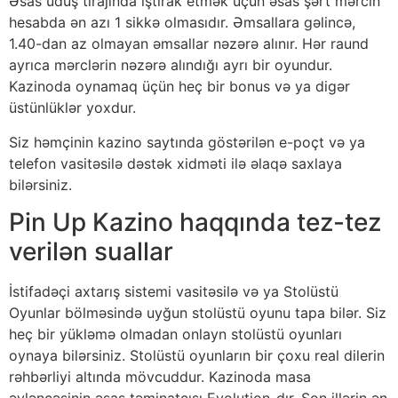
Əsas uduş tirajında ​​iştirak etmək üçün əsas şərt mərcin
hesabda ən azı 1 sikkə olmasıdır. Əmsallara gəlincə,
1.40-dan az olmayan əmsallar nəzərə alınır. Hər raund
ayrıca mərclərin nəzərə alındığı ayrı bir oyundur.
Kazinoda oynamaq üçün heç bir bonus və ya digər
üstünlüklər yoxdur.
Siz həmçinin kazino saytında göstərilən e-poçt və ya
telefon vasitəsilə dəstək xidməti ilə əlaqə saxlaya
bilərsiniz.
Pin Up Kazino haqqında tez-tez
verilən suallar
İstifadəçi axtarış sistemi vasitəsilə və ya Stolüstü
Oyunlar bölməsində uyğun stolüstü oyunu tapa bilər. Siz
heç bir yükləmə olmadan onlayn stolüstü oyunları
oynaya bilərsiniz. Stolüstü oyunların bir çoxu real dilerin
rəhbərliyi altında mövcuddur. Kazinoda masa