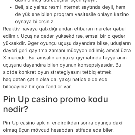
Bəli, siz yalnız rəsmi internet saytında deyil, həm
də yüklənə bilən proqram vasitəsilə onlayn kazino
oynaya bilərsiniz.
Reaktiv havaya qalxdığı andan etibarən mərclər qəbul
edilmir. Uçuş nə qədər yüksəkdirsə, əmsal bir o qədər
yüksəkdir. Əgər oyunçu uçuşu dayandıra bilsə, uduşların
dəyəri geri qayıtma zamanı müəyyən edilmiş əmsal üzrə
X mərcidir. Bu, əmsalın ən yaxşı qiymətində təyyarənin
uçuşunu dayandıra bilən oyunun konsepsiyasıdır. Bu
slotda konkret oyun strategiyasını tətbiq etmək
həqiqətən çətin olsa da, yaxşı nəticə əldə edə
biləcəyiniz bir çox fəndlər var.
Pin Up casino promo kodu
nədir?
Pin-Up casino apk-ni endirdikdən sonra oyunçu daxil
olmaq üçün mövcud hesabdan istifadə edə bilər.