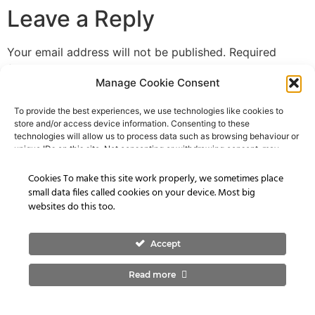
Leave a Reply
Your email address will not be published.
Required
fields are marked
*
Manage Cookie Consent
Comment
*
To provide the best experiences, we use technologies like cookies to
store and/or access device information. Consenting to these
technologies will allow us to process data such as browsing behaviour or
unique IDs on this site. Not consenting or withdrawing consent, may
adversely affect certain features and functions.
Cookies To make this site work properly, we sometimes place
small data files called cookies on your device. Most big
Accept
websites do this too.
Deny
Accept
View preferences
Name
*
Read more
Cookie Policy