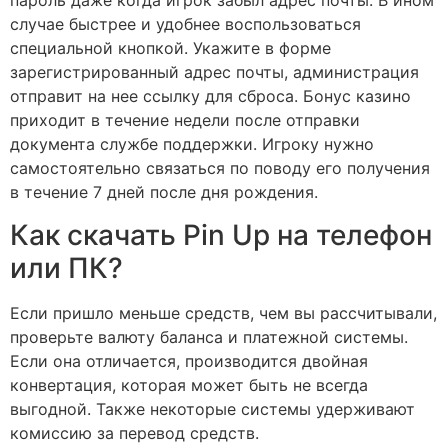
пароль даже когда игрок забыл адрес почты. В ином
случае быстрее и удобнее воспользоваться
специальной кнопкой. Укажите в форме
зарегистрированный адрес почты, администрация
отправит на нее ссылку для сброса. Бонус казино
приходит в течение недели после отправки
документа службе поддержки. Игроку нужно
самостоятельно связаться по поводу его получения
в течение 7 дней после дня рождения.
Как скачать Pin Up на телефон
или ПК?
Если пришло меньше средств, чем вы рассчитывали,
проверьте валюту баланса и платежной системы.
Если она отличается, производится двойная
конвертация, которая может быть не всегда
выгодной. Также некоторые системы удерживают
комиссию за перевод средств.