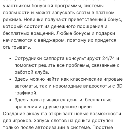
участником бонусной программы, системы
лояльности и может запускать слоты в платном
режиме. Новички получают приветственный бонус,
который состоит из денежного поощрения и
бесплатных вращений. Любые бонусы и подарки
начисляются с вейджером, поэтому их придется
отыгрывать.
Сотрудники саппорта консультируют 24/74 и
помогают решить все проблемы, связанные с
работой клуба.
Здесь можно найти как классические игровые
автоматы, так и новомодные видеослоты с 3D
графикой.
Здесь разыгрываются деньги, бесплатные
вращения и другие ценные призы.
Создание аккаунта открывает новые возможности
для игроков. Запуск слотов на деньги доступен
только после авторизации в системе. Простые