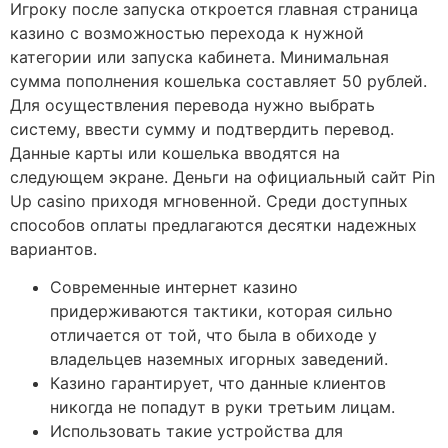
Игроку после запуска откроется главная страница
казино с возможностью перехода к нужной
категории или запуска кабинета. Минимальная
сумма пополнения кошелька составляет 50 рублей.
Для осуществления перевода нужно выбрать
систему, ввести сумму и подтвердить перевод.
Данные карты или кошелька вводятся на
следующем экране. Деньги на официальный сайт Pin
Up casino приходя мгновенной. Среди доступных
способов оплаты предлагаются десятки надежных
вариантов.
Современные интернет казино
придерживаются тактики, которая сильно
отличается от той, что была в обиходе у
владельцев наземных игорных заведений.
Казино гарантирует, что данные клиентов
никогда не попадут в руки третьим лицам.
Использовать такие устройства для