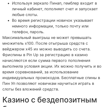
Используя зеркало Пинап, гемблер входит в
личный кабинет, пополняет счет и запускает
любые слоты.
Во время регистрации новичок указывает
немного информации, только почту или
телефон, пароль.
Максимальный выигрыш не может превышать
множитель x100. После отыгрыша средств с
вейджером x45 их можно выводить со счета.
Фриспины в Pin Up за регистрацию в казино
начисляются если сумма первого пополнения
выполнила условия акции. Их можно получить и во
время соревнований, за использование
индивидуальных промокодов. Бесплатные спины в
Пин Уп позволяют новичкам научиться играть в
слоты без вложений средств.
Казино с бездепозитным