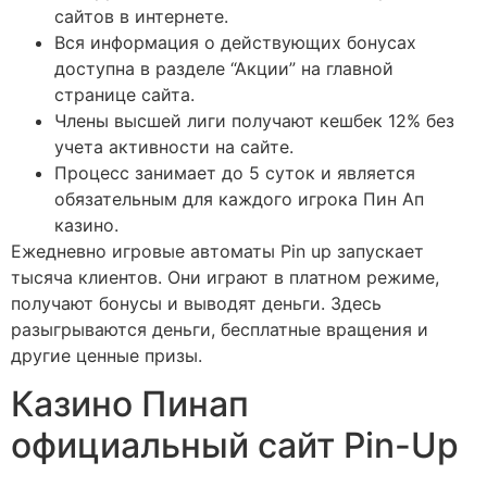
сайтов в интернете.
Вся информация о действующих бонусах
доступна в разделе “Акции” на главной
странице сайта.
Члены высшей лиги получают кешбек 12% без
учета активности на сайте.
Процесс занимает до 5 суток и является
обязательным для каждого игрока Пин Ап
казино.
Ежедневно игровые автоматы Pin up запускает
тысяча клиентов. Они играют в платном режиме,
получают бонусы и выводят деньги. Здесь
разыгрываются деньги, бесплатные вращения и
другие ценные призы.
Казино Пинап
официальный сайт Pin-Up