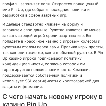
профиль, заполняет поля. Откроется полноценный
мир Pin Up, где собраны последние новинки и
разработки в сфере азартных игр.
И дальше стандартно кликаем на форму и
заполняем свои данные. Рулетка является не менее
захватывающей игрой среди азартных игр. Вы
попадете в красочное казино с игровым колесом и
рулетным столом перед вами. Правила игры просты,
так как они такие же, как и в обычной рулетке. В Pin
Up казино игроки подписывают политику
конфиденциальности, согласно которой им
гарантируется полная анонимность. Компания
придерживается собственной политики и
использует SSL сертификаты с криптографией для
защиты информации.
С чего начать новому игроку в
казино Pin Up