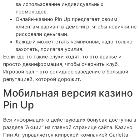
за использование индивидуальных
промокодов.
Онлайн-казино Pin Up предлагает своим
клиентам варианты демо-игр, чтобы новички не
рисковали деньгами.
Каждый может стать чемпионом, надо только
захотеть, прилагая усилия.
Если где то такие слухи ходят, то это враньё и
просто дезинформация, чтобы очернить клуб.
Игровой зал – это солидное заведение с большой
репутацией, которой дорожит.
Мобильная версия казино
Pin Up
Вся информация о действующих бонусах доступна в
разделе “Акции” на главной странице сайта. Казино
Пин Ап управляется кипрской компанией Carletta