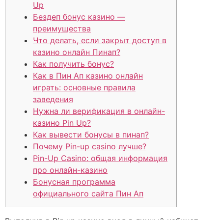
Up
Бездеп бонус казино —
преимущества
Что делать, если закрыт доступ в
казино онлайн Пинап?
Как получить бонус?
Как в Пин Ап казино онлайн
играть: основные правила
заведения
Нужна ли верификация в онлайн-
казино Pin Up?
Как вывести бонусы в пинап?
Почему Pin-up casino лучше?
Pin-Up Casino: общая информация
про онлайн-казино
Бонусная программа
официального сайта Пин Ап