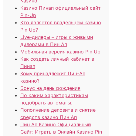
Казино
Казино Пинап официальный сайт
Pin-Up
Кто является владельцем казино
Pin Up?
Live-дилеры – игры с живыми
дилерами в Пин Ап
Мобильная версия казино Pin Up
Как создать личный кабинет в
Пинап
Кому принадлежит Пин-Ап
казино?
Бонус на день рождения
По каким характеристикам
подобрать автоматы.
Пополнение депозита и снятие
средств казино Пин Ап
Пин Ап Казино Официальный
Сайт: Играть в Онлайн Казино Pin