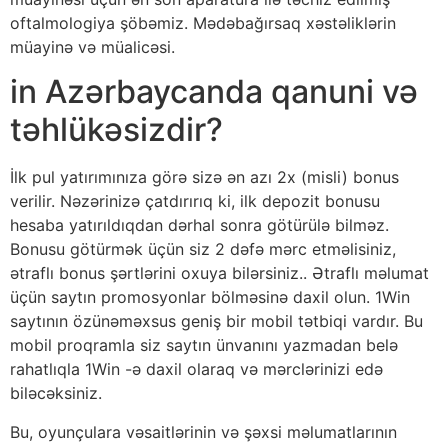
oftalmologiya şöbəmiz. Mədəbağırsaq xəstəliklərin
müayinə və müalicəsi.
in Azərbaycanda qanuni və
təhlükəsizdir?
İlk pul yatırımınıza görə sizə ən azı 2x (misli) bonus
verilir. Nəzərinizə çatdırırıq ki, ilk depozit bonusu
hesaba yatırıldıqdan dərhal sonra götürülə bilməz.
Bonusu götürmək üçün siz 2 dəfə mərc etməlisiniz,
ətraflı bonus şərtlərini oxuya bilərsiniz.. Ətraflı məlumat
üçün saytın promosyonlar bölməsinə daxil olun. 1Win
saytının özünəməxsus geniş bir mobil tətbiqi vardır. Bu
mobil proqramla siz saytın ünvanını yazmadan belə
rahatlıqla 1Win -ə daxil olaraq və mərclərinizi edə
biləcəksiniz.
Bu, oyunçulara vəsaitlərinin və şəxsi məlumatlarının