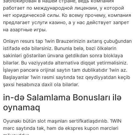
заблокирован в нашей стране, ведь компания
работает по международной лицензии, у которой
нет юридической силы. Ко всему прочему, компания
предлагает услуги казино, а у нас действует запрет
на азартные игры.
Onlayn resurs tap 1win Brauzerinizin axtarış çubuğundan
istifadə edə bilərsiniz. Bununla belə, bəzi ölkələrin
sakinləri göstərilən ünvana getdikdən sonra bloklaya
bilərlər. Bu vəziyyətdə alternativə diqqət yetirməlisiniz.
İşləyən pəncərə orijinal saytın tam dublikatıdır 1win az.
Başlayanlar 1win rəsmi saytında tez qeydiyyatdan keçib
şəxsi hesabınıza daxil ola bilərlər.
in-də Salamlama Bonusları ilə
oynamaq
Oyunakı bütün slot maşınları sertifkatlaşdırılıb. 1WIN
mərc saytında tək, həm də ekspres kupon mərcləri