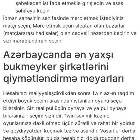
şəbəkədən istifadə etməklə giriş edin və əsas
səhifəyə keçin.
İdman sahəsinin səhifəsində mərc etmək istədiyiniz
matçı seçin; Mərc etmək üçün əlçatan olan bazarlar
(matçlararası hadisələr) olan cədvəli nəzərdən keçirin və
sizi maraqlandıranı seçin.
Аzərbаyсаndа ən yаxşı
bukmеykеr şirkətlərini
qiymətləndirmə mеyаrlаrı
Hesabınızı maliyyələşdirdikdən sonra 1win az-ın təqdim
etdiyi böyük seçim arasından istənilən oyunu seçə
bilərsiniz. Siz real pul üçün oynaya və ya pul oynaya
bilərsiniz – seçim sizindir. 1win sevimli kazino
oyunlarınıza daxil olmaq üçün sürətli və rahat bir yoldur
və qeydiyyatdan keçmək tez və asandır. Vəsaitlər dərhal
hesaba köçürülür, bu da hesabınızı doldurduqdan dərhal