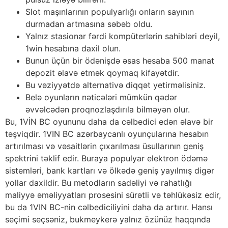
Slot maşınlarının populyarlığı onların sayının
durmadan artmasına səbəb oldu.
Yalnız stasionar fərdi kompüterlərin sahibləri deyil,
1win hesabına daxil olun.
Bunun üçün bir ödənişdə əsas hesaba 500 manat
depozit əlavə etmək qoymaq kifayətdir.
Bu vəziyyətdə alternativə diqqət yetirməlisiniz.
Belə oyunların nəticələri mümkün qədər
əvvəlcədən proqnozlaşdırıla bilməyən olur.
Bu, 1VİN BC oyununu daha da cəlbedici edən əlavə bir
təşviqdir. 1VIN BC azərbaycanlı oyunçularına hesabın
artırılması və vəsaitlərin çıxarılması üsullarının geniş
spektrini təklif edir. Buraya populyar elektron ödəmə
sistemləri, bank kartları və ölkədə geniş yayılmış digər
yollar daxildir. Bu metodların sadəliyi və rahatlığı
maliyyə əməliyyatları prosesini sürətli və təhlükəsiz edir,
bu da 1VIN BC-nin cəlbediciliyini daha da artırır. Hansı
seçimi seçsəniz, bukmeykerə yalnız özünüz haqqında