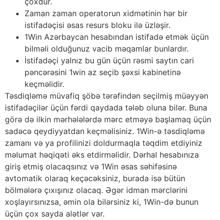
çoxdur.
Zaman zaman operatorun xidmətinin hər bir
istifadəçisi əsas resurs bloku ilə üzləşir.
1Win Azərbaycan hesabından istifadə etmək üçün
bilməli olduğunuz vacib məqamlar bunlardır.
İstifadəçi yalnız bu gün üçün rəsmi saytın cari
pəncərəsini 1win az seçib şəxsi kabinetinə
keçməlidir.
Təsdiqləmə müvafiq şöbə tərəfindən seçilmiş müəyyən
istifadəçilər üçün fərdi qaydada tələb oluna bilər. Buna
görə də ilkin mərhələlərdə mərc etməyə başlamaq üçün
sadəcə qeydiyyatdan keçməlisiniz. 1Win-ə təsdiqləmə
zamanı və ya profilinizi doldurmaqla təqdim etdiyiniz
məlumat həqiqəti əks etdirməlidir. Dərhal hesabınıza
giriş etmiş olacaqsınız və 1Win əsas səhifəsinə
avtomatik olaraq keçəcəksiniz, burada isə bütün
bölmələrə çıxışınız olacaq. Əgər idman mərclərini
xoşlayırsınızsa, əmin ola bilərsiniz ki, 1Win-də bunun
üçün çox sayda alətlər var.