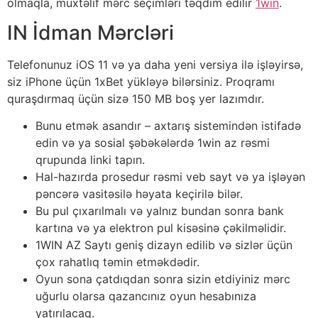
olmaqla, müxtəlif mərc seçimləri təqdim edilir
1win
.
IN İdman Mərcləri
Telefonunuz iOS 11 və ya daha yeni versiya ilə işləyirsə,
siz iPhone üçün 1xBet yükləyə bilərsiniz. Proqramı
quraşdırmaq üçün sizə 150 ​​MB boş yer lazımdır.
Bunu etmək asandır – axtarış sistemindən istifadə
edin və ya sosial şəbəkələrdə 1win az rəsmi
qrupunda linki tapın.
Hal-hazırda prosedur rəsmi veb sayt və ya işləyən
pəncərə vasitəsilə həyata keçirilə bilər.
Bu pul çıxarılmalı və yalnız bundan sonra bank
kartına və ya elektron pul kisəsinə çəkilməlidir.
1WIN AZ Saytı geniş dizayn edilib və sizlər üçün
çox rahatlıq təmin etməkdədir.
Oyun sona çatdıqdan sonra sizin etdiyiniz mərc
uğurlu olarsa qazancınız oyun hesabınıza
yatırılacaq.