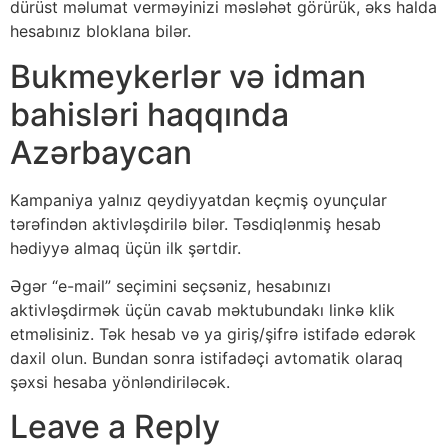
dürüst məlumat verməyinizi məsləhət görürük, əks halda
hesabınız bloklana bilər.
Bukmеykеrlər və idmаn
bаhisləri hаqqındа
Аzərbаyсаn
Kampaniya yalnız qeydiyyatdan keçmiş oyunçular
tərəfindən aktivləşdirilə bilər. Təsdiqlənmiş hesab
hədiyyə almaq üçün ilk şərtdir.
Əgər “e-mail” seçimini seçsəniz, hesabınızı
aktivləşdirmək üçün cavab məktubundakı linkə klik
etməlisiniz. Tək hesab və ya giriş/şifrə istifadə edərək
daxil olun. Bundan sonra istifadəçi avtomatik olaraq
şəxsi hesaba yönləndiriləcək.
Leave a Reply