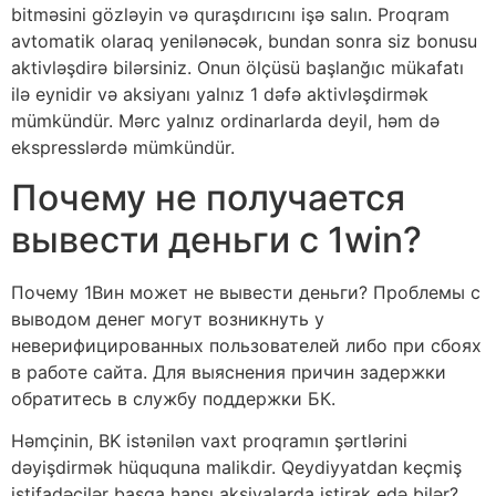
bitməsini gözləyin və quraşdırıcını işə salın. Proqram
avtomatik olaraq yenilənəcək, bundan sonra siz bonusu
aktivləşdirə bilərsiniz. Onun ölçüsü başlanğıc mükafatı
ilə eynidir və aksiyanı yalnız 1 dəfə aktivləşdirmək
mümkündür. Mərc yalnız ordinarlarda deyil, həm də
ekspresslərdə mümkündür.
Почему не получается
вывести деньги с 1win?
Почему 1Вин может не вывести деньги? Проблемы с
выводом денег могут возникнуть у
неверифицированных пользователей либо при сбоях
в работе сайта. Для выяснения причин задержки
обратитесь в службу поддержки БК.
Həmçinin, BK istənilən vaxt proqramın şərtlərini
dəyişdirmək hüququna malikdir. Qeydiyyatdan keçmiş
istifadəçilər başqa hansı aksiyalarda iştirak edə bilər?