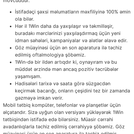
mövcuddur.
İstifadəçi şəxsi məlumatların məxfiliyinə 100% əmin
ola bilər.
Hər il 1Win daha da yaxşılaşır və təkmilləşir,
buradakı mərclərinizi yaxşılaşdırmaq üçün yeni
idman səhələri, kampaniyalar və alətlər əlavə edir.
Göz müayinəsi üçün ən son aparatura ilə təchiz
edilmiş oftalmologiya şöbəmiz.
1Win-də bir ildən artıqdır ki, oynayıram və bu
müddət ərzində mən ancaq pozitiv təcrübələr
yaşamışam.
Hadisələri tarixə və saata görə süzgəcdən
keçirmək bacarığı, onların çeşidini tez bir zamanda
gəzməyə imkan verir.
Mobil tətbiq kompüter, telefonlar və planşetlər üçün
əlçatandır. Sizə uyğun olan versiyanı yükləyərək 1Win
tətbiqindən istifadə edə bilərsiniz. Müasir cərrahi
avadanlıqlarla təchiz edilmiş cərrahiyyə şöbəmiz. Göz
müayinəsi üçün ən son aparatura ilə təchiz edilmiş