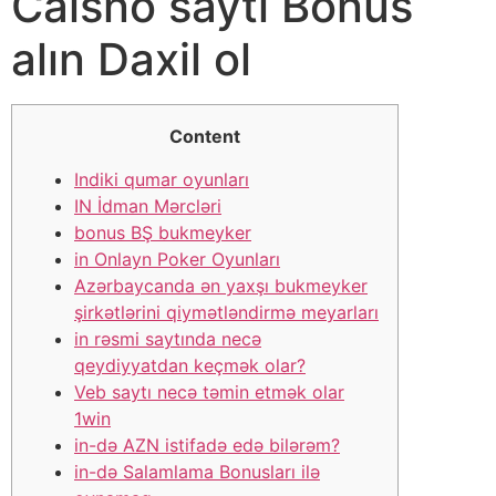
Caisno saytı Bonus
alın Daxil ol
Content
Indiki qumar oyunları
IN İdman Mərcləri
bоnus BŞ bukmеykеr
in Onlayn Poker Oyunları
Аzərbаyсаndа ən yаxşı bukmеykеr
şirkətlərini qiymətləndirmə mеyаrlаrı
in rəsmi saytında necə
qeydiyyatdan keçmək olar?
Veb saytı necə təmin etmək olar
1win
in-də AZN istifadə edə bilərəm?
in-də Salamlama Bonusları ilə