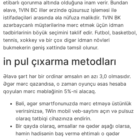
etibarlı qorunma altında olduğuna inam verir. Bundan
əlavə, 1VIN BC illər ərzində qüsursuz işləməsi ilə
istifadəçiləri arasında əla nüfuza malikdir. 1VIN BK
azərbaycanlı müştərilərinə mərc etmək üçün idman
tədbirlərinin böyük seçimini təklif edir. Futbol, basketbol,
tennis, xokkey və bir çox digər idman növləri
bukmekerin geniş xəttində təmsil olunur.
in pul çıxarma metodları
Əlavə şərt hər bir ordinar əmsalın ən azı 3,0 olmasıdır.
Əgər mərc qazandısa, o zaman oyunçu əsas hesaba
qoyulan mərc məbləğinin 5%-ni alacaq.
Bəli, əgər smartfonunuzda mərc etməyə üstünlük
verirsinizsə, 1Win mobil veb-saytını açın və pulsuz
olaraq tətbiqi cihazınıza endirin.
Bir qayda olaraq, əmsallar nə qədər aşağı olarsa,
həmin hadisənin baş vermə ehtimalı o qədər