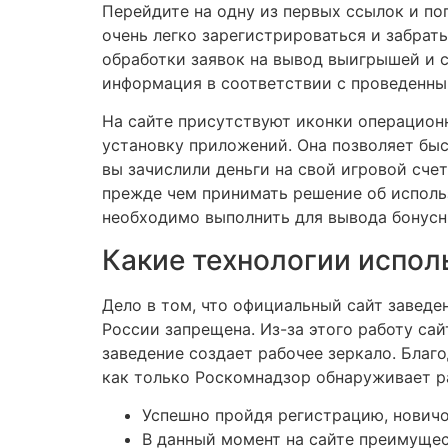
Перейдите на одну из первых ссылок и по
очень легко зарегистрироваться и забра
обработки заявок на вывод выигрышей и с
информация в соответствии с проведенны
На сайте присутствуют иконки операционн
установку приложений. Она позволяет быс
вы зачислили деньги на свой игровой счет
прежде чем принимать решение об исполь
необходимо выполнить для вывода бонус
Какие технологии испол
Дело в том, что официальный сайт заведен
России запрещена. Из-за этого работу сай
заведение создает рабочее зеркало. Благ
как только Роскомнадзор обнаруживает ра
Успешно пройдя регистрацию, новичо
В данный момент на сайте преимущест