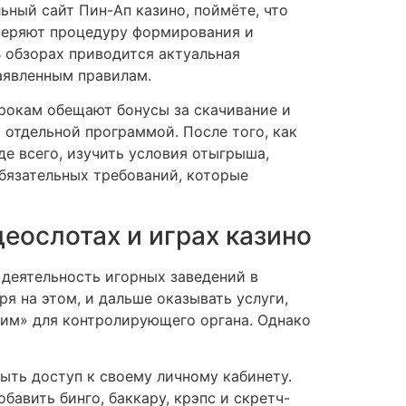
ьный сайт Пин-Ап казино, поймёте, что
оверяют процедуру формирования и
В обзорах приводится актуальная
аявленным правилам.
грокам обещают бонусы за скачивание и
 отдельной программой. После того, как
де всего, изучить условия отыгрыша,
бязательных требований, которые
еослотах и играх казино
о деятельность игорных заведений в
я на этом, и дальше оказывать услуги,
дим» для контролирующего органа. Однако
ыть доступ к своему личному кабинету.
авить бинго, баккару, крэпс и скретч-