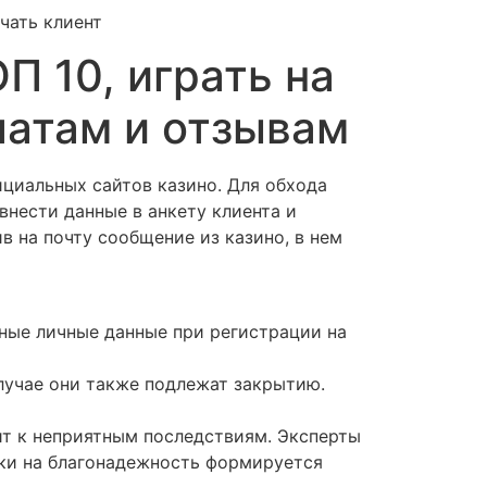
ачать клиент
П 10, играть на
латам и отзывам
ициальных сайтов казино. Для обхода
нести данные в анкету клиента и
в на почту сообщение из казино, в нем
ные личные данные при регистрации на
лучае они также подлежат закрытию.
ит к неприятным последствиям. Эксперты
енки на благонадежность формируется