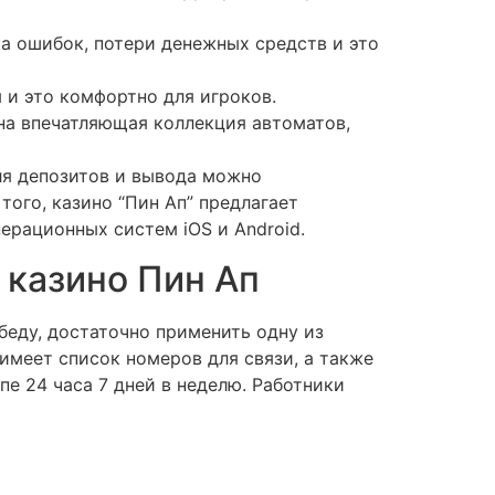
а ошибок, потери денежных средств и это
 и это комфортно для игроков.
ана впечатляющая коллекция автоматов,
ля депозитов и вывода можно
того, казино “Пин Ап” предлагает
ерационных систем iOS и Android.
 казино Пин Ап
беду, достаточно применить одну из
имеет список номеров для связи, а также
е 24 часа 7 дней в неделю. Работники