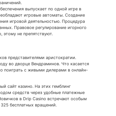
раничений.
беспечения выпускает по одной игре в
преобладают игровые автоматы. Создание
ления игровой деятельностью. Процедура
анных. Правовое регулирование игорного
, этому не препятствуют.
оков представителями аристократии.
году во дворце Вендраминов. Что касается
но поиграть с живыми дилерами в онлайн-
ый сайт казино. На этих гемблинг
водом средств через удобные платежные
овичков в Drip Casino встречают особым
 325 бесплатных вращений.