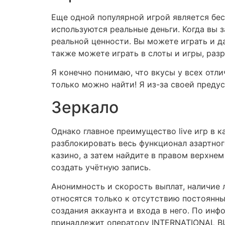
Еще одной популярной игрой является бес
используются реальные деньги. Когда вы 
реальной ценности. Вы можете играть и д
также можете играть в слоты и игры, раз
Я конечно понимаю, что вкусы у всех отли
только можно найти! Я из-за своей преду
Зеркало
Однако главное преимущество live игр в 
разблокировать весь функционал азартног
казино, а затем найдите в правом верхнем
создать учётную запись.
Анонимность и скорость выплат, наличие
относятся только к отсутствию постоянных
создания аккаунта и входа в него. По ин
принадлежит оператору INTERNATIONAL BU