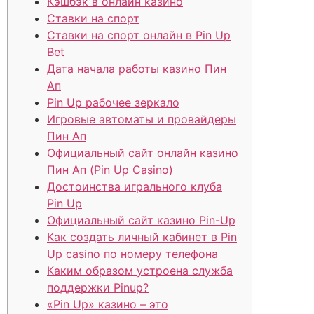
Кэшбэк в онлайн казино
Ставки на спорт
Ставки на спорт онлайн в Pin Up
Bet
Дата начала работы казино Пин
Ап
Pin Up рабочее зеркало
Игровые автоматы и провайдеры
Пин Ап
Официальный сайт онлайн казино
Пин Ап (Pin Up Casino)
Достоинства игрального клуба
Pin Up
Официальный сайт казино Pin-Up
Как создать личный кабинет в Pin
Up casino по номеру телефона
Каким образом устроена служба
поддержки Pinup?
«Pin Up» казино – это