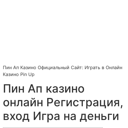
Пин Ап Казино Официальный Сайт: Играть в Онлайн
Казино Pin Up
Пин Ап казино
онлайн Регистрация,
вход Игра на деньги