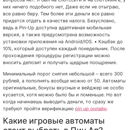
них ничего подобного нет, Даже если не отыграю,
все равно беру. Тем более эти деньги все равно
придется отдать в качестве налога. Безусловно,
ведь в Pin-Up доступна адаптивная мобильная
версия, а также предусмотрена возможность
установки приложения на Android/IOS. ▪ Кэшбэк до
10%, который доступен каждый понедельник. После
прохождения процедуры регистрации можно
вносить депозит и получать щедрые поощрения.
Минимальный порог снятия небольшой – всего 300
рублей, а пополнять вообще можно от 50. Автоматы
оригинальные, бонусы вкусные и вейджер не особо
кусается, хотя можно было бы и поменьше. Но вот
когда начинаешь выводить деньги, то сразу же
требуют пройти верификацию
pin up онлайн
.
Какие игровые автоматы