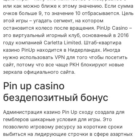
или как можно ближе к этому значению. Если сумма
очков больше 9, то значение 10 отбрасывается. Цель
этой игры – угадать сегмент, на котором
остановится колесо после вращения. PinUp Casino –
это виртуальный игорный клуб, основанный в 2016
году компанией Carletta Limited. Штаб-квартира
казино PinUp находится в Нидерландах. Иногда
нужно использовать VPN для того чтобы посетить
сайт, потому что все чаще РКН блокируют новые
зеркала официального сайта.
Pin up casino
бездепозитный бонус
Администрация казино Pin Up сходу создала для
гемблеров шикарные условия для игры. Это
позволило игровому ресурсу за короткие сроки
выбиться на лидирующие строчки в сфере азартных