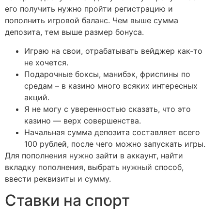
его получить нужно пройти регистрацию и
пополнить игровой баланс. Чем выше сумма
депозита, тем выше размер бонуса.
Играю на свои, отрабатывать вейджер как-то
не хочется.
Подарочные боксы, манибэк, фриспины по
средам – в казино много всяких интересных
акций.
Я не могу с уверенностью сказать, что это
казино — верх совершенства.
Начальная сумма депозита составляет всего
100 рублей, после чего можно запускать игры.
Для пополнения нужно зайти в аккаунт, найти
вкладку пополнения, выбрать нужный способ,
ввести реквизиты и сумму.
Ставки на спорт