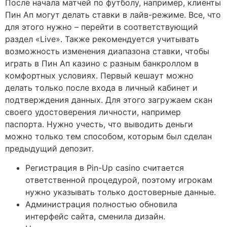
После начала матчей по футболу, например, клиенты
Пин Ап могут делать ставки в лайв-режиме. Все, что
для этого нужно – перейти в соответствующий
раздел «Live». Также рекомендуется учитывать
возможность изменения диапазона ставки, чтобы
играть в Пин Ап казино с разным банкроллом в
комфортных условиях. Первый кешаут можно
делать только после входа в личный кабинет и
подтверждения данных. Для этого загружаем скан
своего удостоверения личности, например
паспорта. Нужно учесть, что выводить деньги
можно только тем способом, которым был сделан
предыдущий депозит.
Регистрация в Pin-Up casino считается
ответственной процедурой, поэтому игрокам
нужно указывать только достоверные данные.
Администрация полностью обновила
интерфейс сайта, сменила дизайн.