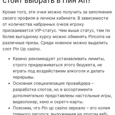
стоит выбрать в Пин Ап?
Кроме того, эти очки можно получить за заполнение
своего профиля в личном кабинете. В зависимости
от количества набранных очков игроку
присваивается VIP-статус. Чем выше статус, тем по
более выгодному курсу можно обменять Pincoins на
различные призы. Среди новинок можно выделить
слот Pin Up casino.
Казино рекомендует устанавливать лимиты,
строго придерживаться этого бюджета, не
играть под воздействием алкоголя и делать
перерывы.
Основная специализация провайдера –
разработка слотов, но в ассортименте
дополнительно представлены настольные игры,
видеопокер, кено и скретч-карты.
Поясним, что Pin up casino зеркало – это копия
главного ресурса, выложенная на другом веб-