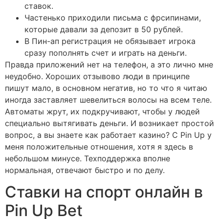
ставок.
Частенько приходили письма с фрсипинами,
которые давали за депозит в 50 рублей.
В Пин-ап регистрация не обязывает игрока
сразу пополнять счет и играть на деньги.
Правда приложений нет на телефон, а это лично мне
неудобно. Хороших отзывово люди в принципе
пишут мало, в основном негатив, но то что я читаю
иногда заставляет шевелиться волосы на всем теле.
Автоматы жрут, их подкручивают, чтобы у людей
специально вытягивать деньги. И возникает простой
вопрос, а вы знаете как работает казино? С Pin Up у
меня положительные отношения, хотя я здесь в
небольшом минусе. Техподдержка вполне
нормальная, отвечают быстро и по делу.
Ставки на спорт онлайн в
Pin Up Bet