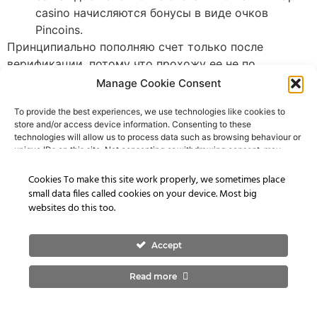
casino начисляются бонусы в виде очков
Pincoins.
Принципиально пополняю счет только после
верификации, потому что прохожу ее не по
паспорту. Здесь с этим сначала возникли
Manage Cookie Consent
сложности, но после переписки с ТП мне пошли
To provide the best experiences, we use technologies like cookies to
навстречу и верифицировали профиль. После этого
store and/or access device information. Consenting to these
воспользовался бонусами – фриспинами и
technologies will allow us to process data such as browsing behaviour or
денежным. Фриспины отыграть, к сожалению, не
unique IDs on this site. Not consenting or withdrawing consent, may
adversely affect certain features and functions.
успел – довольно мало времени дается, но
Cookies To make this site work properly, we sometimes place
денежный отыграл и остался доволен. С выводом не
small data files called cookies on your device. Most big
было ни разу задержек и каких-либо сложностей.
Accept
websites do this too.
Leave a Reply
Deny
Accept
Your email address will not be published.
Required
View preferences
Read more
fields are marked
*
Cookie Policy
Comment
*