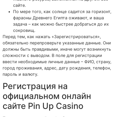
сайте.
По мере того, как солнце садится за горизонт,
фараоны Древнего Египта оживают, и ваша
задача – как можно быстрее добраться до их
сокровищ.
Перед тем, как нажать «Зарегистрироваться»,
обязательно перепроверьте указанные данные. Они
должны быть правдивыми, иначе могут возникнуть
сложности с выводом. В поле для регистрации
ввести необходимые личные данные – ФИО, страну,
город проживания, адрес, дату рождения, телефон,
пароль и валюту.
Регистрация на
официальном онлайн
сайте Pin Up Casino