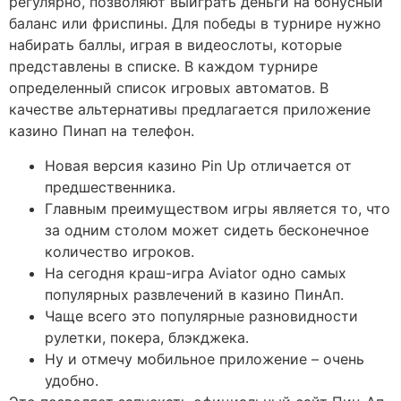
регулярно, позволяют выиграть деньги на бонусный
баланс или фриспины. Для победы в турнире нужно
набирать баллы, играя в видеослоты, которые
представлены в списке. В каждом турнире
определенный список игровых автоматов. В
качестве альтернативы предлагается приложение
казино Пинап на телефон.
Новая версия казино Pin Up отличается от
предшественника.
Главным преимуществом игры является то, что
за одним столом может сидеть бесконечное
количество игроков.
На сегодня краш-игра Aviator одно самых
популярных развлечений в казино ПинАп.
Чаще всего это популярные разновидности
рулетки, покера, блэкджека.
Ну и отмечу мобильное приложение – очень
удобно.