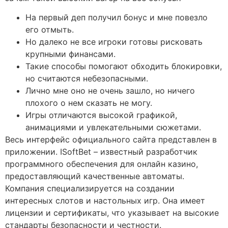
На первый деп получил бонус и мне повезло
его отмыть.
Но далеко не все игроки готовы рисковать
крупными финансами.
Такие способы помогают обходить блокировки,
но считаются небезопасными.
Лично мне оно не очень зашло, но ничего
плохого о нем сказать не могу.
Игры отличаются высокой графикой,
анимациями и увлекательными сюжетами.
Весь интерфейс официального сайта представлен в
приложении. ISoftBet – известный разработчик
программного обеспечения для онлайн казино,
предоставляющий качественные автоматы.
Компания специализируется на создании
интересных слотов и настольных игр. Она имеет
лицензии и сертификаты, что указывает на высокие
стандарты безопасности и честности.