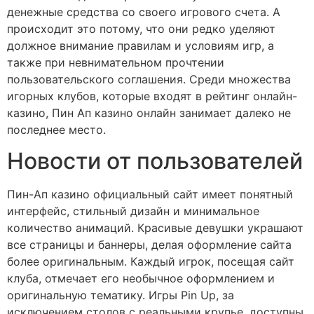
денежные средства со своего игрового счета. А
происходит это потому, что они редко уделяют
должное внимание правилам и условиям игр, а
также при невнимательном прочтении
пользовательского соглашения. Среди множества
игорных клубов, которые входят в рейтинг онлайн-
казино, Пин Ап казино онлайн занимает далеко не
последнее место.
Новости от пользователей
Пин-Ап казино официальный сайт имеет понятный
интерфейс, стильный дизайн и минимальное
количество анимаций. Красивые девушки украшают
все страницы и баннеры, делая оформление сайта
более оригинальным. Каждый игрок, посещая сайт
клуба, отмечает его необычное оформлением и
оригинальную тематику. Игры Pin Up, за
исключением столов с реальными крупье, доступны