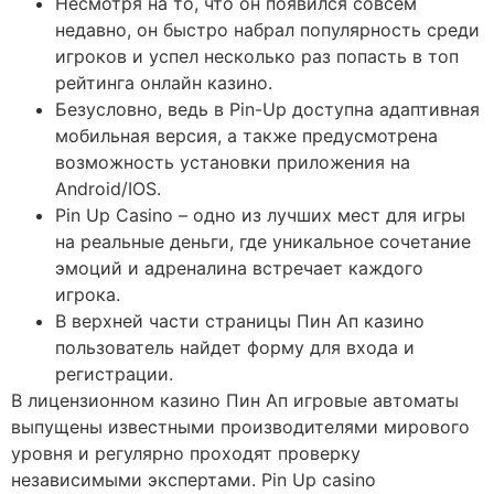
Несмотря на то, что он появился совсем
недавно, он быстро набрал популярность среди
игроков и успел несколько раз попасть в топ
рейтинга онлайн казино.
Безусловно, ведь в Pin-Up доступна адаптивная
мобильная версия, а также предусмотрена
возможность установки приложения на
Android/IOS.
Pin Up Casino – одно из лучших мест для игры
на реальные деньги, где уникальное сочетание
эмоций и адреналина встречает каждого
игрока.
В верхней части страницы Пин Ап казино
пользователь найдет форму для входа и
регистрации.
В лицензионном казино Пин Ап игровые автоматы
выпущены известными производителями мирового
уровня и регулярно проходят проверку
независимыми экспертами. Pin Up casino