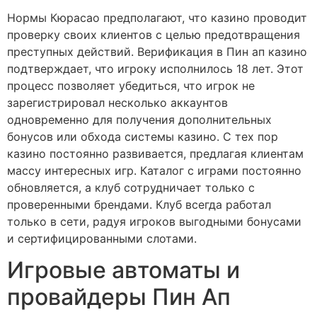
Нормы Кюрасао предполагают, что казино проводит
проверку своих клиентов с целью предотвращения
преступных действий. Верификация в Пин ап казино
подтверждает, что игроку исполнилось 18 лет. Этот
процесс позволяет убедиться, что игрок не
зарегистрировал несколько аккаунтов
одновременно для получения дополнительных
бонусов или обхода системы казино. С тех пор
казино постоянно развивается, предлагая клиентам
массу интересных игр. Каталог с играми постоянно
обновляется, а клуб сотрудничает только с
проверенными брендами. Клуб всегда работал
только в сети, радуя игроков выгодными бонусами
и сертифицированными слотами.
Игровые автоматы и
провайдеры Пин Ап