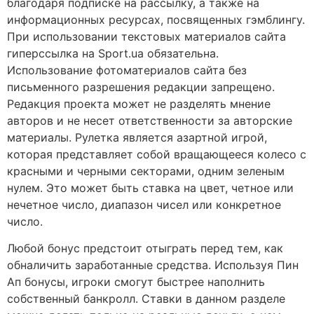
благодаря подписке на рассылку, а также на
информационных ресурсах, посвященных гэмблингу.
При использовании текстовых материалов сайта
гиперссылка на Sport.ua обязательна.
Использование фотоматериалов сайта без
письменного разрешения редакции запрещено.
Редакция проекта может не разделять мнение
авторов и не несет ответственности за авторские
материалы. Рулетка является азартной игрой,
которая представляет собой вращающееся колесо с
красными и черными секторами, одним зеленым
нулем. Это может быть ставка на цвет, четное или
нечетное число, диапазон чисел или конкретное
число.
Любой бонус предстоит отыграть перед тем, как
обналичить заработанные средства. Используя Пин
Ап бонусы, игроки смогут быстрее наполнить
собственный банкролл. Ставки в данном разделе