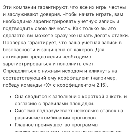
Эти компании гарантируют, что все их игры честны
и заслуживают доверия. Чтобы начать играть, вам
необходимо зарегистрировать учетную запись и
подтвердить свою личность. Как только вы это
сделаете, вы можете сразу же начать делать ставки.
Проверка гарантирует, что ваша учетная запись в
безопасности и защищена от хакеров. Для
активации предложения необходимо
зарегистрироваться и пополнить счет.
Определиться с нужным исходом и кликнуть на
соответствующий ему коэффициент (например,
победу команды «Х» с коэффициентом 2.15).
Она сводится к заполнению короткой анкеты и
согласию с правилами площадки.
Система подразумевает несколько ставок на
различные комбинации прогнозов.
Главное преимущество программы
заключается в том, что она не отличается по