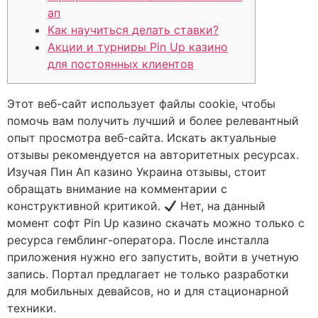
ап
Как научиться делать ставки?
Акции и турниры Pin Up казино
для постоянных клиентов
Этот веб-сайт использует файлы cookie, чтобы
помочь вам получить лучший и более релевантный
опыт просмотра веб-сайта. Искать актуальные
отзывы рекомендуется на авторитетных ресурсах.
Изучая Пин Ап казино Украина отзывы, стоит
обращать внимание на комментарии с
конструктивной критикой.
Нет, на данный
момент софт Pin Up казино скачать можно только с
ресурса гемблинг-оператора. После инсталла
приложения нужно его запустить, войти в учетную
запись. Портал предлагает не только разработки
для мобильных девайсов, но и для стационарной
техники.