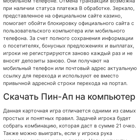
мобильном телефоне. Отмена транзакции возможна
при наличии статуса платежа В обработке. Зеркало,
представленное на официальном сайте казино,
помогает обойти блокировку официального сайта с
пользовательского компьютера или мобильного
телефона. За счет полного сохранения информации
о посетителях, бонусных предложениях и выплатах,
игроки не регистрируются заново каждый раз и не
вносят депозиты заново. Они получают на
мобильный телефон или почтовый адрес актуальную
ссылку для перехода и используют ее вместо
привычной адресной строки перехода на портал.
Скачать Пин-Ап на компьютер
Данная карточная игра отличается одними из самых
простых и понятных правил. Задачей игрока будет
собрать комбинацию, которая даст в сумме 21 очко.
Также можно выиграть, если у игрока рука