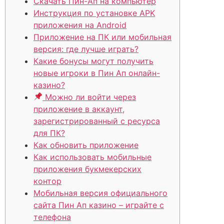
Скачать Пин-Ап на компьютер
Инструкция по установке APK
приложения на Android
Приложение на ПК или мобильная
версия: где лучше играть?
Какие бонусы могут получить
новые игроки в Пин Ап онлайн-
казино?
Можно ли войти через
приложение в аккаунт,
зарегистрированный с ресурса
для ПК?
Как обновить приложение
Как использовать мобильные
приложения букмекерских
контор
Мобильная версия официального
сайта Пин Ап казино – играйте с
телефона