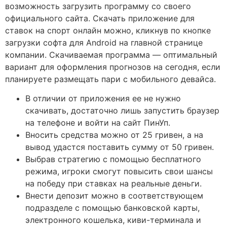
возможность загрузить программу со своего
официального сайта. Скачать приложение для
ставок на спорт онлайн можно, кликнув по кнопке
загрузки софта для Android на главной странице
компании. Скачиваемая программа — оптимальный
вариант для оформления прогнозов на сегодня, если
планируете размещать пари с мобильного девайса.
В отличии от приложения ее не нужно
скачивать, достаточно лишь запустить браузер
на телефоне и войти на сайт ПинУп.
Вносить средства можно от 25 гривен, а на
вывод удастся поставить сумму от 50 гривен.
Выбрав стратегию с помощью бесплатного
режима, игроки смогут повысить свои шансы
на победу при ставках на реальные деньги.
Внести депозит можно в соответствующем
подразделе с помощью банковской карты,
электронного кошелька, киви-терминала и