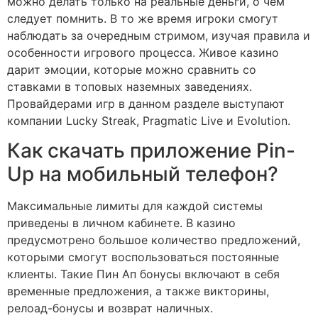
можно делать только на реальные деньги, о чем
следует помнить. В то же время игроки смогут
наблюдать за очередным стримом, изучая правила и
особенности игрового процесса. Живое казино
дарит эмоции, которые можно сравнить со
ставками в топовых наземных заведениях.
Провайдерами игр в данном разделе выступают
компании Lucky Streak, Pragmatic Live и Evolution.
Как скачать приложение Pin-
Up на мобильный телефон?
Максимальные лимиты для каждой системы
приведены в личном кабинете. В казино
предусмотрено большое количество предложений,
которыми смогут воспользоваться постоянные
клиенты. Такие Пин Ап бонусы включают в себя
временные предложения, а также викторины,
релоад-бонусы и возврат наличных.