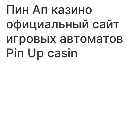
Пин Ап казино
официальный сайт
игровых автоматов
Pin Up casin