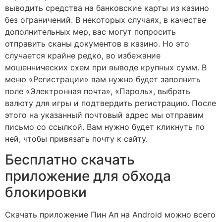
выводить средства на банковские карты из казино
без ограничений. В некоторых случаях, в качестве
дополнительных мер, вас могут попросить
отправить сканы документов в казино. Но это
случается крайне редко, во избежание
мошеннических схем при выводе крупных сумм. В
меню «Регистрации» вам нужно будет заполнить
поле «Электронная почта», «Пароль», выбрать
валюту для игры и подтвердить регистрацию. После
этого на указанный почтовый адрес мы отправим
письмо со ссылкой. Вам нужно будет кликнуть по
ней, чтобы привязать почту к сайту.
Бесплатно скачать
приложение для обхода
блокировки
Скачать приложение Пин Ап на Аndroid можно всего