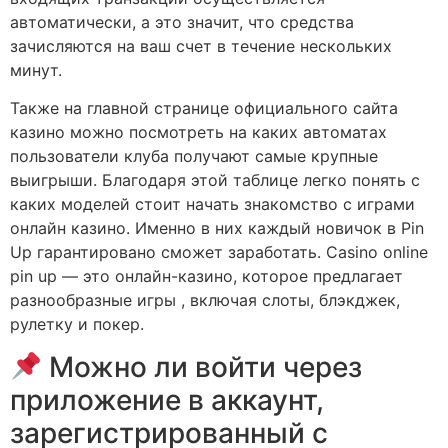
автоматически, а это значит, что средства
зачисляются на ваш счет в течение нескольких
минут.
Также на главной странице официального сайта
казино можно посмотреть на каких автоматах
пользователи клуба получают самые крупные
выигрыши. Благодаря этой таблице легко понять с
каких моделей стоит начать знакомство с играми
онлайн казино. Именно в них каждый новичок в Pin
Up гарантировано сможет заработать. Casino online
pin up — это онлайн-казино, которое предлагает
разнообразные игры , включая слоты, блэкджек,
рулетку и покер.
Можно ли войти через
приложение в аккаунт,
зарегистрированный с