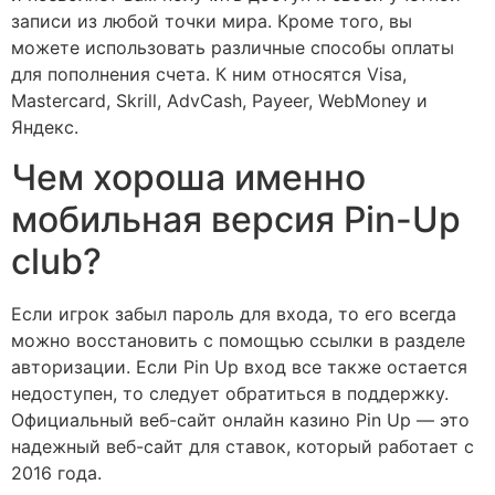
записи из любой точки мира. Кроме того, вы
можете использовать различные способы оплаты
для пополнения счета. К ним относятся Visa,
Mastercard, Skrill, AdvCash, Payeer, WebMoney и
Яндекс.
Чем хороша именно
мобильная версия Pin-Up
club?
Если игрок забыл пароль для входа, то его всегда
можно восстановить с помощью ссылки в разделе
авторизации. Если Pin Up вход все также остается
недоступен, то следует обратиться в поддержку.
Официальный веб-сайт онлайн казино Pin Up — это
надежный веб-сайт для ставок, который работает с
2016 года.