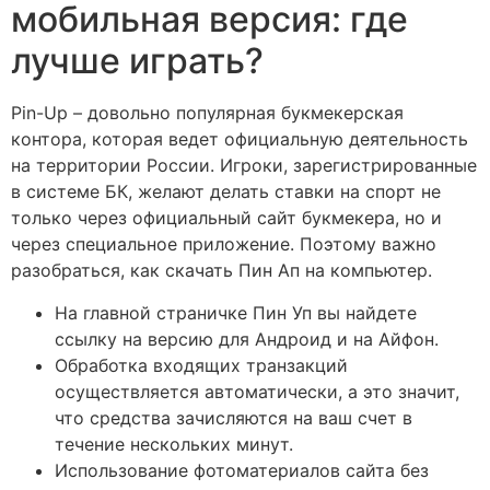
мобильная версия: где
лучше играть?
Pin-Up – довольно популярная букмекерская
контора, которая ведет официальную деятельность
на территории России. Игроки, зарегистрированные
в системе БК, желают делать ставки на спорт не
только через официальный сайт букмекера, но и
через специальное приложение. Поэтому важно
разобраться, как скачать Пин Ап на компьютер.
На главной страничке Пин Уп вы найдете
ссылку на версию для Андроид и на Айфон.
Обработка входящих транзакций
осуществляется автоматически, а это значит,
что средства зачисляются на ваш счет в
течение нескольких минут.
Использование фотоматериалов сайта без