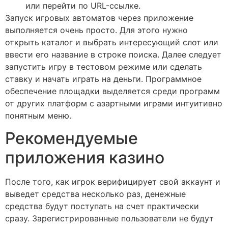
или перейти по URL-ссылке.
Запуск игровых автоматов через приложение
выполняется очень просто. Для этого нужно
открыть каталог и выбрать интересующий слот или
ввести его название в строке поиска. Далее следует
запустить игру в тестовом режиме или сделать
ставку и начать играть на деньги. Программное
обеспечение площадки выделяется среди программ
от других платформ с азартными играми интуитивно
понятным меню.
Рекомендуемые
приложения казино
После того, как игрок верифицирует свой аккаунт и
выведет средства несколько раз, денежные
средства будут поступать на счет практически
сразу. Зарегистрированные пользователи не будут