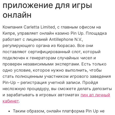
приложение для игры
онлайн
Компания Carletta Limited, с главным офисом на
Кипре, управляет онлайн казино Pin Up. Площадка
работает с лицензией Antillephone N.V.,
регулирующего органа из Кюрасао. Все они
поставляют сертифицированный слот, который
подключен к генераторам случайных чисел и
проверен независимыми экспертами. Есть только
одно условие, которое нужно выполнить, чтобы
стать полноценным участником игрового заведения
Pin-Up – регистрация учетной записи. Пройдя
несложную процедуру, вы сможете делать депозиты
и зарабатывать в игровых автоматах
пин ап личный
кабинет
.
Таким образом, онлайн платформа Pin Up не