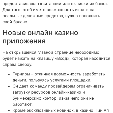
предоставив скан квитанции или выписки из банка.
Для того, чтоб иметь возможность играть на
реальные денежные средства, нужно пополнить
свой баланс.
Новые онлайн казино
приложения
На открывшейся главной странице необходимо
будет нажать на клавишу «Вход», которая находится
справа сверху.
Турниры – отличная возможность заработать
деньги, пользуясь услугами площадки.
Он дает команду провайдерам ограничивать
загрузку ресурсов онлайн-казино и
букмекерских контор, из-за чего они не
работают.
Кроме эксклюзивных новинок, в казино Пин Ап