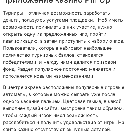
Турниры – отличная возможность заработать
деньги, пользуясь услугами площадки. Чтоб иметь
возможность принимать в них участие, нужно
открыть одну из предложенных игр, пройти
квалификацию, а затем приступить к набору очков.
Пользователи, которые набирают наибольшее
количество турнирных баллов, становятся
победителями, и между ними делится призовой
фонд. Раздел популярное постоянно меняется и
пополняется новыми наименованиями.
В центре экрана расположены популярные игровые
автоматы, в которые можно сыграть уже после
одного касания пальцем. Цветовая гамма, в какой
выполнен дизайн сайта, выстроена таким образом,
чтобы каждый игрок имел возможность
расслабиться и получить удовольствие от игры. На
сайте казино отсутствуют вычурные деталей,