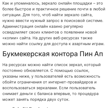
Как и упоминалось, зеркало онлайн площадки – это
более быстрое и практичное решение почти в любой
ситуации. Для того, чтоб найти зеркало сайта,
нужно ввести нужный запрос в поисковой системе.
Администрация онлайн казино регулярно
осведомляет своих клиентов о появлении новой
«копии» сайта. На других веб-ресурсах также
можно найти ссылку для доступа к азартным играм.
Букмекерская контора Пин Ап
На ресурсах можно найти список зеркал, который
постоянно обновляется. С помощью ссылок,
указаны ниже, у пользователей есть возможность
обойти ограничения от интернет-провайдеров и
воспользоваться зеркалами. Если пользователь
снимает деньги с баланса впервые, то процедура
может занять порядка двух суток.