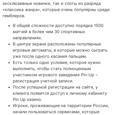
эксклюзивные новинки, так и слоты из разряда
«классика жанра», которые очень популярны среди
гемблеров.
В общей сложности доступно порядка 1500
матчей в более чем 30 спортивных
направлениях.
В центре экрана расположены популярные
игровые автоматы, в которые можно сыграть
уже после одного касания пальцем.
Есть только одно условие, которое нужно
выполнить, чтобы стать полноценным
участником игрового заведения Pin-Up –
регистрация учетной записи.
После успешной регистрации на сайте, у
клиента появится доступ к личному кабинету
Pin Up казино.
Игроки, проживающие на территории России,
начали пользоваться сервисами, которые