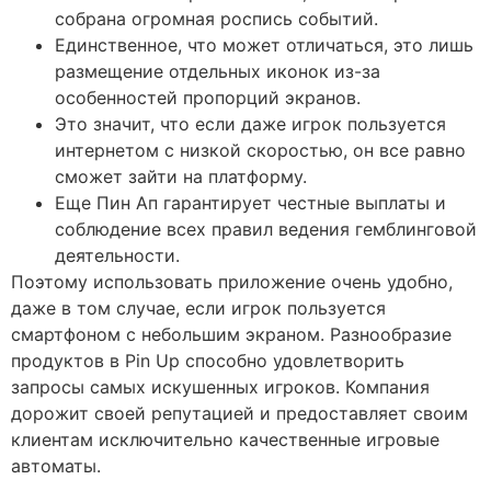
собрана огромная роспись событий.
Единственное, что может отличаться, это лишь
размещение отдельных иконок из-за
особенностей пропорций экранов.
Это значит, что если даже игрок пользуется
интернетом с низкой скоростью, он все равно
сможет зайти на платформу.
Еще Пин Ап гарантирует честные выплаты и
соблюдение всех правил ведения гемблинговой
деятельности.
Поэтому использовать приложение очень удобно,
даже в том случае, если игрок пользуется
смартфоном с небольшим экраном. Разнообразие
продуктов в Pin Up способно удовлетворить
запросы самых искушенных игроков. Компания
дорожит своей репутацией и предоставляет своим
клиентам исключительно качественные игровые
автоматы.