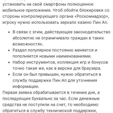
установить на свой смартфоны полноценное
мобильное приложение. Чтоб обойти блокировки со
стороны контролирующего органа «Роскомнадзор»,
игроку нужно использовать зеркало казино Пин Ап.
В связи с этим, действующее законодательство
абсолютно не ограничивало граждан в таких
возможностях.
Раздел популярное постоянно меняется и
пополняется новыми наименованиями.
Набор инструментов, коллекция игр и бонусов
точно такая же, как в версии для браузера.
Если он был превышен, нужно обратиться в
службу поддержки Пин Ап для уточнения
информации.
Первая заявка обрабатывается в течение дня, а
последующие буквально за час. Если денежные
средства не поступили на счет, то необходимо
обратиться в службу технической поддержки,