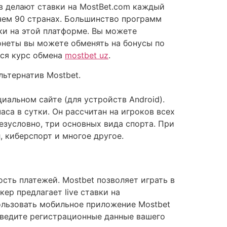
ов делают ставки на MostBet.com каждый
 чем 90 странах. Большинство программ
ки на этой платформе. Вы можете
онеты вы можете обменять на бонусы по
тся курс обмена
mostbet uz
.
льтернатив Mostbet.
иальном сайте (для устройств Android).
са в сутки. Он рассчитан на игроков всех
езусловно, три основных вида спорта. При
, киберспорт и многое другое.
сть платежей. Mostbet позволяет играть в
ер предлагает live ставки на
пользовать мобильное приложение Mostbet
введите регистрационные данные вашего