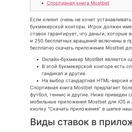
Спортивная книга Mostbet
Если клиент очень не хочет устанавливат
букмекерской конторы. Игрок должен имет
ставок гарантирует, что деньги, которые 
и 250 бесплатных вращений включены в пр
бесплатно скачать приложение Mostbet дл
Онлайн-букмекер MostBet является о
В этой букмекерской конторе есть сп
гандикап и другие.
На выбор стандартная HTML-версия и
Спортивная книга Mostbet предлагает боле
футбол, теннис и другие. Ниже приведен с
мобильные приложения Mostbet для iOS и 
кнопку “Скачать приложение” в шапке наше
Виды ставок в прило