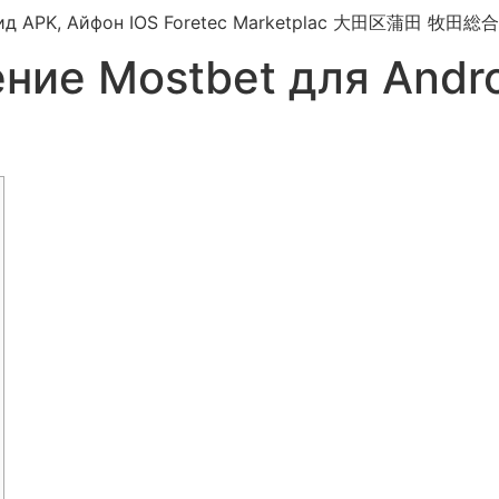
ндроид APK, Айфон IOS Foretec Marketplac 大田区
ие Mostbet для Androi