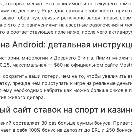
, которые меняются в зависимости от текущего обмен
ями по депозиту. Еще одна важная особенность прило
итывают обратную связь и регулярно вводят новые воз
ано это с ограничениями на азартные развлечения и лю
его в соответствующее поле ниже, после чего активиру
 на Android: детальная инструкц
истории, мифологии и Древнего Египта. Лимит множите
0,25, максимальная — $60 на официальном сайте Mostb
ы сократить ваши потери, чем на то, чтобы увеличить 
етку, прежде чем приступать к игре на реальные деньг
го ему необходимо набрать как можно больше очков в п
тив живого дилера.
й сайт ставок на спорт и казин
ений составляет 30 раз больше суммы бонуса. Приветс
ючает в себя 100% бонус на депозит до BRL и 250 бону