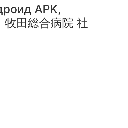
дроид APK,
田区蒲田 牧田総合病院 社