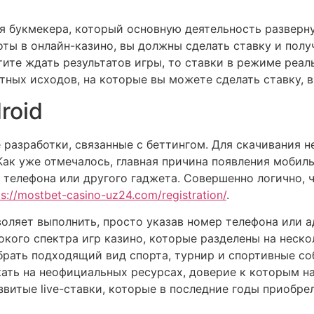
ля букмекера, который основную деятельность разверн
лоты в онлайн-казино, вы должны сделать ставку и по
ите ждать результатов игры, то ставки в режиме реал
ных исходов, на которые вы можете сделать ставку, в
roid
 разработки, связанные с беттингом. Для скачивания 
Как уже отмечалось, главная причина появления моби
телефона или другого гаджета. Совершенно логично, 
ps://mostbet-casino-uz24.com/registration/
.
оляет выполнить, просто указав номер телефона или а
окого спектра игр казино, которые разделены на неско
рать подходящий вид спорта, турнир и спортивные со
ать на неофициальных ресурсах, доверие к которым на
звитые live-ставки, которые в последние годы приобре