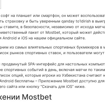
ь софт на планшет или смартфон, он может воспользов
ь страховку и быть уверенным qanday to’ldirish в выи
вы ставите, в безопасности, независимо от исхода матч
иветственный пакет от Mostbet, который может дейст
я Android и iOS на нашем официальном сайте.
дним из самых влиятельных спортивных букмекеров в 
исок рынков спортивных ставок, и пользователи могут д
 продвинутый SPA-интерфейс для настольных компьют
е спортивных событий в день, включая матчи по таким 
писок опций, которые игроки из Узбекистана считают н
Android бесплатны – Приложение Mostbet доступно для
го сайта или кнопку “Скачать для iOS” ниже.
жении Mostbet