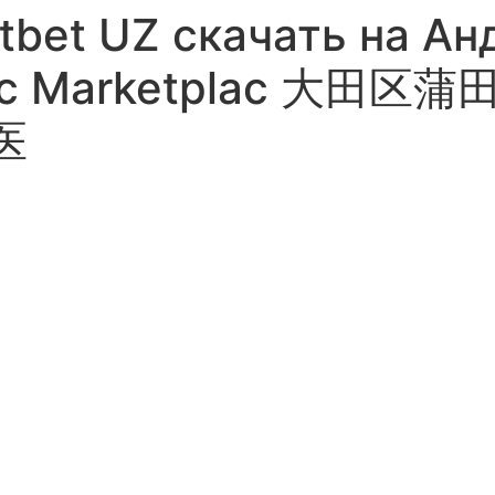
bet UZ скачать на Ан
etec Marketplac 大
医