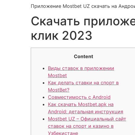
Приложение Mostbet UZ скачать на А
Скачать приложен
клик 2023
Content
Виды ставок в приложении
Mostbet
Как делать ставки на спорт в
MostBet?
Совместимость с Android
Как скачать Mostbet.apk на
Android: детальная инструкция
Mostbet UZ – Официальный сайт
ставок на спорт и казино в
Узбекистане