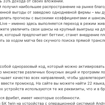
ь 33% дохода от своих вложений.
й получил наибольшее распространение на рынке благо
менной выгоды от заведомо однодневной фирмы – мы д
делать прогнозы с высокими коэффициентами и шансам
 Live – именно здесь выполняется переход в режим жив
жете увеличить свои шансы на крупный выигрыш на д
я, который предпочитает беттинг, станет внедрение п
ть за ходом матча без скучного поиска прямой трансл
собой одноразовый код, который можно активировать 
о множестве различных бонусных акций и программ лоя
шает качество всех направлений, чтобы удовлетворит
 ввести промокод. На сайте вы можете найти 22 языка
ых устройств используются те же реквизиты, что и в б
тся фрибет, имеет некоторые особенности.
 БК 1win на устройства с операционной системой Andr