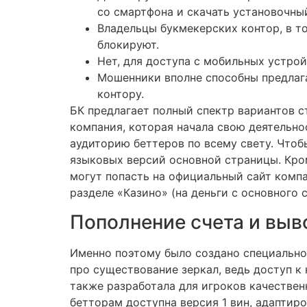
со смартфона и скачать установочны
Владельцы букмекерских контор, в то
блокируют.
Нет, для доступа с мобильных устрой
Мошенники вполне способны предлага
контору.
БК предлагает полный спектр вариантов с
компания, которая начала свою деятельно
аудиторию беттеров по всему свету. Чтоб
языковых версий основной страницы. Кром
могут попасть на официальный сайт компа
разделе «Казино» (на деньги с основного с
Пополнение счета и выв
Именно поэтому было создано специально
про существование зеркал, ведь доступ к
также разработала для игроков качествен
бетторам доступна версия 1 вин, адапти