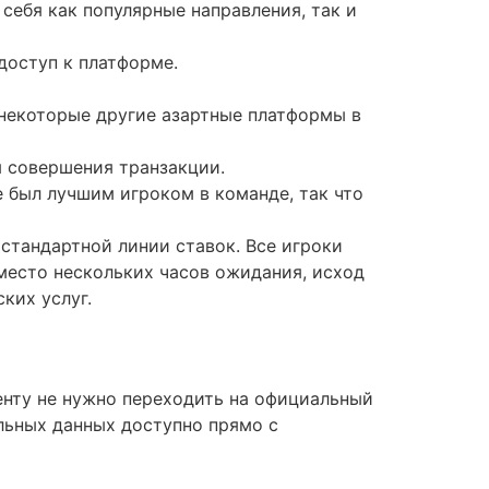
себя как популярные направления, так и
доступ к платформе.
 некоторые другие азартные платформы в
 совершения транзакции.
ке был лучшим игроком в команде, так что
 стандартной линии ставок. Все игроки
место нескольких часов ожидания, исход
ких услуг.
енту не нужно переходить на официальный
льных данных доступно прямо с