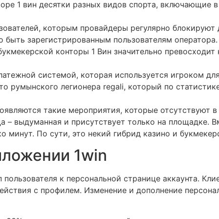
ре 1 вин десятки разных видов спорта, включающие в 
ьзователей, которым провайдеры регулярно блокируют 
о быть зарегистрированным пользователям оператора.
букмекерской конторы 1 Вин значительно превосходит
атежной системой, которая используется игроком для
есто румынского легионера regali, который по статисти
 появляются такие мероприятия, которые отсутствуют в
а – выдуманная и присутствует только на площадке. В
о минут. По сути, это некий гибрид казино и букмекерс
иложении 1win
 пользователя к персональной странице аккаунта. Кли
действия с профилем. Изменение и дополнение персона