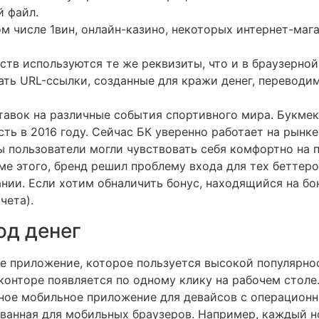
й файл.
м числе 1вин, онлайн-казино, некоторых интернет-мага
ств используются те же реквизиты, что и в браузерной
ть URL-ссылки, созданные для кражи денег, переводим
тавок на различные события спортивного мира. Букмек
сть в 2016 году. Сейчас БК уверенно работает на рынк
ы пользователи могли чувствовать себя комфортно на
е этого, бренд решил проблему входа для тех беттеро
нии. Если хотим обналичить бонус, находящийся на бон
чета).
од денег
е приложение, которое пользуется высокой популярно
 конторе появляется по одному клику на рабочем стол
ное мобильное приложение для девайсов с операционно
рованная для мобильных браузеров. Например, каждый 