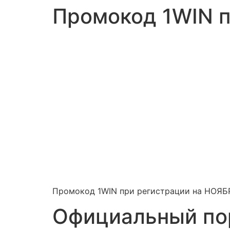
Промокод 1WIN п
Промокод 1WIN при регистрации на НОЯБ
Официальный по