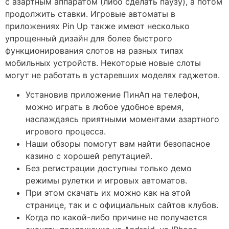
с азартным аппаратом (либо сделать паузу), а потом
продолжить ставки. Игровые автоматы в
приложениях Pin Up также имеют несколько
упрощенный дизайн для более быстрого
функционирования слотов на разных типах
мобильных устройств. Некоторые новые слоты
могут не работать в устаревших моделях гаджетов.
Установив приложение ПинАп на телефон,
можно играть в любое удобное время,
наслаждаясь приятными моментами азартного
игрового процесса.
Наши обзоры помогут вам найти безопасное
казино с хорошей репутацией.
Без регистрации доступны только демо
режимы рулетки и игровых автоматов.
При этом скачать их можно как на этой
странице, так и с официальных сайтов клубов.
Когда по какой-либо причине не получается