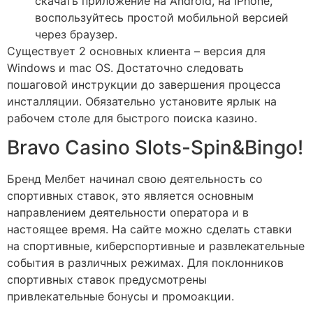
скачать приложение на Android, на IPhone,
воспользуйтесь простой мобильной версией
через браузер.
Существует 2 основных клиента – версия для
Windows и mac OS. Достаточно следовать
пошаговой инструкции до завершения процесса
инсталляции. Обязательно установите ярлык на
рабочем столе для быстрого поиска казино.
Bravo Casino Slots-Spin&Bingo!
Бренд Мелбет начинал свою деятельность со
спортивных ставок, это является основным
направлением деятельности оператора и в
настоящее время. На сайте можно сделать ставки
на спортивные, киберспортивные и развлекательные
события в различных режимах. Для поклонников
спортивных ставок предусмотрены
привлекательные бонусы и промоакции.