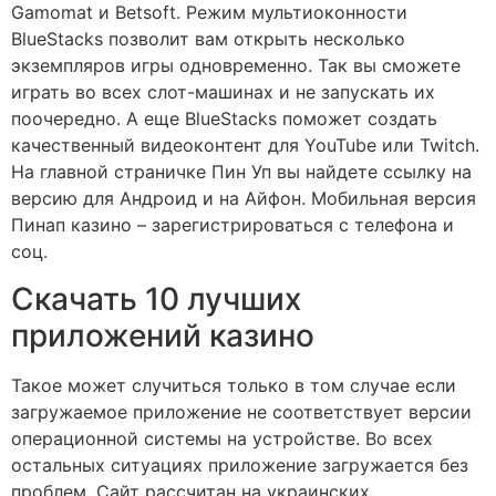
Gamomat и Betsoft. Режим мультиоконности
BlueStacks позволит вам открыть несколько
экземпляров игры одновременно. Так вы сможете
играть во всех слот-машинах и не запускать их
поочередно. А еще BlueStacks поможет создать
качественный видеоконтент для YouTube или Twitch.
На главной страничке Пин Уп вы найдете ссылку на
версию для Андроид и на Айфон. Мобильная версия
Пинап казино – зарегистрироваться с телефона и
соц.
Скачать 10 лучших
приложений казино
Такое может случиться только в том случае если
загружаемое приложение не соответствует версии
операционной системы на устройстве. Во всех
остальных ситуациях приложение загружается без
проблем. Сайт рассчитан на украинских