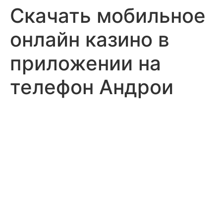
Скачать мобильное
онлайн казино в
приложении на
телефон Андрои