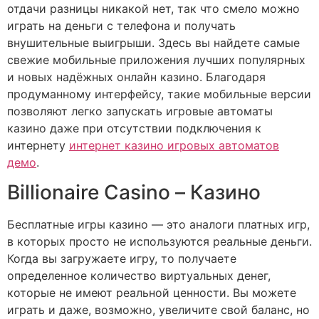
отдачи разницы никакой нет, так что смело можно
играть на деньги с телефона и получать
внушительные выигрыши. Здесь вы найдете самые
свежие мобильные приложения лучших популярных
и новых надёжных онлайн казино. Благодаря
продуманному интерфейсу, такие мобильные версии
позволяют легко запускать игровые автоматы
казино даже при отсутствии подключения к
интернету
интернет казино игровых автоматов
демо
.
Billionaire Casino – Казино
Бесплатные игры казино — это аналоги платных игр,
в которых просто не используются реальные деньги.
Когда вы загружаете игру, то получаете
определенное количество виртуальных денег,
которые не имеют реальной ценности. Вы можете
играть и даже, возможно, увеличите свой баланс, но