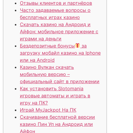
Отзывы клиентов и партнёров
Часто задаваемые вопросы о
бесплатных играх казино
Скачать казино на Андроид и
Айфон: мобильное приложение с
играми на деньги
Бездепозитные бонусы
за
загрузку мобайл казино на Iphone
или на Android
Казино Вулкан скачать
мобильную версию –
официальный сайт в приложении
Как установить Slotomania
игровые автоматы и играть в
игру на ПК?
Играй MyJackpot На ПК
Скачивание бесплатной версии
казино Пин Уп на Андроид или
Айфон