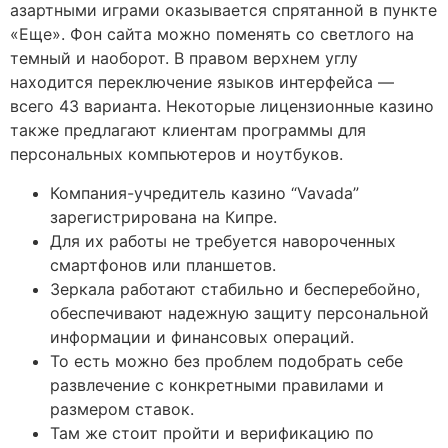
азартными играми оказывается спрятанной в пункте
«Еще». Фон сайта можно поменять со светлого на
темный и наоборот. В правом верхнем углу
находится переключение языков интерфейса —
всего 43 варианта. Некоторые лицензионные казино
также предлагают клиентам программы для
персональных компьютеров и ноутбуков.
Компания-учредитель казино “Vavada”
зарегистрирована на Кипре.
Для их работы не требуется навороченных
смартфонов или планшетов.
Зеркала работают стабильно и бесперебойно,
обеспечивают надежную защиту персональной
информации и финансовых операций.
То есть можно без проблем подобрать себе
развлечение с конкретными правилами и
размером ставок.
Там же стоит пройти и верификацию по