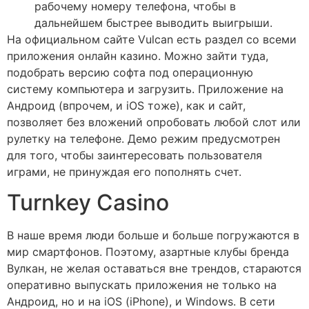
рабочему номеру телефона, чтобы в
дальнейшем быстрее выводить выигрыши.
На официальном сайте Vulcan есть раздел со всеми
приложения онлайн казино. Можно зайти туда,
подобрать версию софта под операционную
систему компьютера и загрузить. Приложение на
Андроид (впрочем, и iOS тоже), как и сайт,
позволяет без вложений опробовать любой слот или
рулетку на телефоне. Демо режим предусмотрен
для того, чтобы заинтересовать пользователя
играми, не принуждая его пополнять счет.
Turnkey Casino
В наше время люди больше и больше погружаются в
мир смартфонов. Поэтому, азартные клубы бренда
Вулкан, не желая оставаться вне трендов, стараются
оперативно выпускать приложения не только на
Андроид, но и на iOS (iPhone), и Windows. В сети