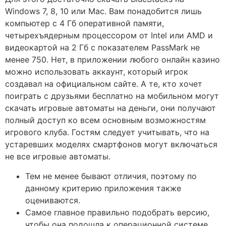
Windows 7, 8, 10 или Mac. Вам понадобится лишь
компьютер с 4 Гб оперативной памяти,
четырехъядерным процессором от Intel или AMD и
видеокартой на 2 Гб с показателем PassMark не
менее 750. Нет, в приложении любого онлайн казино
можно использовать аккаунт, который игрок
создавал на официальном сайте. А те, кто хочет
поиграть с друзьями бесплатно на мобильном могут
скачать игровые автоматы на деньги, они получают
полный доступ ко всем основным возможностям
игрового клуба. Гостям следует учитывать, что на
устаревших моделях смартфонов могут включаться
не все игровые автоматы.
Тем не менее бывают отличия, поэтому по
данному критерию приложения также
оцениваются.
Самое главное правильно подобрать версию,
чтобы она подошла к операционной системе