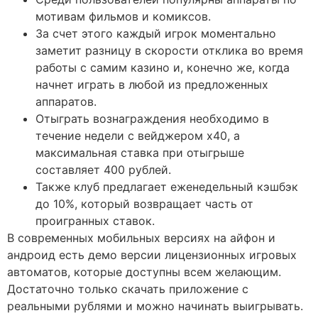
мотивам фильмов и комиксов.
За счет этого каждый игрок моментально
заметит разницу в скорости отклика во время
работы с самим казино и, конечно же, когда
начнет играть в любой из предложенных
аппаратов.
Отыграть вознаграждения необходимо в
течение недели с вейджером х40, а
максимальная ставка при отыгрыше
составляет 400 рублей.
Также клуб предлагает еженедельный кэшбэк
до 10%, который возвращает часть от
проигранных ставок.
В современных мобильных версиях на айфон и
андроид есть демо версии лицензионных игровых
автоматов, которые доступны всем желающим.
Достаточно только скачать приложение с
реальными рублями и можно начинать выигрывать.