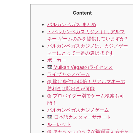
Content
バルカンベガス まとめ
・バルカンベガスカジノ はリアルマ
ネー ゲームのみを提供していますか?
バルカンベガスカジノは、カジノゲー
マーにとって一番の選択肢です
ポーカー
Vulkan Vegasのライセンス
ライブカジノゲーム
◍ 賭け条件は40倍！リアルマネーの
勝利金は即出金が可能
◍ プロバイダー別でゲーム検索も可
能！
バルカンベガスカジノゲーム
日本語カスタマーサポート
ルーレット
◍ キャッシュバックが毎週貰えるチャ