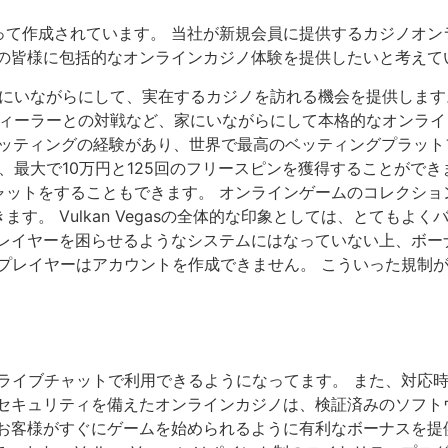
って作成されています。 当社が新規会員に提供するカジノオン
員の皆様に包括的なオンラインカジノ体験を提供したいと考えて
にいながらにして、実在するカジノを訪れる機会を提供します
ィーラーとの対戦など、家にいながらにして本格的なオンライ
ーツベッティングの経験があり、世界で最高のベッティングプラッ
、最大で10万円と125回のフリースピンを獲得することができ
ャットをすることもできます。 オンラインゲームのコレクショ
す。 Vulkan Vegasの全体的な印象としては、とてもよ
プレイヤーを困らせるようなシステムにはなっていない上、ボー
のプレイヤーはアカウントを作成できません。 こういった規制
ートをライブチャットで利用できるようになってます。 また、対応
のセキュリティを備えたオンラインカジノは、検証済みのソフト
、お客様がすぐにゲームを始められるように有利なボーナスを提