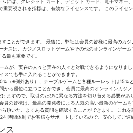
ムには、クレジット カード、デビット カード、電子マネー
で重要視される指標は、有効なライセンスです。 このライセ
出すことができます。 最後に、弊社は会員の皆様に最高のカジ
ーナスは、カジノスロットゲームやその他のオンラインゲーム
する最も重要です。
ームが、実在の人々と実在の人々と対戦できるようになりまし
イスでも手に入れることができます。
0％（※例外あり）、テーブルゲームと各種ルーレットは15％
間から優位に立つことができ、会員に最高のオンラインカジノ
だけますので、取引のたびに異なる方法を切り替える必要があり
。 会員の皆様は、最高の開発者による人気の高い最新のゲーム
から頂いた、よくある質問を確認することができます。 これを
 24 時間体制でお客様をサポートしているので、安心してご連
センス