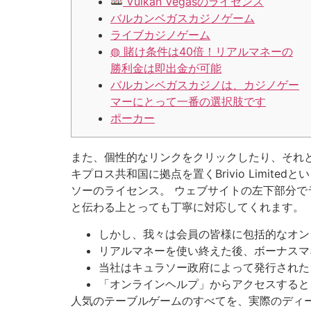
Vulkan Vegasのライセンス
バルカンベガスカジノゲーム
ライブカジノゲーム
◍ 賭け条件は40倍！リアルマネーの
勝利金は即出金が可能
バルカンベガスカジノは、カジノゲー
マーにとって一番の選択肢です
ポーカー
また、個性的なリンクをクリックしたり、それとも
キプロス共和国に拠点を置くBrivio Limi
ソーのライセンス。 ウェブサイトの左下部分で
と伝わる上とっても丁寧に対応してくれます。
しかし、我々は会員の皆様に包括的なオン
リアルマネーを使い終えた後、ボーナスマ
当社はキュラソー政府によって発行された
「オンラインヘルプ」からアクセスすると
人気のテーブルゲームのすべてを、実際のディ