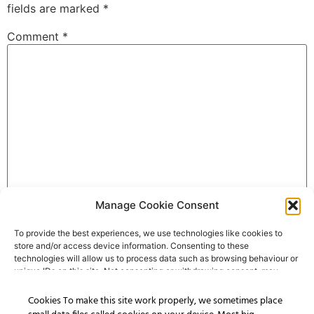
fields are marked
*
Comment
*
Manage Cookie Consent
Name
*
To provide the best experiences, we use technologies like cookies to
store and/or access device information. Consenting to these
technologies will allow us to process data such as browsing behaviour or
Email
*
unique IDs on this site. Not consenting or withdrawing consent, may
adversely affect certain features and functions.
Cookies To make this site work properly, we sometimes place