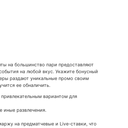
нты на большинство пари предоставляют
 события на любой вкус. Укажите бонусный
жеры раздают уникальные промо своим
чится ее обналичить.
х привлекательным вариантом для
е иные развлечения.
аржу на предматчевые и Live-ставки, что