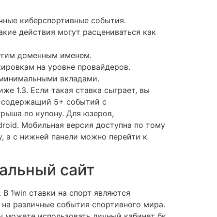
ичные киберспортивные события.
такие действия могут расцениваться как
ругим доменным именем.
кировкам на уровне провайдеров.
 минимальными вкладами.
же 1.3. Если такая ставка сыграет, вы
, содержащий 5+ событий с
грыша по купону. Для юзеров,
roid. Мобильная версия доступна по тому
у, а с нижней панели можно перейти к
иальный сайт
В 1win ставки на спорт являются
 на различные события спортивного мира.
вы можете использовать личный кабинет бк