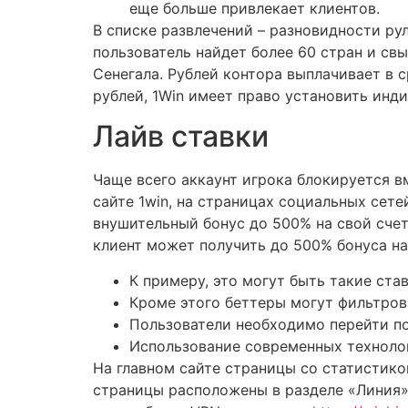
еще больше привлекает клиентов.
В списке развлечений – разновидности рул
пользователь найдет более 60 стран и св
Сенегала. Рублей контора выплачивает в 
рублей, 1Win имеет право установить инд
Лайв ставки
Чаще всего аккаунт игрока блокируется в
сайте 1win, на страницах социальных сет
внушительный бонус до 500% на свой счет
клиент может получить до 500% бонуса на
К примеру, это могут быть такие ставк
Кроме этого беттеры могут фильтрова
Пользователи необходимо перейти по 
Использование современных технолог
На главном сайте страницы со статистико
страницы расположены в разделе «Линия».