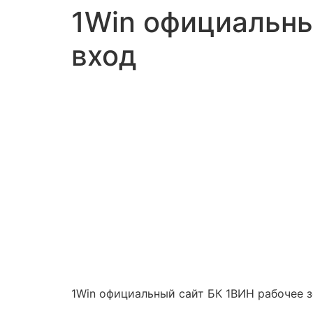
1Win официальны
вход
1Win официальный сайт БК 1ВИН рабочее з