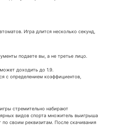
втоматов. Игра длится несколько секунд,
ументы подаете вы, а не третье лицо.
может доходить до 1.9.
бся с определением коэффициентов,
 игры стремительно набирают
улярных видов спорта множитель выигрыша
т по своим реквизитам. После скачивания