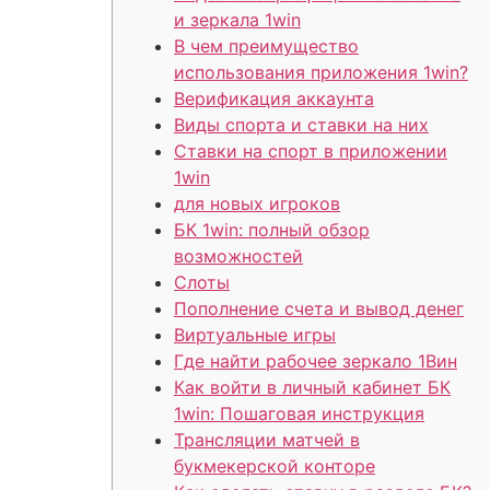
и зеркала 1win
В чем преимущество
использования приложения 1win?
Верификация аккаунта
Виды спорта и ставки на них
Ставки на спорт в приложении
1win
для новых игроков
БК 1win: полный обзор
возможностей
Слоты
Пополнение счета и вывод денег
Виртуальные игры
Где найти рабочее зеркало 1Вин
Как войти в личный кабинет БК
1win: Пошаговая инструкция
Трансляции матчей в
букмекерской конторе