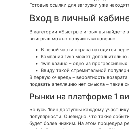
Готовые ссылки для загрузки уже находят
Вход в личный кабин
В категории «Быстрые игры» вы найдете в
выигрыш можно получить мгновенно.
В левой части экрана находится пер
Компания 1win может дополнительно з
1win казино – одно из прогрессивных
Ввиду такой стремительной популярн
В первую очередь – вероятность возврата
подавать апелляцию нет смысла – такие с
Рынки на платформе 1 в
Бонусы 1вин доступны каждому участнику
популярности. Очевидно, что такие событ
будет более низким. На этом процедура р