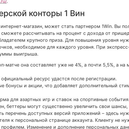
.ru/
.
рской конторы 1 Вин
интернет-магазин, может стать партнером 1Win. Вы по
 сможете рассчитывать на процент с дохода от пришед
бладателем крупного приза. Для повышения уровня ну
 очков, необходимое для каждого уровня. При экспресс
суммы выигрыша.
п-матче она составляет уже не 4%, а почти 5,5%, а н
а официальный ресурс удастся после регистрации.
ые бонусы и акции, что добавляет дополнительный сти
рма для азартных игр и ставок на спортивные события
н, беттеры могут существенно увеличить свои шансы,
ть перечень доступных версий приложений – здесь нуж
еля к персональной странице аккаунта. Клиенту не ну
с профилем. Изменение и дополнение персональных дан