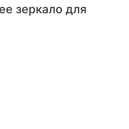
ее зеркало для