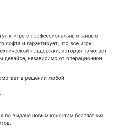
ступ к игре с профессиональным живым
о софта и гарантирует, что все игры
технической поддержки, которая помогает
м девайсе, независимо от операционной
помогает в решении любой
.
ия по выдаче новым клиентам бесплатных
тов.