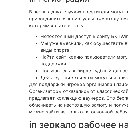
В первых двух случаях посетители могут 
присоединиться к виртуальному столу, нуж
которым хотите играть.
Непостоянный доступ к сайту БК 1Wi
Мы уже выяснили, как осуществить вх
виды спорта.
Найти сайт-копию пользователи могу
поддержки.
Пользовтель выбирает удбный для се
Действующие клиенты могут использо
Для поддержки игроков организован лайв-
Организаторы отказались от классическо
предлагает коллекцию ваучеров. Это бес
обменивать на настоящую валюту и получа
можно зайти не только по основной рабоч
in зеркало рабочее н