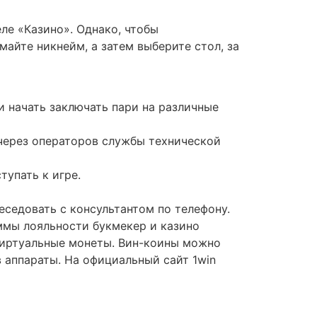
ле «Казино». Однако, чтобы
майте никнейм, а затем выберите стол, за
и начать заключать пари на различные
 через операторов службы технической
тупать к игре.
еседовать с консультантом по телефону.
ммы лояльности букмекер и казино
виртуальные монеты. Вин-коины можно
в аппараты. На официальный сайт 1win