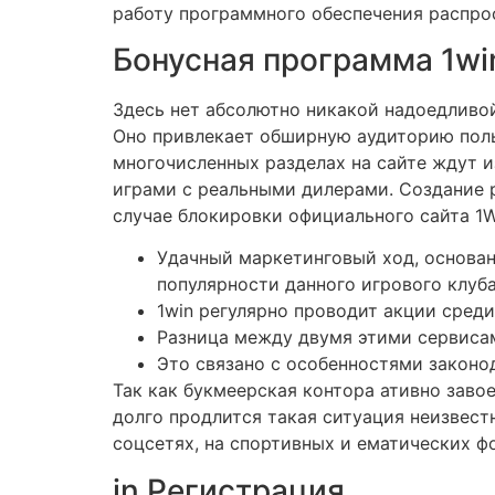
работу программного обеспечения распро
Бонусная программа 1wi
Здесь нет абсолютно никакой надоедливой
Оно привлекает обширную аудиторию польз
многочисленных разделах на сайте ждут и
играми с реальными дилерами. Создание р
случае блокировки официального сайта 1W
Удачный маркетинговый ход, основан
популярности данного игрового клуба
1win регулярно проводит акции среди
Разница между двумя этими сервисам
Это связано с особенностями законо
Так как букмеерская контора ативно заво
долго продлится такая ситуация неизвест
соцсетях, на спортивных и ематических ф
in Регистрация