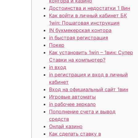
контора и казино
Достоинства и недостатки 1 Вин
Как войти в личный кабинет БК
1win: Пошаговая инструкция
IN букмекерская контора
in быстрая регистрация
Покер
Как установить 1win – 1вин: Супер
Ставки на компьютер?
in вход
in регистрация и вход в личный
кабинет
Вход на официальный сайт 1вин
Игровые автоматы
in рабочее зеркало
Пополнение счета и вывод
средств
Онлай казино
Как сделать ставку в