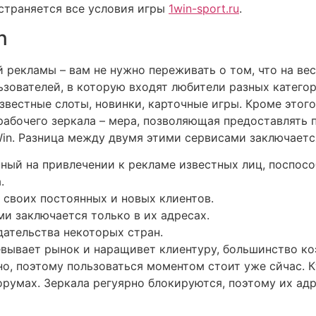
страняется все условия игры
1win-sport.ru
.
n
 рекламы – вам не нужно переживать о том, что на вес
ователей, в которую входят любители разных категор
звестные слоты, новинки, карточные игры. Кроме этого
абочего зеркала – мера, позволяющая предоставлять 
in. Разница между двумя этими сервисами заключается
ный на привлечении к рекламе известных лиц, поспос
.
 своих постоянных и новых клиентов.
и заключается только в их адресах.
дательства некоторых стран.
евывает рынок и наращивет клиентуру, большинство ко
но, поэтому пользоваться моментом стоит уже сйчас. К
орумах. Зеркала регуярно блокируются, поэтому их ад