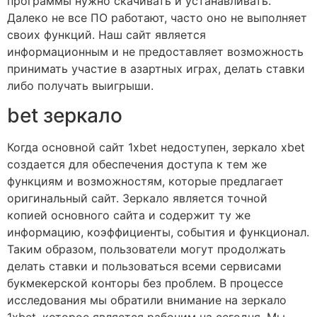
программы нужно скачивать и устанавливать.
Далеко не все ПО работают, часто оно не выполняет
своих функций. Наш сайт является
информационным и не предоставляет возможность
принимать участие в азартных играх, делать ставки
либо получать выигрыши.
bet зеркало
Когда основной сайт 1xbet недоступен, зеркало xbet
создается для обеспечения доступа к тем же
функциям и возможностям, которые предлагает
оригинальный сайт. Зеркало является точной
копией основного сайта и содержит ту же
информацию, коэффициенты, события и функционал.
Таким образом, пользователи могут продолжать
делать ставки и пользоваться всеми сервисами
букмекерской конторы без проблем. В процессе
исследования мы обратили внимание на зеркало