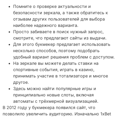
Помните о проверке актуальности и
безопасности зеркала, а также обратитесь к
отзывам других пользователей для выбора
наиболее надежного варианта.
Просто забиваете в поиск нужный запрос,
смотрите, что предлагают сайты из выдачи.
Для этого букмекер предлагает использовать
несколько способов, поэтому подобрать
удобный вариант решения проблем с доступом.
На зеркале вы можете делать ставки на
спортивные события, играть в казино,
принимать участие в тотализаторе и многое
другое.
Здесь можно найти популярные игры и
принципиально новые слоты, включая
автоматы с трёхмерной визуализацией.
В 2012 году у букмекера появился сайт, что
позволило увеличить аудиторию. Изначально 1xBet