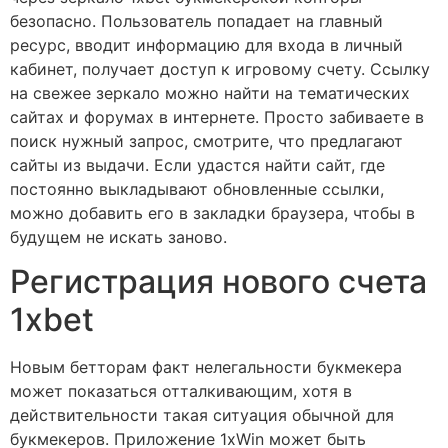
безопасно. Пользователь попадает на главный
ресурс, вводит информацию для входа в личный
кабинет, получает доступ к игровому счету. Ссылку
на свежее зеркало можно найти на тематических
сайтах и форумах в интернете. Просто забиваете в
поиск нужный запрос, смотрите, что предлагают
сайты из выдачи. Если удастся найти сайт, где
постоянно выкладывают обновленные ссылки,
можно добавить его в закладки браузера, чтобы в
будущем не искать заново.
Регистрация нового счета
1xbet
Новым бетторам факт нелегальности букмекера
может показаться отталкивающим, хотя в
действительности такая ситуация обычной для
букмекеров. Приложение 1xWin может быть