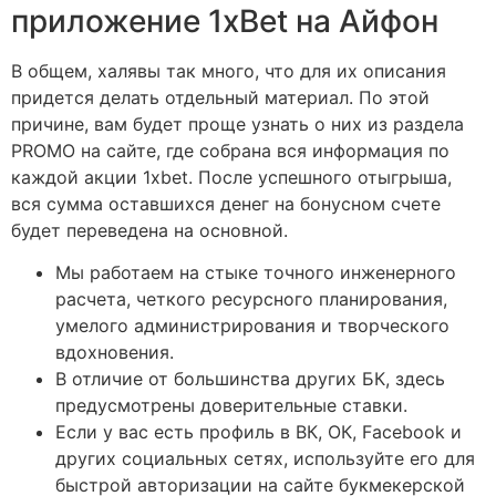
приложение 1xBet на Айфон
В общем, халявы так много, что для их описания
придется делать отдельный материал. По этой
причине, вам будет проще узнать о них из раздела
PROMO на сайте, где собрана вся информация по
каждой акции 1xbet. После успешного отыгрыша,
вся сумма оставшихся денег на бонусном счете
будет переведена на основной.
Мы работаем на стыке точного инженерного
расчета, четкого ресурсного планирования,
умелого администрирования и творческого
вдохновения.
В отличие от большинства других БК, здесь
предусмотрены доверительные ставки.
Если у вас есть профиль в ВК, ОК, Facebook и
других социальных сетях, используйте его для
быстрой авторизации на сайте букмекерской