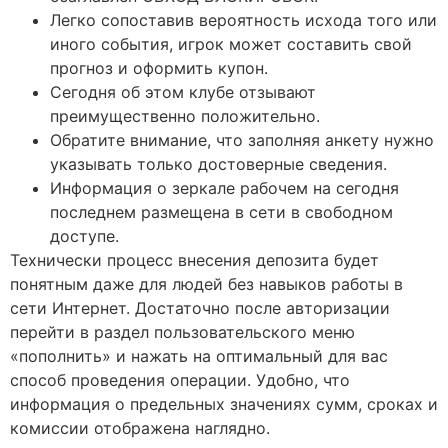
Легко сопоставив вероятность исхода того или
иного события, игрок может составить свой
прогноз и оформить купон.
Сегодня об этом клубе отзывают
преимущественно положительно.
Обратите внимание, что заполняя анкету нужно
указывать только достоверные сведения.
Информация о зеркале рабочем на сегодня
последнем размещена в сети в свободном
доступе.
Технически процесс внесения депозита будет
понятным даже для людей без навыков работы в
сети Интернет. Достаточно после авторизации
перейти в раздел пользовательского меню
«пополнить» и нажать на оптимальный для вас
способ проведения операции. Удобно, что
информация о предельных значениях сумм, сроках и
комиссии отображена наглядно.