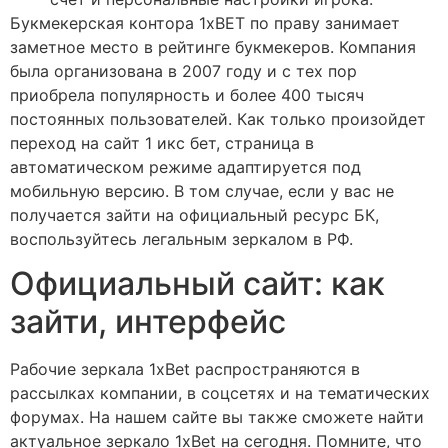
Букмекерская контора 1xBET по праву занимает
заметное место в рейтинге букмекеров. Компания
была организована в 2007 году и с тех пор
приобрела популярность и более 400 тысяч
постоянных пользователей. Как только произойдет
переход на сайт 1 икс бет, страница в
автоматическом режиме адаптируется под
мобильную версию. В том случае, если у вас не
получается зайти на официальный ресурс БК,
воспользуйтесь легальным зеркалом в РФ.
Официальный сайт: как
зайти, интерфейс
Рабочие зеркала 1xBet распространяются в
рассылках компании, в соцсетях и на тематических
форумах. На нашем сайте вы также сможете найти
актуальное зеркало 1xBet на сегодня. Помните, что