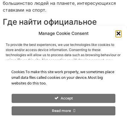
большинство людей на планете, интересующихся
ставками на спорт.
Где найти официальное
зеркало 1xBet на сегодня
Manage Cookie Consent
Первое время 1хБет специализировался только на
To provide the best experiences, we use technologies like cookies to
store and/or access device information. Consenting to these
беттинге и ставках на спорт, но инвесторы спустя
technologies will allow us to process data such as browsing behaviour or
время запустили онлайн казино 1хБет. Помимо
unique IDs on this site. Not consenting or withdrawing consent, may
ставок на спорт, в 1xbet есть масса других
adversely affect certain features and functions.
развлечений. Прежде всего, это казино с более чем
Cookies To make this site work properly, we sometimes place
small data files called cookies on your device. Most big
500 слотами и игровыми автоматами. Компания
Accept
websites do this too.
предлагает софт от ведущих мировых провайдеров,
например, Rival или Evolution Gaming. Как один из
Deny
лидеров мировой сферы беттинга 1xBet предлагает
Accept
своим клиентам очень большой выбор методов
View preferences
Read more
пополнения счета и вывода денег.
Cookie Policy
Интерфейс и функционал приложения ничем не