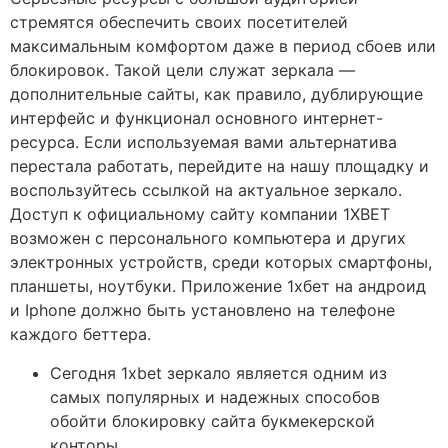
стремятся обеспечить своих посетителей
максимальным комфортом даже в период сбоев или
блокировок. Такой цели служат зеркала —
дополнительные сайты, как правило, дублирующие
интерфейс и функционал основного интернет-
ресурса. Если используемая вами альтернатива
перестала работать, перейдите на нашу площадку и
воспользуйтесь ссылкой на актуальное зеркало.
Доступ к официальному сайту компании 1XBET
возможен с персонального компьютера и других
электронных устройств, среди которых смартфоны,
планшеты, ноутбуки. Приложение 1xбет на андроид
и Iphone должно быть установлено на телефоне
каждого беттера.
Сегодня 1xbet зеркало является одним из
самых популярных и надежных способов
обойти блокировку сайта букмекерской
конторы.