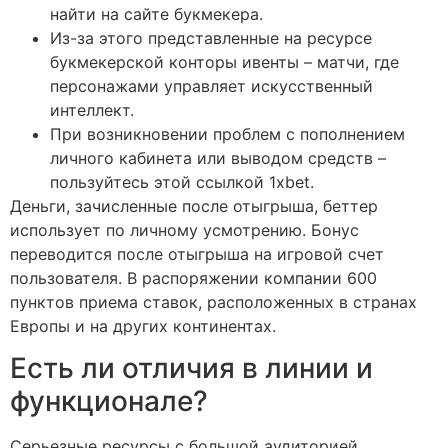
найти на сайте букмекера.
Из-за этого представленные на ресурсе
букмекерской конторы ивенты – матчи, где
персонажами управляет искусственный
интеллект.
При возникновении проблем с пополнением
личного кабинета или выводом средств –
пользуйтесь этой ссылкой 1xbet.
Деньги, зачисленные после отыгрыша, беттер
использует по личному усмотрению. Бонус
переводится после отыгрыша на игровой счет
пользователя. В распоряжении компании 600
пунктов приема ставок, расположенных в странах
Европы и на других континентах.
Есть ли отличия в линии и
функционале?
Серьезные ресурсы с большой аудиторией