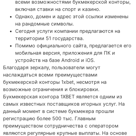
всеми возможностями букмекерской конторы,
включая ставки на спорт и казино.
Однако, домен и адрес этой ссылки изменены
на рандомные символы.
Сегодня услуги компании предлагаются на
территории 51 государства.
Помимо официального сайта, предлагается его
мобильная версия, приложения для ПК и
устройств на базе Android и iOS.
Благодаря зеркалу, пользователи могут
наслаждаться всеми преимуществами
букмекерской конторы 1xbet, несмотря на
возможные ограничения и блокировки.
Букмекерская контора 1XBET является одним из
самых известных поставщиков игорных услуг. На
данный момент в системе букмекера прошли
регистрацию более 500 тыс. Главным
преимуществом сотрудничества с оператором
являются регулярные крупные выплаты. На основе