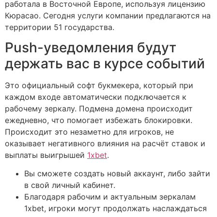
работала в Восточной Европе, используя лицензию
Кюрасао. Сегодня услуги компании предлагаются на
территории 51 государства.
Push-уведомления будут
держать вас в курсе событий
Это официальный софт букмекера, который при
каждом входе автоматически подключается к
рабочему зеркалу. Подмена домена происходит
ежедневно, что помогает избежать блокировки.
Происходит это незаметно для игроков, не
оказывает негативного влияния на расчёт ставок и
выплаты выигрышей
1xbet
.
Вы сможете создать новый аккаунт, либо зайти
в свой личный кабинет.
Благодаря рабочим и актуальным зеркалам
1xbet, игроки могут продолжать наслаждаться