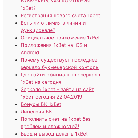
БУКМЕКЕРСКАЯ КОМПАНИЯ
1xBet?
Регистрация нового счета 1xbet
Есть ли отличия в линии и
функционале?
Официальное приложение 1xBet
Приложения 1xBet на iOS и
Android
Почему существует последнее
зеркало букмекерской конторы
Где найти официальное зеркало
1xBet на сегодня
Зеркало 1xbet – зайти на сайт
1хбет сегодня 22.04.2019
Бонусы БК 1xBet
Лицензия БК
Пополнить счет на 1xbet без
проблем и сложностей!
Ввод и вывод денег в 1xBet