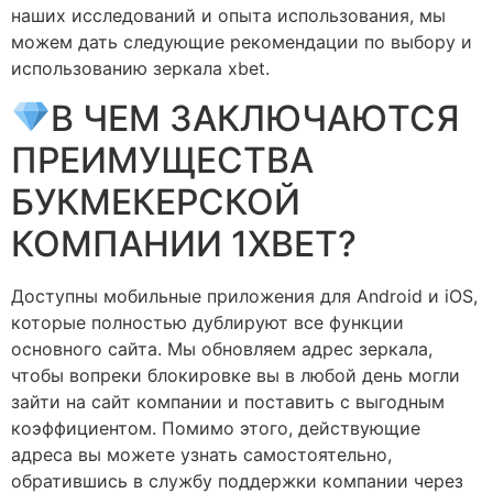
наших исследований и опыта использования, мы
можем дать следующие рекомендации по выбору и
использованию зеркала xbet.
В ЧЕМ ЗАКЛЮЧАЮТСЯ
ПРЕИМУЩЕСТВА
БУКМЕКЕРСКОЙ
КОМПАНИИ 1XBET?
Доступны мобильные приложения для Android и iOS,
которые полностью дублируют все функции
основного сайта. Мы обновляем адрес зеркала,
чтобы вопреки блокировке вы в любой день могли
зайти на сайт компании и поставить с выгодным
коэффициентом. Помимо этого, действующие
адреса вы можете узнать самостоятельно,
обратившись в службу поддержки компании через