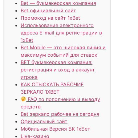
Bet — букмекерская компания
Bet официальный сайт
Промокод на сайт 1xBet
Использование электронного
адреса E-mail для регистрации в
1xBet
Bet Mobile — это широкая линия и
максимум событий для ставок
BET букмекерская компания:
регистрация и вход в аккаунт
игрока
КАК ОТЫСКАТЬ РАБОЧИЕ
ЗЕРКАЛО 1XBET
FAQ по пополнению и выводу
средств
Bet зеркало рабочее на сегодня
Официальный сайт
Мобильная Версия БК 1хБет
Live-казино