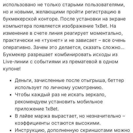
использовано не только старыми пользователями,
но и новыми, желающими пройти регистрацию в
букмекерской конторе. После установки на экране
компьютера появляется изображение 1xBet. На
изменение в счете линия реагирует моментально,
практически не «тухнет» и не зависает – все очень
оперативно. Зачем это делается, сказать сложно…
Букмекер разрешает комбинировать исходы из
Live-линии с событиями из прематевой в одном
купоне!
Деньги, зачисленные после отыгрыша, беттер
использует по личному усмотрению.
Чтобы каждый раз не искать зеркало,
рекомендуем установить мобильное
приложение 1xBet.
В лайве маржа вырастает, но незначительно –
коэффициенты остаются высокими.
Инструкцию, дополненную скриншотами можно