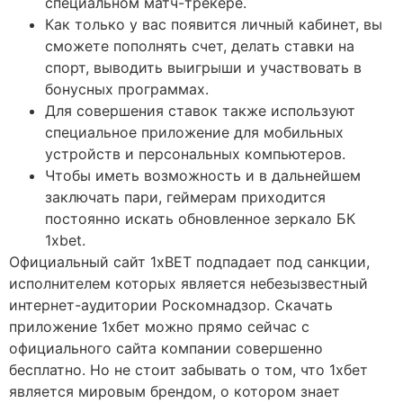
специальном матч-трекере.
Как только у вас появится личный кабинет, вы
сможете пополнять счет, делать ставки на
спорт, выводить выигрыши и участвовать в
бонусных программах.
Для совершения ставок также используют
специальное приложение для мобильных
устройств и персональных компьютеров.
Чтобы иметь возможность и в дальнейшем
заключать пари, геймерам приходится
постоянно искать обновленное зеркало БК
1xbet.
Официальный сайт 1xBET подпадает под санкции,
исполнителем которых является небезызвестный
интернет-аудитории Роскомнадзор. Скачать
приложение 1xбет можно прямо сейчас с
официального сайта компании совершенно
бесплатно. Но не стоит забывать о том, что 1хбет
является мировым брендом, о котором знает