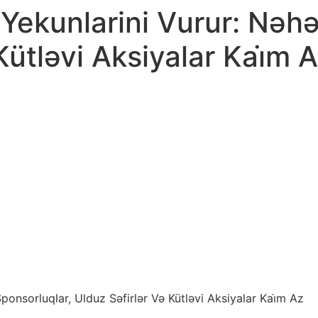
 Yekunlarini Vurur: Nəh
Kütləvi Aksiyalar Kai̇m A
ponsorluqlar, Ulduz Səfirlər Və Kütləvi Aksiyalar Kai̇m Az