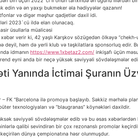
n biri üçün 2022`ci il onun tarixində ən uğurlu illərdən bir
ak edin və ən yaxşı bukmeker əla hədiyyələr qazanın!
fonlar və digər məşhur qadjetlər daxil idi.
ləri 2023`cü ildə elan olunacaq.
sir üsullarla müalicəsi
xəbər verir ki, 42 yaşlı Karşkov sözügedən ölkəyə “chekh-
deyil, həm də yerli klub və təşkilatlara sponsorluq edir. Bu
ionda idmanın
https://www.1xbetaz2.com/
inkişafı üçün məsul
nd eyni anda bir neçə yüksək səviyyəli sövdələşmələr edib 
ti Yanında İctimai Şuranın Üz
 – FK “Barcelona ilə promoya başlayıb. Səkkiz mərhələ planl
r texnologiyaları və “blaugranas” köynəkləri daxildir.
ksək səviyyəli sövdələşmələr edib və bu əsas xəbərlərdən bi
lərlə qalibi sevindirən bir çox rezonanslı promolar keçirdi
çirilən dünya çempionatına həsr olunmuşdur.