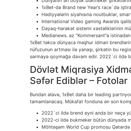
Dünyanın ən böyük bukmeker şirkətlərində
1xBet-də Brand new Year’s race`də iştir
Hədiyyələrin siyahısına noutbuklar, smart
International Video gaming Awards qalib
Dayaq-hərəkət sistemi xəstəliklərinin müa
Medianews. az “Kommersant”a istinadən 
1xBet təkcə dünyaca məşhur idman brendlərinə 
nüfuzunun artması ilə yanaşı, şirkətin bu reg
sərmayə qoymağa davam edir. 2022`ci ildə bre
Dövlət Miqrasiya Xidmə
Səfər Ediblər – Fotolar
Bundan əlavə, 1xBet daha bir leading partnyor
tamamlanacaq. Mükafat fonduna ən son kompüte
2022`ci ildə brend eyni anda bir neçə yü
2022-ci ildə bukmeker bütün dünyada min
Möhtəşəm World Cup promosu Qətərdə ke