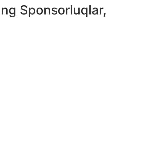
əng Sponsorluqlar,