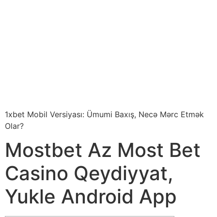
1xbet Mobil Versiyası: Ümumi Baxış, Necə Mərc Etmək
Olar?
Mostbet Az Most Bet
Casino Qeydiyyat,
Yukle Android App