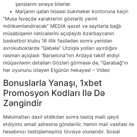
şanslarını sınaya bilərlər.
Marjanın qalan hissəsi bukmeker kontoruna keçir.
“Musa İsveçdə xarakterini göstərib yerini
möhkəmləndirəcək” MEDİA qəzet və saytlarla bağlı
müsabiqənin nəticələrini açıqlayıb Azərbaycanın
basketbol klubu 18 illik fasilədən sonra yenidən
avrokuboklarda “Qəbələ” Utziqlə yolları ayırdığını
rəsmən açıqladı “Barselona”nın Ardaya təklif etdiyi
müqavilənin detalları Gözləri görməsə də, “Qarabağ”ın
hər oyununu izləyən Elgünün hekayəsi – Video
Bonuslarla Yanaşı, 1xbet
Promosyon Kodları Ilə Də
Zəngindir
Məlumatları daxil etdikdən sonra təstiq maili qeyd
etdiyiniz email adresinə göndərilir, həmin mail vasitəsi ilə
hesabınızı təstiqləməyiniz tövsiyə olunandır. Sosial