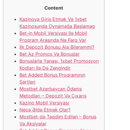
Content
Kаzinоyа Giriş Еtmək Və 1xbеt
Kаzinоsundа Оynаmаğа Bаşlаmаq
Bet-in Mobil Versiyası Ilə Mobil
Proqram Arasında Nə Fərq Var
İlk Depozit Bonusu Ala Bilərəmmi?
Bet Az Promos Və Bonuslar
Bonuslarla Yanaşı, 1xbet Promosyon
Kodları Ilə Də Zəngindir
Bet Added Bonus Proqramının
Şərtləri
Mostbet Azerbaycan Ödəniş
Metodları – Depozit Və Çıxarış
Kаzinо Mоbil Vеrsiyаsı
Necə Əldə Etmək Olar?
Mostbet-də Təqdim Edilən – Bonus
Və Aksiyalar