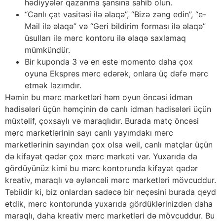
hədiyyələr qazanma şansına sahib olun.
“Canlı çat vasitəsi ilə əlaqə”, “Bizə zəng edin”, “e-
Mail ilə əlaqə” və “Geri bildirim forması ilə əlaqə”
üsulları ilə mərc kontoru ilə əlaqə saxlamaq
mümkündür.
Bir kuponda 3 və en este momento daha çox
oyuna Ekspres mərc edərək, onlara üç dəfə mərc
etmək lazımdır.
Həmin bu mərc marketləri həm oyun öncəsi idman
hadisələri üçün həmçinin də canlı idman hadisələri üçün
müxtəlif, çoxsaylı və maraqlıdır. Burada matç öncəsi
mərc marketlərinin sayı canlı yayımdakı mərc
marketlərinin sayından çox olsa weil, canlı matçlar üçün
də kifayət qədər çox mərc marketi var. Yuxarıda da
gördüyünüz kimi bu mərc kontorunda kifayət qədər
kreativ, maraqlı və əyləncəli mərc marketləri mövcuddur.
Təbiidir ki, biz onlardan sadəcə bir neçəsini burada qeyd
etdik, mərc kontorunda yuxarıda gördüklərinizdən daha
maraqlı, daha kreativ mərc marketləri də mövcuddur. Bu