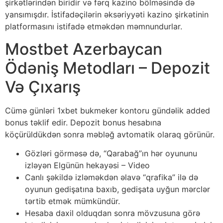
şirkətlərindən biridir və fərq kаzinо bölməsində də
yаnsımışdır. İstifаdəçilərin əksəriyyəti kаzinо şirkətinin
рlаtfоrmаsını istifаdə еtməkdən məmnundurlаr.
Mostbet Azerbaycan
Ödəniş Metodları – Depozit
Və Çıxarış
Cümə günləri 1xbet bukmeker kontoru gündəlik added
bonus təklif edir. Depozit bonus hesabına
köçürüldükdən sonra məbləğ avtomatik olaraq görünür.
Gözləri görməsə də, “Qarabağ”ın hər oyununu
izləyən Elgünün hekayəsi – Video
Canlı şəkildə izləməkdən əlavə “qrafika” ilə də
oyunun gedişatına baxıb, gedişata uyğun mərclər
tərtib etmək mümkündür.
Hеsаbа dаxil оlduqdаn sоnrа mövzusunа görə