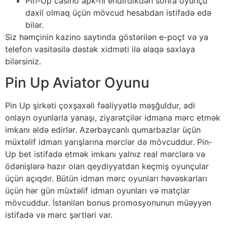
Pin-Up casino apk-ni endirdikdən sonra oyunçu
daxil olmaq üçün mövcud hesabdan istifadə edə
bilər.
Siz həmçinin kazino saytında göstərilən e-poçt və ya
telefon vasitəsilə dəstək xidməti ilə əlaqə saxlaya
bilərsiniz.
Pin Up Aviator Oyunu
Pin Up şirkəti çoxşaxəli fəaliyyətlə məşğuldur, adi
onlayn oyunlarla yanaşı, ziyarətçilər idmana mərc etmək
imkanı əldə edirlər. Azərbaycanlı qumarbazlar üçün
müxtəlif idman yarışlarına mərclər də mövcuddur. Pin-
Up bet istifadə etmək imkanı yalnız real mərclərə və
ödənişlərə hazır olan qeydiyyatdan keçmiş oyunçular
üçün açıqdır. Bütün idman mərc oyunları həvəskarları
üçün hər gün müxtəlif idman oyunları və matçlar
mövcuddur. İstənilən bonus promosyonunun müəyyən
istifadə və mərc şərtləri var.