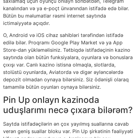
saxlamaq üçün oyunçu onlayn söhbətdən, Telegram
kanalından və ya e-poçt ünvanından istifadə edə bilər.
Bütün bu məlumatlar rəsmi internet saytında
ictimaiyyətə açıqdır.
O, Android və iOS cihaz sahibləri tərəfindən istifadə
edilə bilər. Proqramı Google Play Market və ya App
Store-dan yükləməlisiniz. Tətbiqdə istifadəçinin kazino
saytında olan bütün funksiyalara, oyunlara və bonuslara
çıxışı var. Canlı kazino istisna olmaqla, slotlarda,
stolüstü oyunlarda, Aviatorda və digər əyləncələrdə
depozit olmadan oynaya bilərsiniz. Siz ödənişli olaraq
tamamilə bütün oyunları oynaya bilərsiniz.
Pin Up onlayn kazinoda
uduşlarımı necə çıxara bilərəm?
Saytda istifadəçilərin ən çox yayılmış suallarına cavab
verən geniş suallar bloku var. Pin Up şirkətinin fəaliyyəti