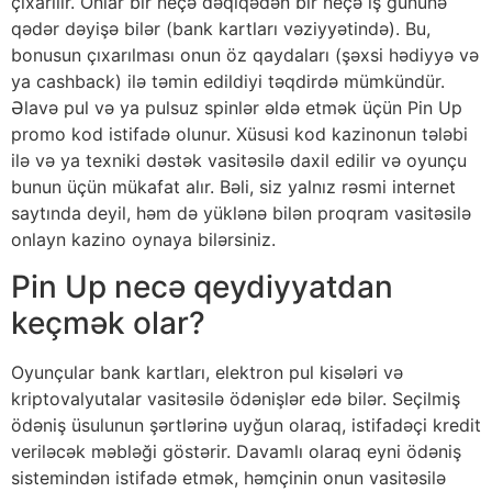
çıxarılır. Onlar bir neçə dəqiqədən bir neçə iş gününə
qədər dəyişə bilər (bank kartları vəziyyətində). Bu,
bonusun çıxarılması onun öz qaydaları (şəxsi hədiyyə və
ya cashback) ilə təmin edildiyi təqdirdə mümkündür.
Əlavə pul və ya pulsuz spinlər əldə etmək üçün Pin Up
promo kod istifadə olunur. Xüsusi kod kazinonun tələbi
ilə və ya texniki dəstək vasitəsilə daxil edilir və oyunçu
bunun üçün mükafat alır. Bəli, siz yalnız rəsmi internet
saytında deyil, həm də yüklənə bilən proqram vasitəsilə
onlayn kazino oynaya bilərsiniz.
Pin Up necə qeydiyyatdan
keçmək olar?
Oyunçular bank kartları, elektron pul kisələri və
kriptovalyutalar vasitəsilə ödənişlər edə bilər. Seçilmiş
ödəniş üsulunun şərtlərinə uyğun olaraq, istifadəçi kredit
veriləcək məbləği göstərir. Davamlı olaraq eyni ödəniş
sistemindən istifadə etmək, həmçinin onun vasitəsilə