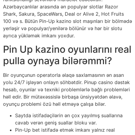
Azərbaycanlılar arasında ən populyar slotlar Razor
Shark, Sakura, SpaceWars, Deal or Alive 2, Hot Fruits
100 və s. Bütün Pin-Up kazino slot maşınları bir bölmədə
yerləşir və populyar/yenilərə bölünür və hər bir slotu
ayrıca yükləmək imkanı yoxdur.
Pin Up kazino oyunlarını real
pulla oynaya bilərəmmi?
Bir oyunçunun operatorla əlaqə saxlamasının ən asan
yolu 24/7 işləyən onlayn söhbətdir. Pinup casino dəstək
hesab, oyunlar və texniki problemlərlə bağlı problemləri
həll edir. Bir mütəxəssislə birbaşa ünsiyyətdən əlavə,
oyunçu problemi özü həll etməyə çalışa bilər.
Saytda istifadəçilərin ən çox yayılmış suallarına
cavab verən geniş suallar bloku var.
Pin-Up bet istifadə etmək imkanı yalnız real