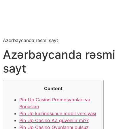
Azərbaycanda rəsmi sayt
Azərbaycanda rəsmi
sayt
Content
Pin-Up Casino Promosyonları və
Bonusları
Pin Up kazinosunun mobil versiyası
Pin Up Casino AZ güvenilir mi??
Pin Up Casino Oyunlarını pulsuz