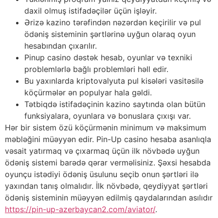
daxil olmuş istifadəçilər üçün işləyir.
Ərizə kazino tərəfindən nəzərdən keçirilir və pul
ödəniş sisteminin şərtlərinə uyğun olaraq oyun
hesabından çıxarılır.
Pinup casino dəstək hesab, oyunlar və texniki
problemlərlə bağlı problemləri həll edir.
Bu yaxınlarda kriptovalyuta pul kisələri vasitəsilə
köçürmələr ən populyar hala gəldi.
Tətbiqdə istifadəçinin kazino saytında olan bütün
funksiyalara, oyunlara və bonuslara çıxışı var.
Hər bir sistem özü köçürmənin minimum və maksimum
məbləğini müəyyən edir. Pin-Up casino hesaba asanlıqla
vəsait yatırmaq və çıxarmaq üçün ilk növbədə uyğun
ödəniş sistemi barədə qərar verməlisiniz. Şəxsi hesabda
oyunçu istədiyi ödəniş üsulunu seçib onun şərtləri ilə
yaxından tanış olmalıdır. İlk növbədə, qeydiyyat şərtləri
ödəniş sisteminin müəyyən edilmiş qaydalarından asılıdır
https://pin-up-azerbaycan2.com/aviator/
.