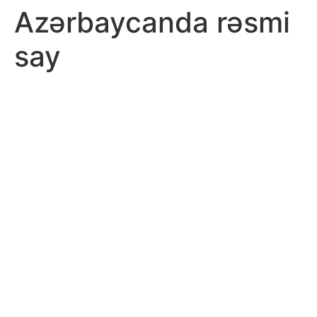
Azərbaycanda rəsmi
say