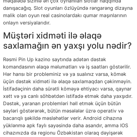
məqalədə sizinlə ən çox oynanılan slotlar haqqında
danışacağıq. Slot oyunları özlüyündə rəngarəng dizayna
malik olan oyun real casinolardakı qumar maşınlarının
onlayn versiyalarıdır.
Müştəri xidməti ilə əlaqə
saxlamağın ən yaxşı yolu nədir?
Rəsmi Pin Up kazino saytında adətən dəstək
komandasının əlaqə məlumatları və iş saatları göstərilir.
Hər hansı bir probleminiz və ya sualınız varsa, kömək
üçün dəstək xidməti ilə əlaqə saxlamaqdan çəkinməyin.
İstifadəçinin daha sürətli köməyə ehtiyacı varsa, qaynar
xətt və ya canlı söhbətdən istifadə etmək daha yaxşıdır.
Dəstək, yaranan problemləri həll etmək üçün bütün
səyləri göstərərək, bütün məsələlər üzrə operativ və
bacarıqlı şəkildə məsləhətlər verir. Android cihazına
yüklənmə apk faylı sayəsində daha asandır, amma IOS
cihazınızda da regionu Özbəkistan olaraq dəyişərək