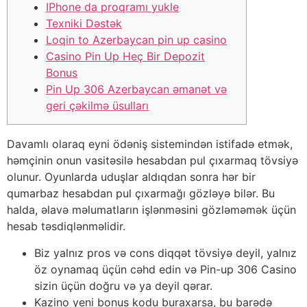
IPhone da proqramı yukle
Texniki Dəstək
Loqin to Azerbaycan pin up casino
Casino Pin Up Heç Bir Depozit
Bonus
Pin Up 306 Azerbaycan əmanət və
geri çəkilmə üsulları
Davamlı olaraq eyni ödəniş sistemindən istifadə etmək,
həmçinin onun vasitəsilə hesabdan pul çıxarmaq tövsiyə
olunur. Oyunlarda uduşlar aldıqdan sonra hər bir
qumarbaz hesabdan pul çıxarmağı gözləyə bilər. Bu
halda, əlavə məlumatların işlənməsini gözləməmək üçün
hesab təsdiqlənməlidir.
Biz yalnız pros və cons diqqət tövsiyə deyil, yalnız
öz oynamaq üçün cəhd edin və Pin-up 306 Casino
sizin üçün doğru və ya deyil qərar.
Kazino yeni bonus kodu buraxarsa, bu barədə