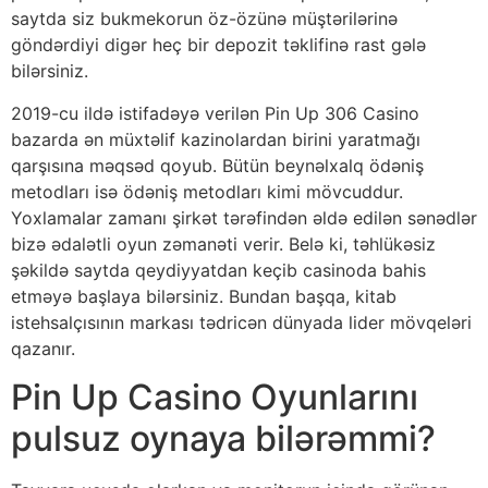
saytda siz bukmekorun öz-özünə müştərilərinə
göndərdiyi digər heç bir depozit təklifinə rast gələ
bilərsiniz.
2019-cu ildə istifadəyə verilən Pin Up 306 Casino
bazarda ən müxtəlif kazinolardan birini yaratmağı
qarşısına məqsəd qoyub. Bütün beynəlxalq ödəniş
metodları isə ödəniş metodları kimi mövcuddur.
Yoxlamalar zamanı şirkət tərəfindən əldə edilən sənədlər
bizə ədalətli oyun zəmanəti verir. Belə ki, təhlükəsiz
şəkildə saytda qeydiyyatdan keçib casinoda bahis
etməyə başlaya bilərsiniz. Bundan başqa, kitab
istehsalçısının markası tədricən dünyada lider mövqeləri
qazanır.
Pin Up Casino Oyunlarını
pulsuz oynaya bilərəmmi?