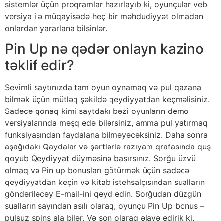
sistemlər üçün proqramlar hazırlayıb ki, oyunçular veb
versiya ilə müqayisədə heç bir məhdudiyyət olmadan
onlardan yararlana bilsinlər.
Pin Up nə qədər onlayn kazino
təklif edir?
Sevimli saytınızda tam oyun oynamaq və pul qazana
bilmək üçün mütləq şəkildə qeydiyyatdan keçməlisiniz.
Sadəcə qonaq kimi saytdakı bəzi oyunların demo
versiyalarında məşq edə bilərsiniz, amma pul yatırmaq
funksiyasından faydalana bilməyəcəksiniz. Daha sonra
aşağıdakı Qaydalar və şərtlərlə razıyam qrafasında quş
qoyub Qeydiyyat düyməsinə basırsınız. Sorğu üzvü
olmaq və Pin up bonusları götürmək üçün sadəcə
qeydiyyatdan keçin və kitab istehsalçısından sualların
göndəriləcəy E-mail-ini qeyd edin. Sorğudan düzgün
sualların sayından asılı olaraq, oyunçu Pin Up bonus –
pulsuz spins ala bilər. Və son olaraq əlavə edirik ki,