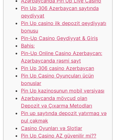
Azərbaycanda Pin Up Live Casino
Pin Up 306 Azerbaycan saytında
qeydiyyat
Pin Up casino ilk depozit qeydiyyatı
bonusu
Pin-Up Casino Geydiyyat & Giriş
Bahis:
Pin-Up Online Casino Azerbaycan:
Azərbaycanda rəsmi sayt
Pin Up 306 casino Azerbaycan
Pin Up Casino Oyunçuları üçün
bonuslar
Pin Up kazinosunun mobil versiyası
Azərbaycanda mövcud olan
Depozit və Çıxarma Metodları
Pin up saytında depozit yatırmaq və
pul çəkmək
Casino Oyunları və Slotlar
Pin Up Casino AZ güvenilir mi??