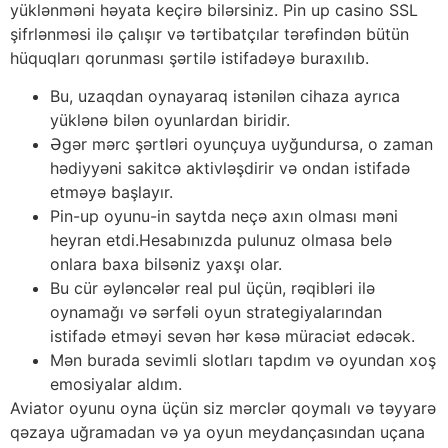
yüklənməni həyata keçirə bilərsiniz. Pin up casino SSL
şifrlənməsi ilə çalışır və tərtibatçılar tərəfindən bütün
hüquqları qorunması şərtilə istifadəyə buraxılıb.
Bu, uzaqdan oynayaraq istənilən cihaza ayrıca
yüklənə bilən oyunlardan biridir.
Əgər mərc şərtləri oyunçuya uyğundursa, o zaman
hədiyyəni sakitcə aktivləşdirir və ondan istifadə
etməyə başlayır.
Pin-up oyunu-in saytda neçə axın olması məni
heyran etdi.Hesabınızda pulunuz olmasa belə
onlara baxa bilsəniz yaxşı olar.
Bu cür əyləncələr real pul üçün, rəqibləri ilə
oynamağı və sərfəli oyun strategiyalarından
istifadə etməyi sevən hər kəsə müraciət edəcək.
Mən burada sevimli slotları tapdım və oyundan xoş
emosiyalar aldım.
Aviator oyunu oyna üçün siz mərclər qoymalı və təyyarə
qəzaya uğramadan və ya oyun meydançasından uçana