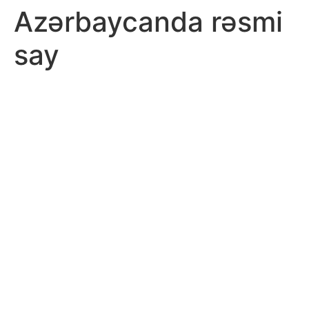
Azərbaycanda rəsmi
say