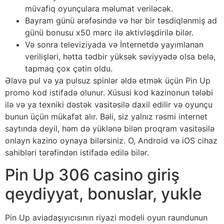
müvafiq oyunçulara məlumat veriləcək.
Bayram günü ərəfəsində və hər bir təsdiqlənmiş ad
günü bonusu x50 mərc ilə aktivləşdirilə bilər.
Və sonra televiziyada və İnternetdə yayımlanan
verilişləri, hətta tədbir yüksək səviyyədə olsa belə,
tapmaq çox çətin oldu.
Əlavə pul və ya pulsuz spinlər əldə etmək üçün Pin Up
promo kod istifadə olunur. Xüsusi kod kazinonun tələbi
ilə və ya texniki dəstək vasitəsilə daxil edilir və oyunçu
bunun üçün mükafat alır. Bəli, siz yalnız rəsmi internet
saytında deyil, həm də yüklənə bilən proqram vasitəsilə
onlayn kazino oynaya bilərsiniz. O, Android və iOS cihaz
sahibləri tərəfindən istifadə edilə bilər.
Pin Up 306 casino giriş
qeydiyyat, bonuslar, yukle
Pin Up aviadaşıyıcısının riyazi modeli oyun raundunun