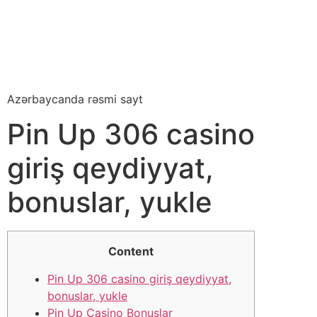
Azərbaycanda rəsmi sayt
Pin Up 306 casino
giriş qeydiyyat,
bonuslar, yukle
Content
Pin Up 306 casino giriş qeydiyyat,
bonuslar, yukle
Pin Up Casino Bonuslar