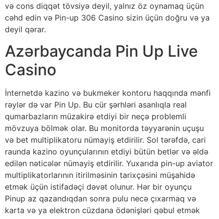
və cons diqqət tövsiyə deyil, yalnız öz oynamaq üçün
cəhd edin və Pin-up 306 Casino sizin üçün doğru və ya
deyil qərar.
Azərbaycanda Pin Up Live
Casino
İnternetdə kazino və bukmeker kontoru haqqında mənfi
rəylər də var Pin Up. Bu cür şərhləri asanlıqla real
qumarbazların müzakirə etdiyi bir neçə problemli
mövzuya bölmək olar. Bu monitorda təyyarənin uçuşu
və bet multiplikatoru nümayiş etdirilir. Sol tərəfdə, cari
raunda kazino oyunçularının etdiyi bütün betlər və əldə
edilən nəticələr nümayiş etdirilir. Yuxarıda pin-up aviator
multiplikatorlarının itirilməsinin tarixçəsini müşahidə
etmək üçün istifadəçi dəvət olunur. Hər bir oyunçu
Pinup az qazandıqdan sonra pulu necə çıxarmaq və
karta və ya elektron cüzdana ödənişləri qəbul etmək