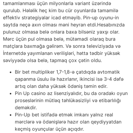
tamamlanması üçün milyonlarla variant üzərində
qurulub. Hələlik heç kim bu cür oyunlarda tamamilə
effektiv strategiyalar icad etməyib. Pin-up oyunu-in
saytda neçə axın olması məni heyran etdi.Hesabınızda
pulunuz olmasa belə onlara baxa bilsəniz yaxşı olar.
Mərc üçün pul olmasa belə, mütəmadi olaraq bura
matçlara baxmağa gəlirəm. Və sonra televiziyada və
İnternetdə yayımlanan verilişləri, hətta tədbir yüksək
səviyyədə olsa belə, tapmaq çox çətin oldu.
Bir bet multipliker 1,7-1,8-ə çatdıqda avtomatik
qapanma üsulu ilə hazırlanır, ikincisi isə 3-4 dəfə
artıq olan daha yüksək ödəniş təmin edir.
Pin Up casino az lisenziyalıdır, bu da oradakı oyun
proseslərinin mütləq təhlükəsizliyi və etibarlılığı
deməkdir.
Pin-Up bet istifadə etmək imkanı yalnız real
mərclərə və ödənişlərə hazır olan qeydiyyatdan
keçmiş oyunçular üçün açıqdır.