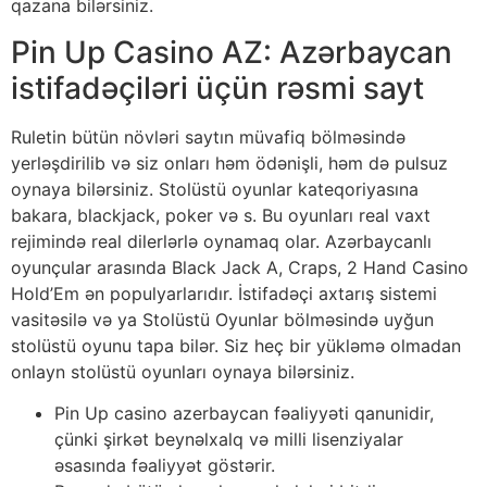
qazana bilərsiniz.
Pin Up Casino AZ: Azərbaycan
istifadəçiləri üçün rəsmi sayt
Ruletin bütün növləri saytın müvafiq bölməsində
yerləşdirilib və siz onları həm ödənişli, həm də pulsuz
oynaya bilərsiniz. Stolüstü oyunlar kateqoriyasına
bakara, blackjack, poker və s. Bu oyunları real vaxt
rejimində real dilerlərlə oynamaq olar. Azərbaycanlı
oyunçular arasında Black Jack A, Craps, 2 Hand Casino
Hold’Em ən populyarlarıdır. İstifadəçi axtarış sistemi
vasitəsilə və ya Stolüstü Oyunlar bölməsində uyğun
stolüstü oyunu tapa bilər. Siz heç bir yükləmə olmadan
onlayn stolüstü oyunları oynaya bilərsiniz.
Pin Up casino azerbaycan fəaliyyəti qanunidir,
çünki şirkət beynəlxalq və milli lisenziyalar
əsasında fəaliyyət göstərir.