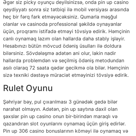
Əgər siz picky oyunçu deyilsinizsə, onda pin up casino
qeydiyyatı sonra siz tətbiqi ilə mobil versiyası arasında
heç bir fərq fark etməyəcəksiniz. Qumarla məşğul
olanlar və casinoda professional şəkildə oynayanlar
üçün, proqramı istifadə etməyi tövsiyə edirik. Həmçinin
canlı oynamaq lazım olan hallarda daha stably işləyir.
Hesabınızı bütün mövcud ödəniş üsulları ilə doldura
bilərsiniz. Sövdələşmə adətən ani olur, lakin nadir
hallarda problemdən və seçilmiş ödəniş metodundan
asılı olaraq 72 saata qədər gecikmə ola bilər. Həmçinin
sizə texniki dəstəyə müraciət etməyinizi tövsiyə edirik.
Rulet Oyunu
Şəhriyar bəy, pul çıxarılması 3 günədək gedə bilər
narahat olmayın. Adətən, pin up saytına daxil olan
şəxslər pin up casino onun bir-birindən maraqlı və
qazandıran slot oyunlarını oynamaq üçün giriş edirlər.
Pin up 306 casino bonuslarının köməyi ilə oynamaq və