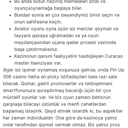
Bu anda bütün hazırlıq mərhələləri bitdi və
oyunçuoynamağa başlaya bilər.
Bundan sonra ən çox bəyəndiyiniz birini seçin və
onun səhifəsinə keçin.
Aviator oyunu oyna üçün siz mərclər qoymalı və
təyyarə qəzaya uğramadan və ya oyun
meydançasından uçana qədər prosesi vaxtında
başa çatdırmalısınız.
Kazinonun qanuni fəaliyyətini təsdiqləyən Curacao
master lisenziyası var.
Əgər siz qumar oynamaq xoşunuza gəlirsə, onda Pin Up
306 casino hətta ən picky istifadəçiləri belə razı sala
biləcək. Qumar, gəlirli promoserlər və tətbiqetməni
smartfonunuza quraşdırmaq bacarığı üçün bir çox
müxtəlif oyunlar var. Və biz oyun zamanı bettorun
qarşılaşa biləcəyi üstünlük və mənfi cəhətlərdən
başlamaq istəyirik. Qeyd etmək istərdik ki, bu aspektlər
hər zaman individualdır. Ona görə də kazinoya yalnız
onlar tərəfindən qiymət vermək olmaz. Biz yalnız pros