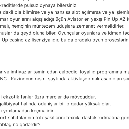
l kreditlərdə pulsuz oynaya bilərsiniz
daxil ola bilmirsə və ya hansısa slot açılmırsa və ya işləmi
r oyunlarını alqışladığı üçün Aviator ən yaxşı Pin Up AZ k
 olmalı, həmçinin müntəzəm uduşlara zəmanət verməlidirlər.
bonuslar da qeyd oluna bilər. Oyunçular oyunlara və idman t
 Up casino az lisenziyalıdır, bu da oradakı oyun proseslərinin
 və imtiyazlar təmin edən cəlbedici loyallıq proqramına ma
 PNC . Kazinonun rəsmi saytında aktivləşdirmək asan olan s
imi ekzotik fənlər üzrə mərclər də mövcuddur.
libiyyət halında ödənişlər bir o qədər yüksək olar.
çu yoxlamadan keçməlidir.
t səhifələrinin fotoşəkillərini texniki dəstək xidmətinə gön
əbləğ nə qədərdir?