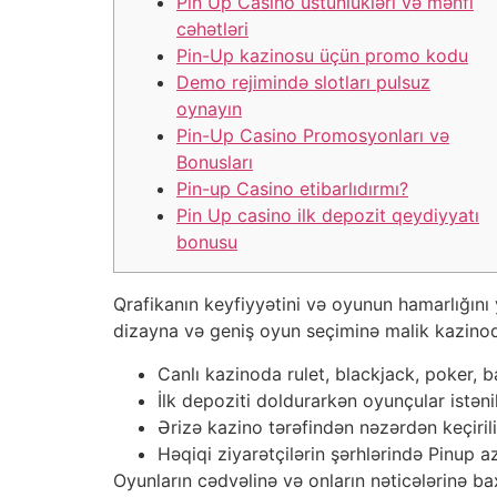
Pin Up Casino üstünlükləri və mənfi
cəhətləri
Pin-Up kazinosu üçün promo kodu
Demo rejimində slotları pulsuz
oynayın
Pin-Up Casino Promosyonları və
Bonusları
Pin-up Casino etibarlıdırmı?
Pin Up casino ilk depozit qeydiyyatı
bonusu
Qrafikanın keyfiyyətini və oyunun hamarlığını
dizayna və geniş oyun seçiminə malik kazinodu
Canlı kazinoda rulet, blackjack, poker, b
İlk depoziti doldurarkən oyunçular istənilə
Ərizə kazino tərəfindən nəzərdən keçirili
Həqiqi ziyarətçilərin şərhlərində Pinup a
Oyunların cədvəlinə və onların nəticələrinə b