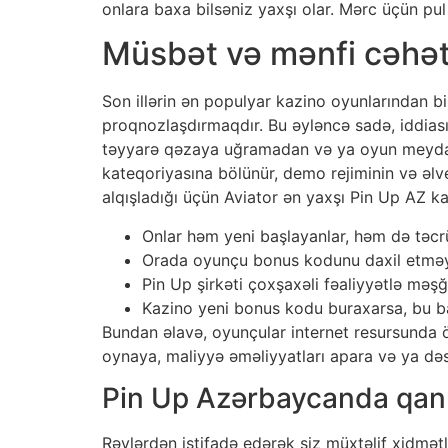
onlara baxa bilsəniz yaxşı olar. Mərc üçün p
Müsbət və mənfi cəhət
Son illərin ən populyar kazino oyunlarından b
proqnozlaşdırmaqdır. Bu əyləncə sadə, iddias
təyyarə qəzaya uğramadan və ya oyun meydanç
kateqoriyasına bölünür, demo rejiminin və əlv
alqışladığı üçün Aviator ən yaxşı Pin Up AZ ka
Onlar həm yeni başlayanlar, həm də təcrü
Orada oyunçu bonus kodunu daxil etməyi
Pin Up şirkəti çoxşaxəli fəaliyyətlə məşğ
Kazino yeni bonus kodu buraxarsa, bu b
Bundan əlavə, oyunçular internet resursunda ö
oynaya, maliyyə əməliyyatları apara və ya dəst
Pin Up Azərbaycanda qan
Rəylərdən istifadə edərək siz müxtəlif xidmət