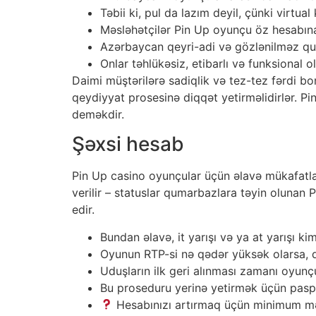
Təbii ki, pul da lazım deyil, çünki virtua
Məsləhətçilər Pin Up oyunçu öz hesabına 
Azərbaycan qeyri-adi və gözlənilməz quma
Onlar təhlükəsiz, etibarlı və funksional
Daimi müştərilərə sadiqlik və tez-tez fərdi 
qeydiyyat prosesinə diqqət yetirməlidirlər. Pin
deməkdir.
Şəxsi hesab
Pin Up casino oyunçular üçün əlavə mükafatlar
verilir – statuslar qumarbazlara təyin olunan
edir.
Bundan əlavə, it yarışı və ya at yarışı k
Oyunun RTP-si nə qədər yüksək olarsa, qa
Uduşların ilk geri alınması zamanı oyun
Bu proseduru yerinə yetirmək üçün paspor
Hesabınızı artırmaq üçün minimum m