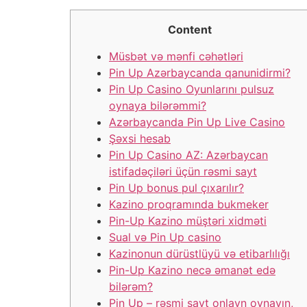
Content
Müsbət və mənfi cəhətləri
Pin Up Azərbaycanda qanunidirmi?
Pin Up Casino Oyunlarını pulsuz
oynaya bilərəmmi?
Azərbaycanda Pin Up Live Casino
Şəxsi hesab
Pin Up Casino AZ: Azərbaycan
istifadəçiləri üçün rəsmi sayt
Pin Up bonus pul çıxarılır?
Kazino proqramında bukmeker
Pin-Up Kazino müştəri xidməti
Sual və Pin Up casino
Kazinonun dürüstlüyü və etibarlılığı
Pin-Up Kazino necə əmanət edə
bilərəm?
Pin Up – rəsmi sayt onlayn oynayın,