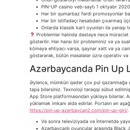
PIN-UP casino veb-saytı 1 oktyabr 2020-
Hər bir qumarbaz fərdi promosyonlar bar
Hər bir istifadəçi hesabdan çıxarmaq ü
Onlarda klassik kart oyunları ilə yanaşı t
Problemlər halında dəstəyə necə müraciət 
göstərilir. Hər hansı bir probleminiz və ya su
köməyə ehtiyacı varsa, qaynar xətt və ya canl
göstərərək, bütün məsələlər üzrə operativ və b
Azərbaycanda Pin Up L
Əyləncə, mümkün qədər çox pul qazanmağa çal
tapa bilərsiniz. Texnoloji tərəqqi sübut edilm
App Store platformasından yükləyə bilərlər. A
yükləmək imkanı əldə edirlər. Portalın ən aşağ
https://pin-up-azerbaycan2.com/pin-up-giri/
.
Və sonra televiziyada və İnternetdə yayı
Azərbaycanlı oyunçular arasında Black J