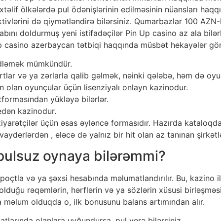
xtəlif ölkələrdə pul ödənişlərinin edilməsinin nüansları haq
ktivlərini də qiymətləndirə bilərsiniz. Qumarbazlar 100 AZN
nı doldurmuş yeni istifadəçilər Pin Up casino az ala bilər
p casino azerbaycan tətbiqi haqqında müsbət hekayələr gör
eşidləmək mümkündür.
lar və ya zərlarla qalib gəlmək, nəinki qələbə, həm də oy
olan oyunçular üçün lisenziyalı onlayn kazinodur.
formasından yükləyə bilərlər.
 edən kazinodur.
ziyarətçilər üçün əsas əyləncə formasıdır. Hazırda kataloq
yderlərdən , eləcə də yalnız bir hit olan az tanınan şirkətlə
 pulsuz oynaya bilərəmmi?
çtla və ya şəxsi hesabında məlumatlandırılır. Bu, kazino ilə
 olduğu rəqəmlərin, hərflərin və ya sözlərin xüsusi birləşmə
məlum olduqda o, ilk bonusunu balans artımından alır.
tlarında olanlara uyğundursa, pul verə bilərsiniz.