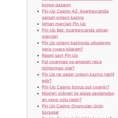
bonus qazanın
Pin-Up Casino AZ: Azərbaycanda
qanuni onlayn kazino
İdman mərcləri Pin Up
Pin-Up Bet: Azərbaycanda idman
mərcləri
Pin Up onlayn kazinoda uduşlarımı
necə çıxara bilərəm?
Rəsmi sayt Pin Up
Pul çıxarmaq və əmanəti necə
doldurmaq olar?
Pin Up nə qədər onlayn kazino təklif
edir?
Pin-Up Casino bonus pul çıxarılır?
Müştəri xidməti ilə əlaqə saxlamağın
ən yaxşı yolu nədir?
Pin Up Casino Oyunçuları üçün
bonuslar