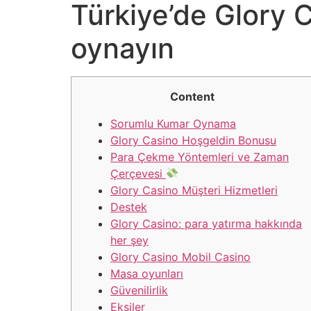
Türkiye’de Glory C
oynayın
Content
Sorumlu Kumar Oynama
Glory Casino Hoşgeldin Bonusu
Para Çekme Yöntemleri ve Zaman
Çerçevesi
Glory Casino Müşteri Hizmetleri
Destek
Glory Casino: para yatırma hakkında
her şey
Glory Casino Mobil Casino
Masa oyunları
Güvenilirlik
Eksiler