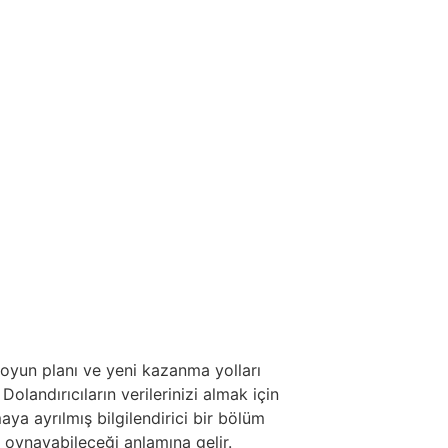
 oyun planı ve yeni kazanma yolları
Dolandırıcıların verilerinizi almak için
ya ayrılmış bilgilendirici bir bölüm
 oynayabileceği anlamına gelir.