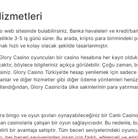
izmetleri
sino web sitesinde bulabilirsiniz. Banka havaleleri ve kredi/
ellikle 3-5 iş günü sürer. Bu arada, kripto para birimindeki 
ak hızlı ve kolay olacak şekilde tasarlanmıştır.
ry Casino oyuncuları bir casino hesabına her kayıt oldukla
lacaktır, böylece bilgileriniz açıkça görülebilir. Çoğu zaman
niz. Glory Casino Türkiye’de hesap yenilemek için sadece 
üzdanlar ve diğer hizmetler gibi diğer ödeme yöntemleri henü
ullandığından, Glory Casino’da ülke sakinlerinin para yatırm
ıra bingo ve oyun şovları oynayabileceğiniz bir Canlı Casi
n casinolarla çalışan bir oyun sağlayıcısıdır. Bu nedenle, b
rli bir avantaja sahiptir. Tüm beceri seviyelerindeki oyunc
ı, her beceri seviyesinden insan için farklı, eğlenceli ve eri