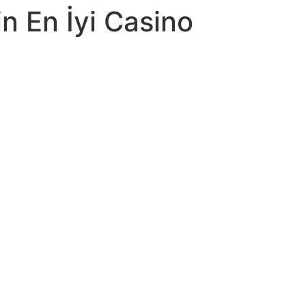
n En İyi Casino