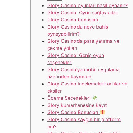
Glory Casino oyunları nasıl oynanır?
Glory Casino: Oyun sağlayıcıları
Glory Casino bonusları
Glory Casino’da neye bahis
oynayabilirim?
Glory Casino’da para yatırma ve
çekme yolları
Glory Casino: Geniş oyun
seçenekleri
Glory Casino’ya mobil uygulama
üzerinden kaydolun
Glory Casino incelemeleri: artılar ve
eksiler
Ödeme Seçenekleri
Glory kumarhanesine kayıt
Glory Casino Bonusları
Glory Casino saygın bir platform
mu?