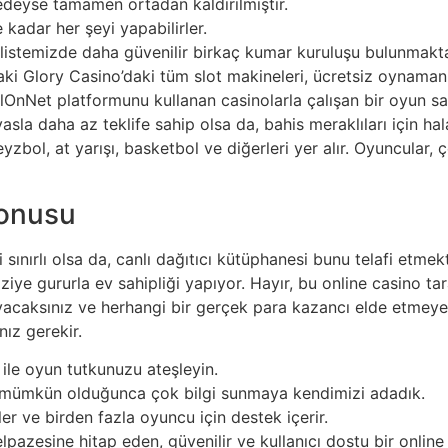
redeyse tamamen ortadan kaldırılmıştır.
kadar her şeyi yapabilirler.
 listemizde daha güvenilir birkaç kumar kuruluşu bulunmakta
aki Glory Casino’daki tüm slot makineleri, ücretsiz oynamanı
OnNet platformunu kullanan casinolarla çalışan bir oyun sağ
la daha az teklife sahip olsa da, bahis meraklıları için hal
zbol, at yarışı, basketbol ve diğerleri yer alır. Oyuncular, ç
Bonusu
ınırlı olsa da, canlı dağıtıcı kütüphanesi bunu telafi etmek
iziye gururla ev sahipliği yapıyor. Hayır, bu online casino t
acaksınız ve herhangi bir gerçek para kazancı elde etmeye
ız gerekir.
 ile oyun tutkunuzu ateşleyin.
ze mümkün olduğunca çok bilgi sunmaya kendimizi adadık.
r ve birden fazla oyuncu için destek içerir.
lpazesine hitap eden, güvenilir ve kullanıcı dostu bir onlin