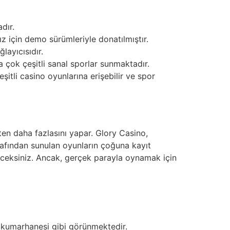
dır.
z için demo sürümleriyle donatılmıştır.
layıcısıdır.
a çok çeşitli sanal sporlar sunmaktadır.
eşitli casino oyunlarına erişebilir ve spor
ten daha fazlasını yapar. Glory Casino,
arafından sunulan oyunların çoğuna kayıt
ceksiniz. Ancak, gerçek parayla oynamak için
e kumarhanesi gibi görünmektedir.