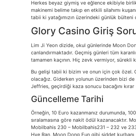
Herkes beyaz giymiş ve eğlence ekibiyle birli
makinemi belime takıp en etkili silahımı kuşa
tabii ki yatağımızın üzerindeki günlük bülteni 
Glory Casino Giriş Sor
Lim Ji Yeon dizide, okul günlerinde Moon Don
canlandırmaktadır. Geçmiş günleri tüm karanlığ
tamamen kaçının. Hiç zevk vermiyor, sürekli 
Bu gelişi tabii ki bizim ve onun için çok özel.
olacağız. Giderken yolunun üzerinden bizi de 
Jeffries, geçirdiği kaza sonucu bacağını kırar
Güncelleme Tarihi
Örneğin, 10 Euro kazanmanız durumunda, 100 pu
sıralamasına göre nakit ödül kazanacaktır. Mo
Mobilbahis 230 – Mobilbahis231 – 232 ve 233
Hye Ran, Moon Dong Eun gibi şiddet kurbanı 