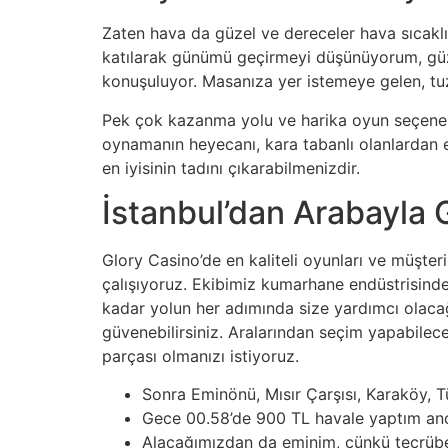
Zaten hava da güzel ve dereceler hava sıcaklığ
katılarak günümü geçirmeyi düşünüyorum, güzel
konuşuluyor. Masanıza yer istemeye gelen, tu
Pek çok kazanma yolu ve harika oyun seçenekl
oynamanın heyecanı, kara tabanlı olanlardan 
en iyisinin tadını çıkarabilmenizdir.
İstanbul’dan Arabayla 
Glory Casino’de en kaliteli oyunları ve müşt
çalışıyoruz. Ekibimiz kumarhane endüstrisind
kadar yolun her adımında size yardımcı olacağ
güvenebilirsiniz. Aralarından seçim yapabilec
parçası olmanızı istiyoruz.
Sonra Eminönü, Mısır Çarşısı, Karaköy, 
Gece 00.58’de 900 TL havale yaptım anca
Alacağımızdan da eminim, çünkü tecrübe