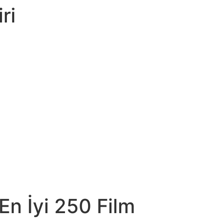
ri
En İyi 250 Film