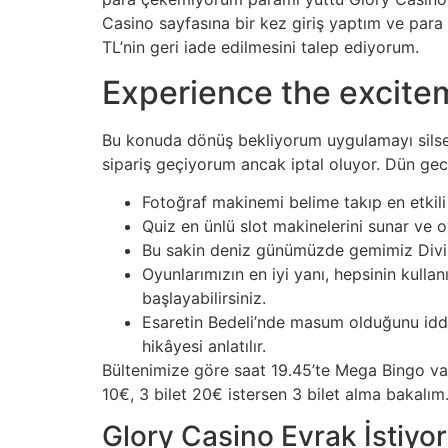
Casino sayfasına bir kez giriş yaptım ve para
TL’nin geri iade edilmesini talep ediyorum.
Experience the excitem
Bu konuda dönüş bekliyorum uygulamayı silse
sipariş geçiyorum ancak iptal oluyor. Dün ge
Fotoğraf makinemi belime takıp en etkili
Quiz en ünlü slot makinelerini sunar ve oyu
Bu sakin deniz günümüzde gemimiz Divina i
Oyunlarımızın en iyi yanı, hepsinin kull
başlayabilirsiniz.
Esaretin Bedeli’nde masum olduğunu iddi
hikâyesi anlatılır.
Bültenimize göre saat 19.45’te Mega Bingo var.
10€, 3 bilet 20€ istersen 3 bilet alma bakalı
Glory Casino Evrak İstiyo