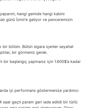
ezi yaparım, hangi gemide hangi kabini
alı günü İzmir’e geliyor ve penceremizin
ık bir bölüm. Bütün sigara içenler seyahat
ptılar, bir görmeniz gerek.
 bir başlangıç ​​yapmanız için 1.600$’a kadar
nlarda iyi performans göstermenize yardımcı
saat geçti param geri iade edildi bir türlü
luyor ama paramı geri alamıyorum. Glory