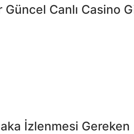
 Güncel Canlı Casino Gi
tlaka İzlenmesi Gereken 