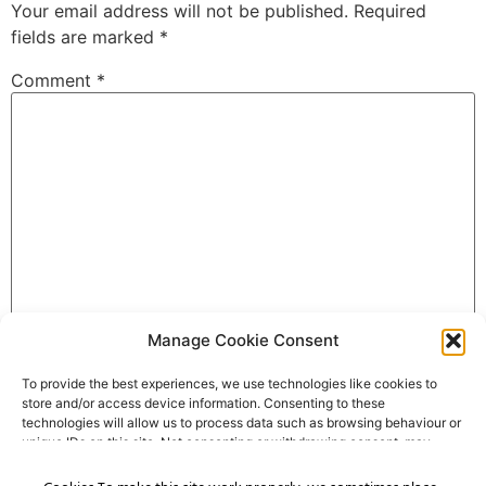
Your email address will not be published.
Required
fields are marked
*
Comment
*
Manage Cookie Consent
Name
*
To provide the best experiences, we use technologies like cookies to
store and/or access device information. Consenting to these
technologies will allow us to process data such as browsing behaviour or
Email
*
unique IDs on this site. Not consenting or withdrawing consent, may
adversely affect certain features and functions.