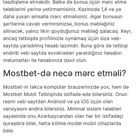
təsdiqləmə etməkdir. Bəlkə də bonus üçün mərc etmə
tələblərini yerinə yetirməmisiniz. Kazinoda 1,4 və ya
daha yuxarı əmsalla mərc etməlisiniz. Əgər bonusun
şərtlərinə cavab vermirsinizsə, bonus məbləğiniz
silinəcək, yalnız ilkin qoyduğunuz məbləğ qalacaq. Xeyr,
ancaq tətbiqdə profilinizlə oynamaq üçün sizə veb-
saytda yaradılmış hesab lazımdır. Buna görə də tətbiqi
endirib veb-saytda əvvəlcədən yaratdığınız hesabın
məlumatları ilə hesabınıza daxil olun.
Mostbet-də necə mərc etməli?
Mostbet-in təkcə kompüter brauzerinizdə yox, həm də
Mostbet Mobil Tətbiqində istifadə edə bilərsiniz. Onun
rəsmi veb-saytdan Android və ya iOS üçün olan
versiyasını endirə bilərsiniz. Minimal sistem tələbləri
sayəsində onu Azərbaycandan olan hər bir istifadəçi
quraşdıra bilər, hətta köhnə model mobil cihazlarda
belə.