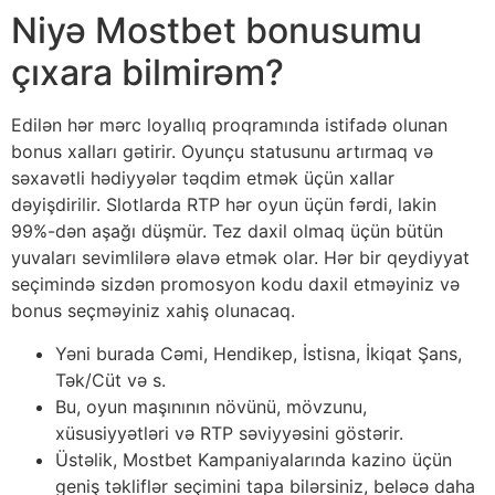
Niyə Mostbet bonusumu
çıxara bilmirəm?
Edilən hər mərc loyallıq proqramında istifadə olunan
bonus xalları gətirir. Oyunçu statusunu artırmaq və
səxavətli hədiyyələr təqdim etmək üçün xallar
dəyişdirilir. Slotlarda RTP hər oyun üçün fərdi, lakin
99%-dən aşağı düşmür. Tez daxil olmaq üçün bütün
yuvaları sevimlilərə əlavə etmək olar. Hər bir qeydiyyat
seçimində sizdən promosyon kodu daxil etməyiniz və
bonus seçməyiniz xahiş olunacaq.
Yəni burada Cəmi, Hendikep, İstisna, İkiqat Şans,
Tək/Cüt və s.
Bu, oyun maşınının növünü, mövzunu,
xüsusiyyətləri və RTP səviyyəsini göstərir.
Üstəlik, Mostbet Kampaniyalarında kazino üçün
geniş təkliflər seçimini tapa bilərsiniz, beləcə daha