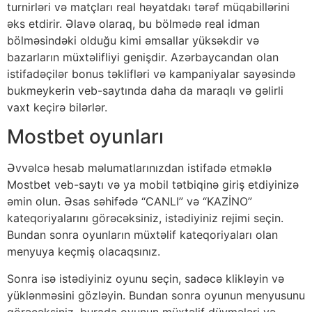
turnirləri və matçları real həyatdakı tərəf müqabillərini
əks etdirir. Əlavə olaraq, bu bölmədə real idman
bölməsindəki olduğu kimi əmsallar yüksəkdir və
bazarların müxtəlifliyi genişdir. Azərbaycandan olan
istifadəçilər bonus təklifləri və kampaniyalar sayəsində
bukmeykerin veb-saytında daha da maraqlı və gəlirli
vaxt keçirə bilərlər.
Mostbet oyunları
Əvvəlcə hesab məlumatlarınızdan istifadə etməklə
Mostbet veb-saytı və ya mobil tətbiqinə giriş etdiyinizə
əmin olun. Əsas səhifədə “CANLI” və “KAZİNO”
kateqoriyalarını görəcəksiniz, istədiyiniz rejimi seçin.
Bundan sonra oyunların müxtəlif kateqoriyaları olan
menyuya keçmiş olacaqsınız.
Sonra isə istədiyiniz oyunu seçin, sadəcə klikləyin və
yüklənməsini gözləyin. Bundan sonra oyunun menyusunu
görəcəksiniz, burada oyunun müxtəlif düymələri və