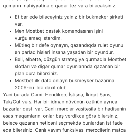
qumarın mahiyyətinə o qədər tez vara biləcəksiniz.
Etibar edə biləcəyiniz yalnız bir bukmeker şirkəti
var.
Mən Mostbet dəstək komandasının işini
vurğulamaq istərdim.
Mütləq bir dəfə oynayın, qazandıqda rulet oyunu
ən parlaq hisləri insana yaşadan bir oyundur.
Bəli, əlbəttə, düzgün strategiya qurmaqla Mostbet
slotları və digər qumar oyunlarında qazanan bir
plan qura bilərsiniz.
Mostbet ilk dəfə onlayn bukmeyker bazarına
2009-cu ildə daxil olub.
Yəni burada Cəmi, Hendikep, İstisna, İkiqat Şans,
Tək/Cüt və s. Hər bir idman növünün özünün ayrıca
bazarlar dəsti var. Canlı mərclər vasitəsilə bir hadisənin
əsas məqamlarını onlar baş verdikcə görə bilərsiniz,
beləcə qazanan nəticəni seçməkdə bunlardan istifadə
edə bilərsiniz. Canlı yayım funksiyası mərcçilərin matça