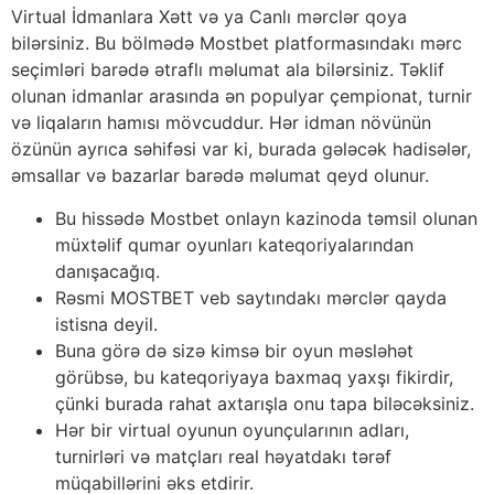
Virtual İdmanlara Xətt və ya Canlı mərclər qoya
bilərsiniz. Bu bölmədə Mostbet platformasındakı mərc
seçimləri barədə ətraflı məlumat ala bilərsiniz. Təklif
olunan idmanlar arasında ən populyar çempionat, turnir
və liqaların hamısı mövcuddur. Hər idman növünün
özünün ayrıca səhifəsi var ki, burada gələcək hadisələr,
əmsallar və bazarlar barədə məlumat qeyd olunur.
Bu hissədə Mostbet onlayn kazinoda təmsil olunan
müxtəlif qumar oyunları kateqoriyalarından
danışacağıq.
Rəsmi MOSTBET veb saytındakı mərclər qayda
istisna deyil.
Buna görə də sizə kimsə bir oyun məsləhət
görübsə, bu kateqoriyaya baxmaq yaxşı fikirdir,
çünki burada rahat axtarışla onu tapa biləcəksiniz.
Hər bir virtual oyunun oyunçularının adları,
turnirləri və matçları real həyatdakı tərəf
müqabillərini əks etdirir.