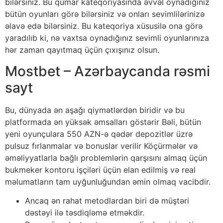
bilərsiniz. Bu qumar kateqoriyasında əvvəl oynadığınız
bütün oyunları görə bilərsiniz və onları sevimlilərinizə
əlavə edə bilərsiniz. Bu kateqoriya xüsusilə ona görə
yaradılıb ki, nə vaxtsa oynadığınız sevimli oyunlarınıza
hər zaman qayıtmaq üçün çıxışınız olsun.
Mostbet – Azərbaycanda rəsmi
sayt
Bu, dünyada ən aşağı qiymətlərdən biridir və bu
platformada ən yüksək əmsalları göstərir Bəli, bütün
yeni oyunçulara 550 AZN-ə qədər depozitlər üzrə
pulsuz fırlanmalar və bonuslar verilir Köçürmələr və
əməliyyatlarla bağlı problemlərin qarşısını almaq üçün
bukmeker kontoru işçiləri üçün elan edilmiş və real
məlumatların tam uyğunluğundan əmin olmaq vacibdir.
Ancaq ən rahat metodlardan biri də müştəri
dəstəyi ilə təsdiqləmə etməkdir.