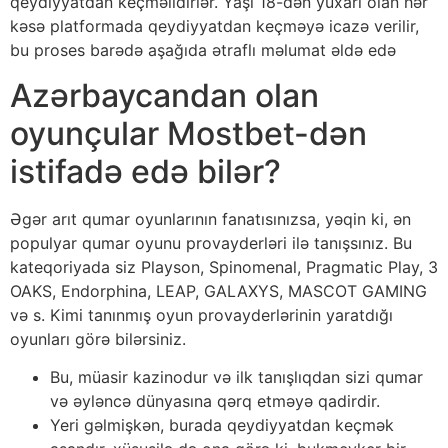
qeydiyyatdan keçməlidirlər. Yaşı 18-dən yuxarı olan hər
kəsə platformada qeydiyyatdan keçməyə icazə verilir,
bu proses barədə aşağıda ətraflı məlumat əldə edə
Azərbaycandan olan
oyunçular Mostbet-dən
istifadə edə bilər?
Əgər arıt qumar oyunlarının fanatısınızsa, yəqin ki, ən
populyar qumar oyunu provayderləri ilə tanışsınız. Bu
kateqoriyada siz Playson, Spinomenal, Pragmatic Play, 3
OAKS, Endorphina, LEAP, GALAXYS, MASCOT GAMING
və s. Kimi tanınmış oyun provayderlərinin yaratdığı
oyunları görə bilərsiniz.
Bu, müasir kazinodur və ilk tanışlıqdan sizi qumar
və əyləncə dünyasına qərq etməyə qadirdir.
Yeri gəlmişkən, burada qeydiyyatdan keçmək