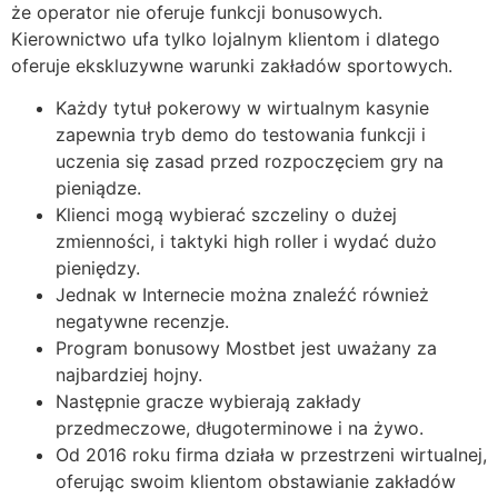
że operator nie oferuje funkcji bonusowych.
Kierownictwo ufa tylko lojalnym klientom i dlatego
oferuje ekskluzywne warunki zakładów sportowych.
Każdy tytuł pokerowy w wirtualnym kasynie
zapewnia tryb demo do testowania funkcji i
uczenia się zasad przed rozpoczęciem gry na
pieniądze.
Klienci mogą wybierać szczeliny o dużej
zmienności, i taktyki high roller i wydać dużo
pieniędzy.
Jednak w Internecie można znaleźć również
negatywne recenzje.
Program bonusowy Mostbet jest uważany za
najbardziej hojny.
Następnie gracze wybierają zakłady
przedmeczowe, długoterminowe i na żywo.
Od 2016 roku firma działa w przestrzeni wirtualnej,
oferując swoim klientom obstawianie zakładów