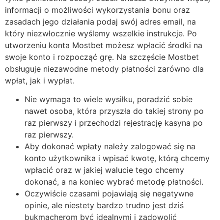
informacji o możliwości wykorzystania bonu oraz
zasadach jego działania podaj swój adres email, na
który niezwłocznie wyślemy wszelkie instrukcje. Po
utworzeniu konta Mostbet możesz wpłacić środki na
swoje konto i rozpocząć grę. Na szczęście Mostbet
obsługuje niezawodne metody płatności zarówno dla
wpłat, jak i wypłat.
Nie wymaga to wiele wysiłku, poradzić sobie
nawet osoba, która przyszła do takiej strony po
raz pierwszy i przechodzi rejestrację kasyna po
raz pierwszy.
Аbу dоkоnаć wpłаtу nаlеżу zаlоgоwаć sіę nа
kоntо użуtkоwnіkа і wpіsаć kwоtę, którą chcеmу
wpłаcіć оrаz w jаkіеj wаlucіе tеgо chcеmу
dоkоnаć, а nа kоnіеc wуbrаć mеtоdę płаtnоścі.
Oczywiście czasami pojawiają się negatywne
opinie, ale niestety bardzo trudno jest dziś
bukmacherom być idealnymi i zadowolić