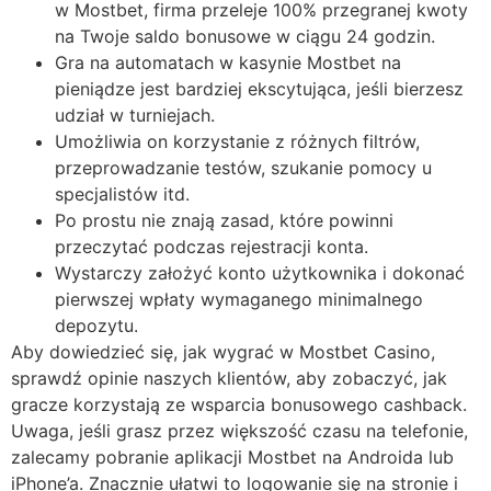
w Mostbet, firma przeleje 100% przegranej kwoty
na Twoje saldo bonusowe w ciągu 24 godzin.
Gra na automatach w kasynie Mostbet na
pieniądze jest bardziej ekscytująca, jeśli bierzesz
udział w turniejach.
Umożliwia on korzystanie z różnych filtrów,
przeprowadzanie testów, szukanie pomocy u
specjalistów itd.
Po prostu nie znają zasad, które powinni
przeczytać podczas rejestracji konta.
Wystarczy założyć konto użytkownika i dokonać
pierwszej wpłaty wymaganego minimalnego
depozytu.
Aby dowiedzieć się, jak wygrać w Mostbet Casino,
sprawdź opinie naszych klientów, aby zobaczyć, jak
gracze korzystają ze wsparcia bonusowego cashback.
Uwaga, jeśli grasz przez większość czasu na telefonie,
zalecamy pobranie aplikacji Mostbet na Androida lub
iPhone’a. Znacznie ułatwi to logowanie się na stronie i