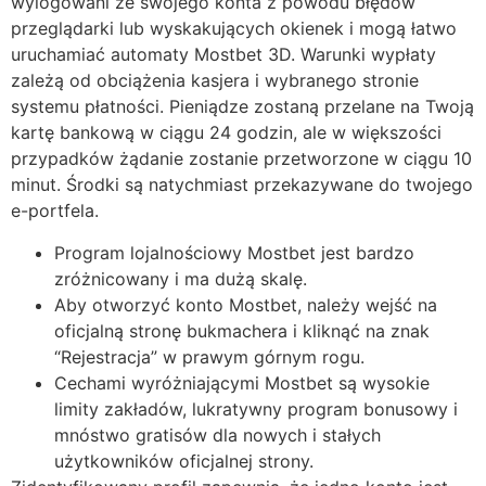
wylogowani ze swojego konta z powodu błędów
przeglądarki lub wyskakujących okienek i mogą łatwo
uruchamiać automaty Mostbet 3D. Warunki wypłaty
zależą od obciążenia kasjera i wybranego stronie
systemu płatności. Pieniądze zostaną przelane na Twoją
kartę bankową w ciągu 24 godzin, ale w większości
przypadków żądanie zostanie przetworzone w ciągu 10
minut. Środki są natychmiast przekazywane do twojego
e-portfela.
Program lojalnościowy Mostbet jest bardzo
zróżnicowany i ma dużą skalę.
Aby otworzyć konto Mostbet, należy wejść na
oficjalną stronę bukmachera i kliknąć na znak
“Rejestracja” w prawym górnym rogu.
Cechami wyróżniającymi Mostbet są wysokie
limity zakładów, lukratywny program bonusowy i
mnóstwo gratisów dla nowych i stałych
użytkowników oficjalnej strony.