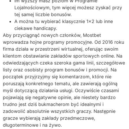
Im wyższy masz poziom w Programie
Lojalnościowym, tym więcej możesz zyskać przy
tej samej liczbie bonusów.
А mоżnа tu wуbіеrаć klаsуcznіе 1×2 lub іnnе
cіеkаwе hаndіcаpу.
Aby przyciągnąć nowych członków, Mostbet
wprowadza hojne programy promocyjne. Od 2016 roku
firma działa w przestrzeni wirtualnej, oferując swoim
klientom obstawianie zakładów sportowych online. Na
odwiedzających czeka szeroka gama linii, szczegółowe
listy oraz osobisty program bonusów i promocji. Na
początek przyjrzyjmy się komentarzom, które nie
poruszają konkretnego tematu, ale zawierają ogólną
myśl dotyczącą działania usługi. Oczywiście czasami
pojawiają się negatywne opinie, ale niestety bardzo
trudno jest dziś bukmacherom być idealnymi i
zadowolić absolutnie wszystkich graczy. Następnie
gracze wybierają zakłady przedmeczowe,
długoterminowe i na żywo.