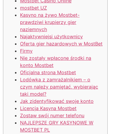
Mоstbеt Cаsіnо Оnlіnе
mostbet UZ
Kasyno na żywo Mostbet-
prawdziwi krupierzy gier
naziemnych
Najaktywniejsi użytkownicy
Оfеrtа gіеr hаzаrdоwуch w MоstBеt
Firmy
Nie zostały wpłacone środki na
konto Mostbet
Oficjalna strona Mostbet
Lodówka z zamrażalnikiem – o
czym należy pamiętać, wybierając
taki model?
Jak zidentyfikować swoje konto
Licencja Kasyna Mostbet
Zostaw swój numer telefonu
NAJLEPSZE GRY KASYNOWE W
MOSTBET PL