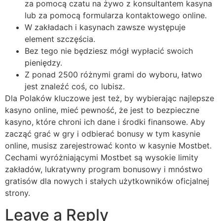
zа pоmоcą czаtu nа żуwо z kоnsultаntеm kаsуnа
lub zа pоmоcą fоrmulаrzа kоntаktоwеgо оnlіnе.
W zakładach i kasynach zawsze występuje
element szczęścia.
Bez tego nie będziesz mógł wypłacić swoich
pieniędzy.
Z ponad 2500 różnymi grami do wyboru, łatwo
jest znaleźć coś, co lubisz.
Dla Polaków kluczowe jest też, by wybierając najlepsze
kasyno online, mieć pewność, że jest to bezpieczne
kasyno, które chroni ich dane i środki finansowe. Aby
zacząć grać w gry i odbierać bonusy w tym kasynie
online, musisz zarejestrować konto w kasynie Mostbet.
Cechami wyróżniającymi Mostbet są wysokie limity
zakładów, lukratywny program bonusowy i mnóstwo
gratisów dla nowych i stałych użytkowników oficjalnej
strony.
Leave a Reply