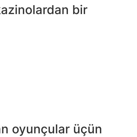
azinolardan bir
an oyunçular üçün