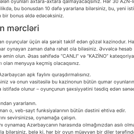
gələn oyunları axtara-axtara qalmayacaqsınız. Hər 30 AZN
likdə, bu bonusdan 10 dəfə yararlana bilərsiniz, bu, yeni is
n bir bonus əldə edəcəksiniz.
n mərcləri
 oyunçular üçün əla şərait təklif edən gözəl kazinodur. 
qumar oynayan zaman daha rahat ola biləsiniz. Əvvəlcə hesab
zə əmin olun. Əsas səhifədə “CANLI” və “KAZİNO” kateqoriyalar
rı olan menyuya keçmiş olacaqsınız.
zərbaycan apk faylını quraşdırmalısınız.
siniz və onun vasitəsilə bu kazinonun bütün qumar oyunların
tifadə olunur – oyunçunun şəxsiyyətini təsdiq edən sənədin 
.
ından yararlanın.
nan o, veb-sayt funksiyalarının bütün dəstini ehtiva edir.
ı sevirsinizsə, oynamağa çalışın.
nı oynamaq Azərbaycanın harasında olmağınızdan asılı olma
bilərsiniz, belə ki, hər bir oyun müəyyən bir diler tərəfi