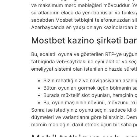
və maksimum mərc məbləğləri mövcuddur. Yeniləm
sürətləndirir, eləcə də yeni bonuslar və funks
səbəbdən Mosbet tətbiqini telefonunuzdan sil
Azərbaycanda ən yaxşı onlayn kazinolardan b
Mostbet kazino şirkəti ba
Bu, ədalətli oyuna və göstərilən RTP-yə uyğu
tətbiqində veb-saytdakı ilə eyni alətlər və s
əməliyyat sistemi olan istənilən cihazda sürət
Sizin rahatlığınız və naviqasiyanın asanl
Bütün oyunları görmək üçün bölmənin sa
Burada müxtəlif slot oyunları, həmçinin 
Bu, oyun maşınının növünü, mövzunu, xüsu
Sonra isə istədiyiniz oyunu seçin, sadəcə kl
düymələri və variantlarını görə bilərsiniz. Dem
mərcin məbləğini daxil etmək üçün bir sahə p