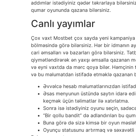
addımlar istədiyiniz qədər təkrarlaya bilərsin
qumar oyununda qazana bilərsiniz.
Canlı yayımlar
Çox vaxt Mostbet çox sayda yeni kampaniya və 
bölməsində görə bilərsiniz. Hər bir idmanın ayr
cari əmsalları və bazarları görə bilərsiniz. T
qiymətləndirərək ən yaxşı əmsalla qazanan mərc
və eyni vaxtda da mərc qoya bilər. Həmçinin 
və bu məlumatdan istifadə etməklə qazanan b
Əvvəlcə hesab məlumatlarınızdan istifadə
Əsas menyunun üstündə saytın idarə edil
keçmək üçün təlimatlar ilə xatırlatma.
Sonra isə istədiyiniz oyunu seçin, sadəcə
“Bir qollu bandit” də adlandırılan bu qu
Buna görə də sizə kimsə bir oyun məsləhə
Oyunçu statusunu artırmaq və səxavətli h