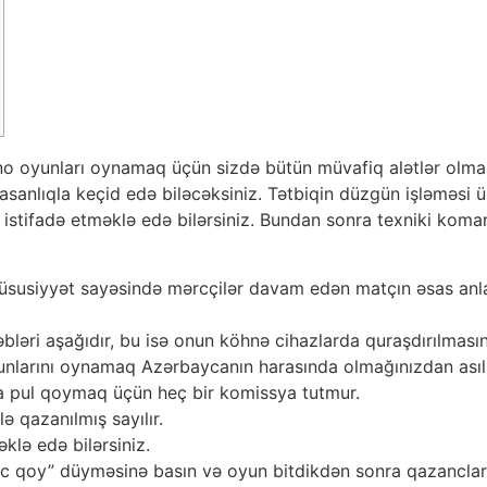
no oyunları oynamaq üçün sizdə bütün müvafiq alətlər olmal
asanlıqla keçid edə biləcəksiniz. Tətbiqin düzgün işləməsi
 istifadə etməklə edə bilərsiniz. Bundan sonra texniki koma
susiyyət sayəsində mərcçilər davam edən matçın əsas anları
bləri aşağıdır, bu isə onun köhnə cihazlarda quraşdırılması
unlarını oynamaq Azərbaycanın harasında olmağınızdan asılı
 pul qoymaq üçün heç bir komissya tutmur.
 qazanılmış sayılır.
klə edə bilərsiniz.
 qoy” düyməsinə basın və oyun bitdikdən sonra qazancların