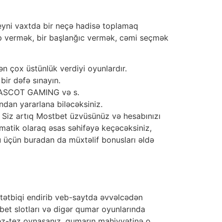
eyni vaxtda bir neçə hadisə toplamaq
kap vermək, bir başlanğıc vermək, cəmi seçmək
n çox üstünlük verdiyi oyunlardır.
ir dəfə sınayın.
 MASCOT GAMING və s.
ından yararlana biləcəksiniz.
. Siz artıq Mostbet üzvüsünüz və hesabınızı
tomatik olaraq əsas səhifəyə keçəcəksiniz,
ğu üçün buradan da müxtəlif bonusları əldə
 tətbiqi endirib veb-saytda əvvəlcədən
tbet slotları və digər qumar oyunlarında
tez-tez oynasanız, qumarın mahiyyətinə o