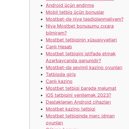
Android üçün endirmə
Mobil tətbiq üçün bonuslar
Mostbet-də niyə təsdiqlənməliyəm?
Niyə Mostbet bonusumu çıxara
bilmirəm?
Mostbet tətbiqinin xüsusiyyətləri
Canlı Hesab
Mostbet tətbiqini istifadə etmək
Azərbaycanda qanunidir?
Mostbet-də sevimli kazino oyunları
Tətbiqdə giriş
Canlı kazino
Mostbet tətbiqi barədə məlumat
iOS tətbiqini yeniləmək 2023?
Dəstəklənən Android cihazları
Mostbet kazino tətbiqi
Mostbet tətbiqində mərc idman
oyunları