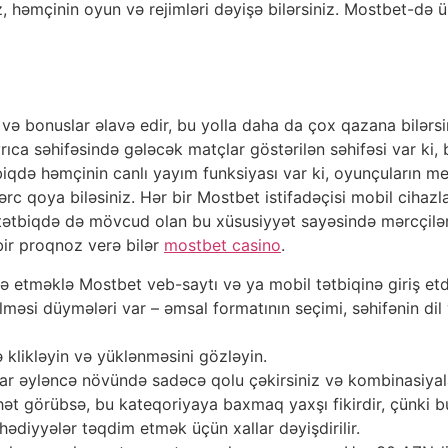
iz, həmçinin oyun və rejimləri dəyişə bilərsiniz. Mostbet-də 
bonuslar əlavə edir, bu yolla daha da çox qazana bilərsini
ıca səhifəsində gələcək matçlar göstərilən səhifəsi var ki, b
ətbiqdə həmçinin canlı yayım funksiyası var ki, oyunçuların m
 qoya biləsiniz. Hər bir Mostbet istifadəçisi mobil cihazlar
tətbiqdə də mövcud olan bu xüsusiyyət sayəsində mərcçilər 
ir proqnoz verə bilər
mostbet casino
.
 etməklə Mostbet veb-saytı və ya mobil tətbiqinə giriş etd
məsi düymələri var – əmsal formatının seçimi, səhifənin dil
 klikləyin və yüklənməsini gözləyin.
mar əyləncə növündə sadəcə qolu çəkirsiniz və kombinasiyalar
t görübsə, bu kateqoriyaya baxmaq yaxşı fikirdir, çünki bu
ədiyyələr təqdim etmək üçün xallar dəyişdirilir.