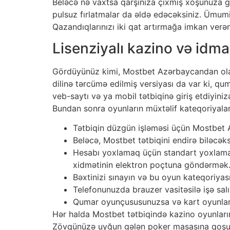
Beləcə nə vaxtsa qarşınıza çıxmış xoşunuza 
pulsuz fırlatmalar da əldə edəcəksiniz. Ümumi
Qazandıqlarınızı iki qat artırmağa imkan verə
Lisenziyalı kazino və idma
Gördüyünüz kimi, Mostbet Azərbaycandan olan
dilinə tərcümə edilmiş versiyası da var ki, 
veb-saytı və ya mobil tətbiqinə giriş etdiyini
Bundan sonra oyunların müxtəlif kateqoriyala
Tətbiqin düzgün işləməsi üçün Mostbet A
Beləcə, Mostbet tətbiqini endirə biləcək
Hesabı yoxlamaq üçün standart yoxlama is
xidmətinin elektron poçtuna göndərmək
Bəxtinizi sınayın və bu oyun kateqoriyas
Telefonunuzda brauzer vasitəsilə işə salı
Qumar oyunçususunuzsa və kart oyunların
Hər halda Mostbet tətbiqində kazino oyunları
Zövqünüzə uyğun gələn poker masasına qoşula 