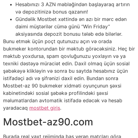
Hesabınızı 3 AZN məbləğindən başlayaraq artırın
və depozitinizə bonus qazanın!
Gündəlik Mostbet xəttində ən azı bir mərc edən
daimi müştərilər cümə günü “Win ​​​​Friday”
aksiyasında depozit bonusu tələb edə bilərlər.
Bunu etmək üçün poçt qutunuzu açın və orada
bukmeker kontorundan bir məktub görəcəksiniz. Heç bir
məktub yoxdursa, spam qovluğunuzu yoxlayın və ya
texniki dəstəyə müraciət edin. Daxil olmaq üçün sosial
şəbəkəyə klikləyin və sonra bu saytda hesabınız üçün
istifadəçi adı və şifrənizi daxil edin. Bundan sonra
Mostbet-az 90 bukmeker xidməti oyunçunun şəxsi
kabinetindəki sosial şəbəkə profilindəki şəxsi
məlumatlardan avtomatik istifadə edəcək və hesab
yaradacaq
mostbet giriş
.
Mostbet-az90.com
Burada real vaxt rejimində baş verən matçları görə