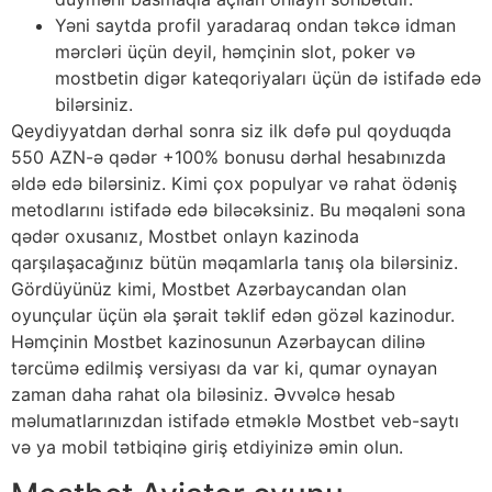
Yəni saytda profil yaradaraq ondan təkcə idman
mərcləri üçün deyil, həmçinin slot, poker və
mostbetin digər kateqoriyaları üçün də istifadə edə
bilərsiniz.
Qeydiyyatdan dərhal sonra siz ilk dəfə pul qoyduqda
550 AZN-ə qədər +100% bonusu dərhal hesabınızda
əldə edə bilərsiniz. Kimi çox populyar və rahat ödəniş
metodlarını istifadə edə biləcəksiniz. Bu məqaləni sona
qədər oxusanız, Mostbet onlayn kazinoda
qarşılaşacağınız bütün məqamlarla tanış ola bilərsiniz.
Gördüyünüz kimi, Mostbet Azərbaycandan olan
oyunçular üçün əla şərait təklif edən gözəl kazinodur.
Həmçinin Mostbet kazinosunun Azərbaycan dilinə
tərcümə edilmiş versiyası da var ki, qumar oynayan
zaman daha rahat ola biləsiniz. Əvvəlcə hesab
məlumatlarınızdan istifadə etməklə Mostbet veb-saytı
və ya mobil tətbiqinə giriş etdiyinizə əmin olun.