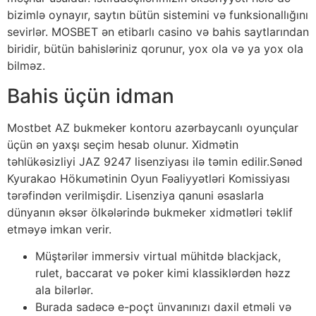
bizimlə oynayır, saytın bütün sistemini və funksionallığını
sevirlər. MOSBET ən etibarlı casino və bahis saytlarından
biridir, bütün bahisləriniz qorunur, yox ola və ya yox ola
bilməz.
Bahis üçün idman
Mostbet AZ bukmeker kontoru azərbaycanlı oyunçular
üçün ən yaxşı seçim hesab olunur. Xidmətin
təhlükəsizliyi JAZ 9247 lisenziyası ilə təmin edilir.Sənəd
Kyurakao Hökumətinin Oyun Fəaliyyətləri Komissiyası
tərəfindən verilmişdir. Lisenziya qanuni əsaslarla
dünyanın əksər ölkələrində bukmeker xidmətləri təklif
etməyə imkan verir.
Müştərilər immersiv virtual mühitdə blackjack,
rulet, baccarat və poker kimi klassiklərdən həzz
ala bilərlər.
Burada sadəcə e-poçt ünvanınızı daxil etməli və