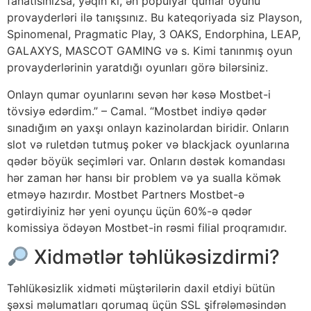
fanatısınızsa, yəqin ki, ən populyar qumar oyunu
provayderləri ilə tanışsınız. Bu kateqoriyada siz Playson,
Spinomenal, Pragmatic Play, 3 OAKS, Endorphina, LEAP,
GALAXYS, MASCOT GAMING və s. Kimi tanınmış oyun
provayderlərinin yaratdığı oyunları görə bilərsiniz.
Onlayn qumar oyunlarını sevən hər kəsə Mostbet-i
tövsiyə edərdim.” – Camal. “Mostbet indiyə qədər
sınadığım ən yaxşı onlayn kazinolardan biridir. Onların
slot və ruletdən tutmuş poker və blackjack oyunlarına
qədər böyük seçimləri var. Onların dəstək komandası
hər zaman hər hansı bir problem və ya sualla kömək
etməyə hazırdır. Mostbet Partners Mostbet-ə
gətirdiyiniz hər yeni oyunçu üçün 60%-ə qədər
komissiya ödəyən Mostbet-in rəsmi filial proqramıdır.
Xidmətlər təhlükəsizdirmi?
Təhlükəsizlik xidməti müştərilərin daxil etdiyi bütün
şəxsi məlumatları qorumaq üçün SSL şifrələməsindən