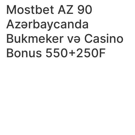
Mostbet AZ 90
Azərbaycanda
Bukmeker və Casino
Bonus 550+250F