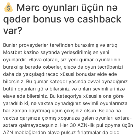
Mərc oyunları üçün nə
qədər bonus və cashback
var?
Bunlar provayderlər tərəfindən buraxılmış və artıq
Mostbet kazino saytında yerləşdirilmiş ən yeni
oyunlardır. Əlavə olaraq, siz yeni qumar oyunlarının
buraxılışı barədə xəbərlər, eləcə də oyun təcrübənizi
daha da yaxşılaşdıracaq xüsusi bonuslar əldə edə
bilərsiniz. Bu qumar kateqoriyasında əvvəl oynadığınız
bütün oyunları görə bilərsiniz və onları sevimlilərinizə
əlavə edə bilərsiniz. Bu kateqoriya xüsusilə ona görə
yaradılıb ki, nə vaxtsa oynadığınız sevimli oyunlarınıza
hər zaman qayıtmaq üçün çıxışınız olsun. Beləcə nə
vaxtsa qarşınıza çıxmış xoşunuza gələn oyunları axtara-
axtara qalmayacaqsınız. Hər 30 AZN-lik pul qoyma üçün
AZN məbləğlərdən əlavə pulsuz fırlatmalar da əldə