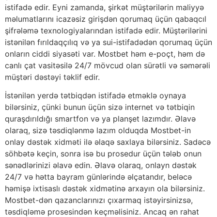
istifadə edir. Eyni zamanda, şirkət müştərilərin maliyyə
məlumatlarını icazəsiz girişdən qorumaq üçün qabaqcıl
şifrələmə texnologiyalarından istifadə edir. Müştərilərini
istənilən fırıldaqçılıq və ya sui-istifadədən qorumaq üçün
onların ciddi siyasəti var. Mostbet həm e-poçt, həm də
canlı çat vasitəsilə 24/7 mövcud olan sürətli və səmərəli
müştəri dəstəyi təklif edir.
İstənilən yerdə tətbiqdən istifadə etməklə oynaya
bilərsiniz, çünki bunun üçün sizə internet və tətbiqin
quraşdırıldığı smartfon və ya planşet lazımdır. Əlavə
olaraq, sizə təsdiqlənmə lazım olduqda Mostbet-in
onlay dəstək xidməti ilə əlaqə saxlaya bilərsiniz. Sadəcə
söhbətə keçin, sonra isə bu prosedur üçün tələb onun
sənədlərinizi əlavə edin. Əlavə olaraq, onlayn dəstək
24/7 və hətta bayram günlərində əlçatandır, beləcə
həmişə ixtisaslı dəstək xidmətinə arxayın ola bilərsiniz.
Mostbet-dən qazanclarınızı çıxarmaq istəyirsinizsə,
təsdiqləmə prosesindən keçməlisiniz. Ancaq ən rahat