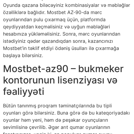
Oyunda qazana biləcəyiniz kombinasiyalar və məbləğlər
özəlliklərə bağlıdır. Mostbet AZ-90-da mərc
oyunlarından pulu çıxarmaq üçün, platformda
qeydiyyatdan keçməlisiniz və uyğun məbləğləri
hesabınıza yükləməlisiniz. Sonra, mərc oyunlarından
istədiyiniz qədər qazandıqdan sonra, kazancınızı
Mostbet’in təklif etdiyi ödəniş üsulları ilə çıxarmağa
başlaya bilərsiniz.
Mostbet-az90 – bukmeker
kontorunun lisenziyası və
fəaliyyəti
Bütün tanınmış proqram təminatçılarında bu tipli
oyunları görə bilərsiniz. Buna görə də bu kateqoriyadakı
oyunlar həm yeni, həm də peşəkar oyunçuların
sevimlisinə çevrilib. Əgər arıt qumar oyunlarının