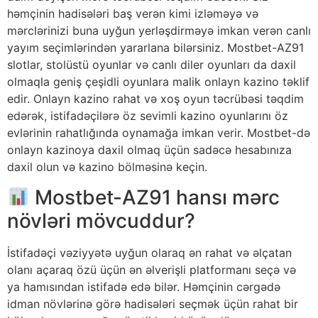
həmçinin hadisələri baş verən kimi izləməyə və
mərclərinizi buna uyğun yerləşdirməyə imkan verən canlı
yayım seçimlərindən yararlana bilərsiniz. Mostbet-AZ91
slotlar, stolüstü oyunlar və canlı diler oyunları da daxil
olmaqla geniş çeşidli oyunlara malik onlayn kazino təklif
edir. Onlayn kazino rahat və xoş oyun təcrübəsi təqdim
edərək, istifadəçilərə öz sevimli kazino oyunlarını öz
evlərinin rahatlığında oynamağa imkan verir. Mostbet-də
onlayn kazinoya daxil olmaq üçün sadəcə hesabınıza
daxil olun və kazino bölməsinə keçin.
Mostbet-AZ91 hansı mərc
növləri mövcuddur?
İstifadəçi vəziyyətə uyğun olaraq ən rahat və əlçatan
olanı açaraq özü üçün ən əlverişli platformanı seçə və
ya hamısından istifadə edə bilər. Həmçinin cərgədə
idman növlərinə görə hadisələri seçmək üçün rahat bir