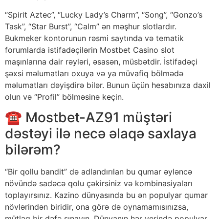
“Spirit Aztec”, “Lucky Lady’s Charm”, “Song”, “Gonzo’s
Task”, “Star Burst”, “Calm” ən məşhur slotlardır.
Bukmeker kontorunun rəsmi saytında və tematik
forumlarda istifadəçilərin Mostbet Casino slot
maşınlarına dair rəyləri, əsasən, müsbətdir. İstifadəçi
şəxsi məlumatları oxuya və ya müvafiq bölmədə
məlumatları dəyişdirə bilər. Bunun üçün hesabınıza daxil
olun və “Profil” bölməsinə keçin.
☎ Mostbet-AZ91 müştəri
dəstəyi ilə necə əlaqə saxlaya
bilərəm?
“Bir qollu bandit” də adlandırılan bu qumar əyləncə
növündə sadəcə qolu çəkirsiniz və kombinasiyaları
toplayırsınız. Kazino dünyasında bu ən populyar qumar
növlərindən biridir, ona görə də oynamamısınızsa,
mütləq bir dəfə sınayın. Dünyanın hər yerində populyar