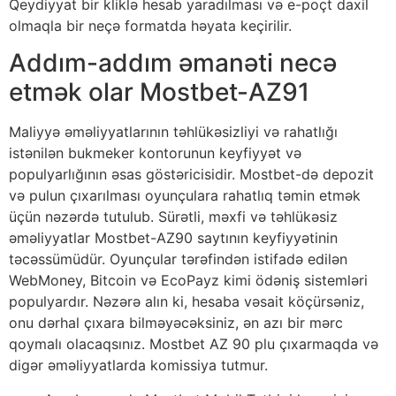
Qeydiyyat bir kliklə hesab yaradılması və e-poçt daxil
olmaqla bir neçə formatda həyata keçirilir.
Addım-addım əmanəti necə
etmək olar Mostbet-AZ91
Maliyyə əməliyyatlarının təhlükəsizliyi və rahatlığı
istənilən bukmeker kontorunun keyfiyyət və
populyarlığının əsas göstəricisidir. Mostbet-də depozit
və pulun çıxarılması oyunçulara rahatlıq təmin etmək
üçün nəzərdə tutulub. Sürətli, məxfi və təhlükəsiz
əməliyyatlar Mostbet-AZ90 saytının keyfiyyətinin
təcəssümüdür. Oyunçular tərəfindən istifadə edilən
WebMoney, Bitcoin və EcoPayz kimi ödəniş sistemləri
populyardır. Nəzərə alın ki, hesaba vəsait köçürsəniz,
onu dərhal çıxara bilməyəcəksiniz, ən azı bir mərc
qoymalı olacaqsınız. Mostbet AZ 90 plu çıxarmaqda və
digər əməliyyatlarda komissiya tutmur.