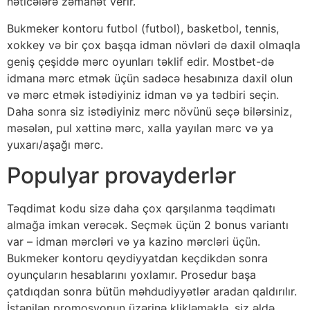
nəticələrə zəmanət verir.
Bukmeker kontoru futbol (futbol), basketbol, tennis,
xokkey və bir çox başqa idman növləri də daxil olmaqla
geniş çeşiddə mərc oyunları təklif edir. Mostbet-də
idmana mərc etmək üçün sadəcə hesabınıza daxil olun
və mərc etmək istədiyiniz idman və ya tədbiri seçin.
Daha sonra siz istədiyiniz mərc növünü seçə bilərsiniz,
məsələn, pul xəttinə mərc, xalla yayılan mərc və ya
yuxarı/aşağı mərc.
Populyar provayderlər
Təqdimat kodu sizə daha çox qarşılanma təqdimatı
almağa imkan verəcək. Seçmək üçün 2 bonus variantı
var – idman mərcləri və ya kazino mərcləri üçün.
Bukmeker kontoru qeydiyyatdan keçdikdən sonra
oyunçuların hesablarını yoxlamır. Prosedur başa
çatdıqdan sonra bütün məhdudiyyətlər aradan qaldırılır.
İstənilən promosyonun üzərinə klikləməklə, siz əldə