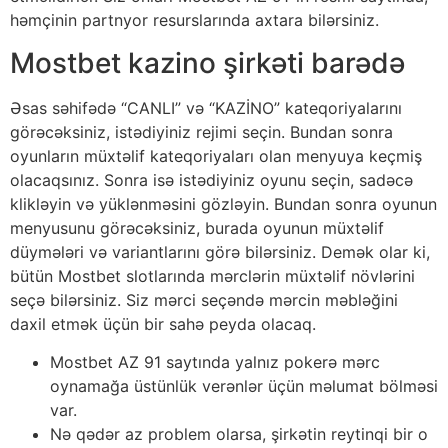
həmçinin partnyor resurslarında axtara bilərsiniz.
Mostbet kazino şirkəti barədə
Əsas səhifədə “CANLI” və “KAZİNO” kateqoriyalarını
görəcəksiniz, istədiyiniz rejimi seçin. Bundan sonra
oyunların müxtəlif kateqoriyaları olan menyuya keçmiş
olacaqsınız. Sonra isə istədiyiniz oyunu seçin, sadəcə
klikləyin və yüklənməsini gözləyin. Bundan sonra oyunun
menyusunu görəcəksiniz, burada oyunun müxtəlif
düymələri və variantlarını görə bilərsiniz. Demək olar ki,
bütün Mostbet slotlarında mərclərin müxtəlif növlərini
seçə bilərsiniz. Siz mərci seçəndə mərcin məbləğini
daxil etmək üçün bir sahə peyda olacaq.
Mostbet AZ 91 saytında yalnız pokerə mərc
oynamağa üstünlük verənlər üçün məlumat bölməsi
var.
Nə qədər az problem olarsa, şirkətin reytinqi bir o