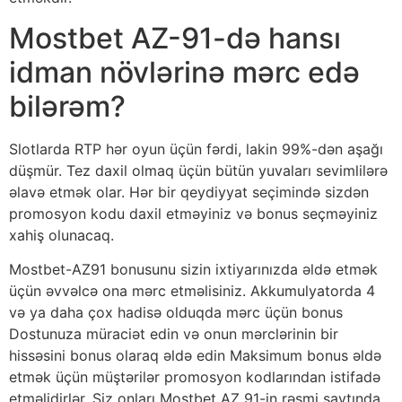
Mostbet AZ-91-də hansı
idman növlərinə mərc edə
bilərəm?
Slotlarda RTP hər oyun üçün fərdi, lakin 99%-dən aşağı
düşmür. Tez daxil olmaq üçün bütün yuvaları sevimlilərə
əlavə etmək olar. Hər bir qeydiyyat seçimində sizdən
promosyon kodu daxil etməyiniz və bonus seçməyiniz
xahiş olunacaq.
Mostbet-AZ91 bonusunu sizin ixtiyarınızda əldə etmək
üçün əvvəlcə ona mərc etməlisiniz. Akkumulyatorda 4
və ya daha çox hadisə olduqda mərc üçün bonus
Dostunuza müraciət edin və onun mərclərinin bir
hissəsini bonus olaraq əldə edin Maksimum bonus əldə
etmək üçün müştərilər promosyon kodlarından istifadə
etməlidirlər. Siz onları Mostbet AZ 91-in rəsmi saytında,