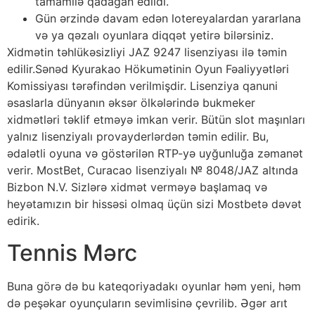
tamamilə qadağan edildi.
Gün ərzində davam edən lotereyalardan yararlana
və ya qəzalı oyunlara diqqət yetirə bilərsiniz.
Xidmətin təhlükəsizliyi JAZ 9247 lisenziyası ilə təmin
edilir.Sənəd Kyurakao Hökumətinin Oyun Fəaliyyətləri
Komissiyası tərəfindən verilmişdir. Lisenziya qanuni
əsaslarla dünyanın əksər ölkələrində bukmeker
xidmətləri təklif etməyə imkan verir. Bütün slot maşınları
yalnız lisenziyalı provayderlərdən təmin edilir. Bu,
ədalətli oyuna və göstərilən RTP-yə uyğunluğa zəmanət
verir. MostBet, Curacao lisenziyalı № 8048/JAZ altında
Bizbon N.V. Sizlərə xidmət verməyə başlamaq və
heyətamızın bir hissəsi olmaq üçün sizi Mostbetə dəvət
edirik.
Tennis Mərc
Buna görə də bu kateqoriyadakı oyunlar həm yeni, həm
də peşəkar oyunçuların sevimlisinə çevrilib. Əgər arıt