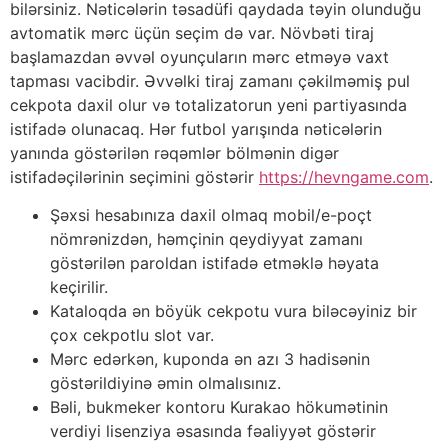
bilərsiniz. Nəticələrin təsadüfi qaydada təyin olunduğu
avtomatik mərc üçün seçim də var. Növbəti tiraj
başlamazdan əvvəl oyunçuların mərc etməyə vaxt
tapması vacibdir. Əvvəlki tiraj zamanı çəkilməmiş pul
cekpota daxil olur və totalizatorun yeni partiyasında
istifadə olunacaq. Hər futbol yarışında nəticələrin
yanında göstərilən rəqəmlər bölmənin digər
istifadəçilərinin seçimini göstərir
https://hevngame.com
.
Şəxsi hesabınıza daxil olmaq mobil/e-poçt
nömrənizdən, həmçinin qeydiyyat zamanı
göstərilən paroldan istifadə etməklə həyata
keçirilir.
Kataloqda ən böyük cekpotu vura biləcəyiniz bir
çox cekpotlu slot var.
Mərc edərkən, kuponda ən azı 3 hadisənin
göstərildiyinə əmin olmalısınız.
Bəli, bukmeker kontoru Kurakao hökumətinin
verdiyi lisenziya əsasında fəaliyyət göstərir