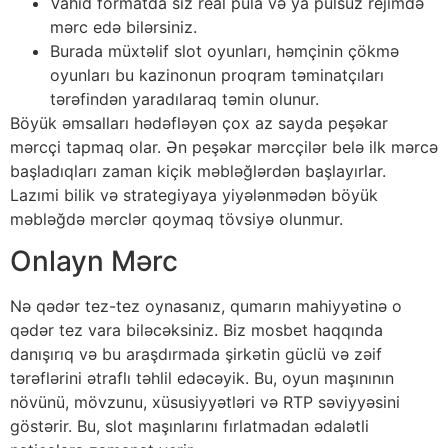
Vahid formatda siz real pula və ya pulsuz rejimdə
mərc edə bilərsiniz.
Burada müxtəlif slot oyunları, həmçinin çökmə
oyunları bu kazinonun proqram təminatçıları
tərəfindən yaradılaraq təmin olunur.
Böyük əmsalları hədəfləyən çox az sayda peşəkar
mərcçi tapmaq olar. Ən peşəkar mərcçilər belə ilk mərcə
başladıqları zaman kiçik məbləğlərdən başlayırlar.
Lazımi bilik və strategiyaya yiyələnmədən böyük
məbləğdə mərclər qoymaq tövsiyə olunmur.
Onlayn Mərc
Nə qədər tez-tez oynasanız, qumarın mahiyyətinə o
qədər tez vara biləcəksiniz. Biz mosbet haqqında
danışırıq və bu araşdırmada şirkətin güclü və zəif
tərəflərini ətraflı təhlil edəcəyik. Bu, oyun maşınının
növünü, mövzunu, xüsusiyyətləri və RTP səviyyəsini
göstərir. Bu, slot maşınlarını fırlatmadan ədalətli