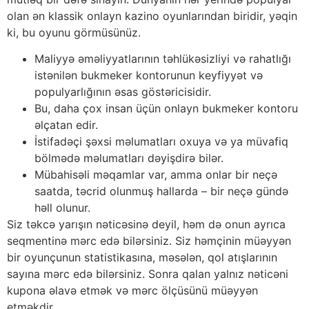
olan ən klassik onlayn kazino oyunlarından biridir, yəqin
ki, bu oyunu görmüsünüz.
Maliyyə əməliyyatlarının təhlükəsizliyi və rahatlığı
istənilən bukmeker kontorunun keyfiyyət və
populyarlığının əsas göstəricisidir.
Bu, daha çox insan üçün onlayn bukmeker kontoru
əlçatan edir.
İstifadəçi şəxsi məlumatları oxuya və ya müvafiq
bölmədə məlumatları dəyişdirə bilər.
Mübahisəli məqamlar var, amma onlar bir neçə
saatda, təcrid olunmuş hallarda – bir neçə gündə
həll olunur.
Siz təkcə yarışın nəticəsinə deyil, həm də onun ayrıca
seqmentinə mərc edə bilərsiniz. Siz həmçinin müəyyən
bir oyunçunun statistikasına, məsələn, qol atışlarının
sayına mərc edə bilərsiniz. Sonra qalan yalnız nəticəni
kupona əlavə etmək və mərc ölçüsünü müəyyən
etməkdir.