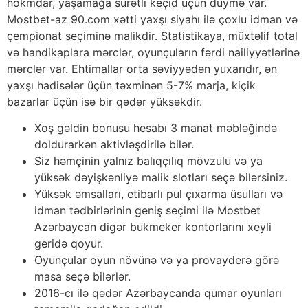
hökmdar, yaşamağa sürətli keçid üçün düymə var.
Mostbet-az 90.com xətti yaxşı siyahı ilə çoxlu idman və
çempionat seçiminə malikdir. Statistikaya, müxtəlif total
və handikaplara mərclər, oyunçuların fərdi nailiyyətlərinə
mərclər var. Ehtimallar orta səviyyədən yuxarıdır, ən
yaxşı hadisələr üçün təxminən 5-7% marja, kiçik
bazarlar üçün isə bir qədər yüksəkdir.
Xoş gəldin bonusu hesabı 3 manat məbləğində
doldurarkən aktivləşdirilə bilər.
Siz həmçinin yalnız balıqçılıq mövzulu və ya
yüksək dəyişkənliyə malik slotları seçə bilərsiniz.
Yüksək əmsalları, etibarlı pul çıxarma üsulları və
idman tədbirlərinin geniş seçimi ilə Mostbet
Azərbaycan digər bukmeker kontorlarını xeyli
geridə qoyur.
Oyunçular oyun növünə və ya provayderə görə
masa seçə bilərlər.
2016-cı ilə qədər Azərbaycanda qumar oyunları