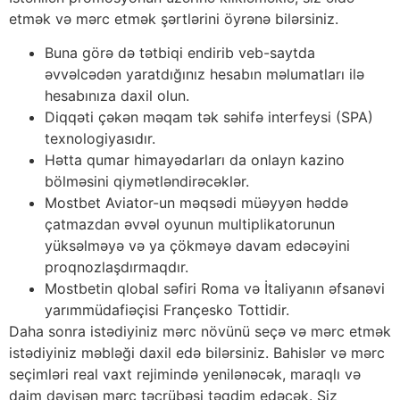
etmək və mərc etmək şərtlərini öyrənə bilərsiniz.
Buna görə də tətbiqi endirib veb-saytda
əvvəlcədən yaratdığınız hesabın məlumatları ilə
hesabınıza daxil olun.
Diqqəti çəkən məqam tək səhifə interfeysi (SPA)
texnologiyasıdır.
Hətta qumar himayədarları da onlayn kazino
bölməsini qiymətləndirəcəklər.
Mostbet Aviator-un məqsədi müəyyən həddə
çatmazdan əvvəl oyunun multiplikatorunun
yüksəlməyə və ya çökməyə davam edəcəyini
proqnozlaşdırmaqdır.
Mostbetin qlobal səfiri Roma və İtaliyanın əfsanəvi
yarımmüdafiəçisi Françesko Tottidir.
Daha sonra istədiyiniz mərc növünü seçə və mərc etmək
istədiyiniz məbləği daxil edə bilərsiniz. Bahislər və mərc
seçimləri real vaxt rejimində yenilənəcək, maraqlı və
daim dəyişən mərc təcrübəsi təqdim edəcək. Siz