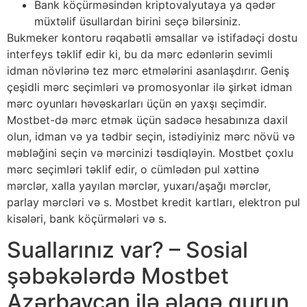
Bank köçürməsindən kriptovalyutaya ya qədər
müxtəlif üsullardan birini seçə bilərsiniz.
Bukmeker kontoru rəqabətli əmsallar və istifadəçi dostu
interfeys təklif edir ki, bu da mərc edənlərin sevimli
idman növlərinə tez mərc etmələrini asanlaşdırır. Geniş
çeşidli mərc seçimləri və promosyonlar ilə şirkət idman
mərc oyunları həvəskarları üçün ən yaxşı seçimdir.
Mostbet-də mərc etmək üçün sadəcə hesabınıza daxil
olun, idman və ya tədbir seçin, istədiyiniz mərc növü və
məbləğini seçin və mərcinizi təsdiqləyin. Mostbet çoxlu
mərc seçimləri təklif edir, o cümlədən pul xəttinə
mərclər, xalla yayılan mərclər, yuxarı/aşağı mərclər,
parlay mərcləri və s. Mostbet kredit kartları, elektron pul
kisələri, bank köçürmələri və s.
Suallarınız var? – Sosial
şəbəkələrdə Mostbet
Azərbaycan ilə əlaqə qurun