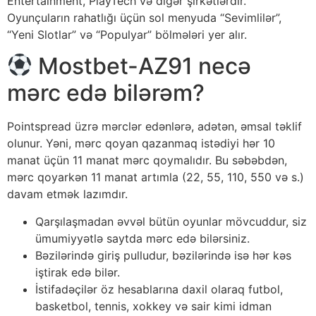
Entertainment, PlayTech və digər şirkətlərdir.
Oyunçuların rahatlığı üçün sol menyuda “Sevimlilər”,
“Yeni Slotlar” və “Populyar” bölmələri yer alır.
Mostbet-AZ91 necə
mərc edə bilərəm?
Pointspread üzrə mərclər edənlərə, adətən, əmsal təklif
olunur. Yəni, mərc qoyan qazanmaq istədiyi hər 10
manat üçün 11 manat mərc qoymalıdır. Bu səbəbdən,
mərc qoyarkən 11 manat artımla (22, 55, 110, 550 və s.)
davam etmək lazımdır.
Qarşılaşmadan əvvəl bütün oyunlar mövcuddur, siz
ümumiyyətlə saytda mərc edə bilərsiniz.
Bəzilərində giriş pulludur, bəzilərində isə hər kəs
iştirak edə bilər.
İstifadəçilər öz hesablarına daxil olaraq futbol,
basketbol, tennis, xokkey və sair kimi idman