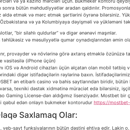
rcləri və ya kazino mərcləri üçün. Bukmeker kontoru qeyd
 sonra bütün məhdudiyyətlər aradan qaldırılır. Promosyonlar
z əldə etmək və mərc etmək şərtlərini öyrənə bilərsiniz. Yü
Özbəkistana və ya Kolumbiyaya dəyişməli və yükləməni təkr
otlar, “bir silahlı quldurlar” və digər ənənəvi maşınlar.
təhlükəsiz və məsuliyyətlə qumar oynadıqlarından əmin ola
janr, provayder və növlərinə görə axtarış etməklə özünüzə t
e vasitəsilə (iPhone üçün)
ı iOS və Android cihazları üçün əlçatan olan mobil tətbiq va
indəki digər istifadəçilərin rəylərinə baxın. İstifadəçilərimi
OSBET ən etibarlı casino və bahis saytlarından biridir, bütün
varsa, texniki dəstək xidmətinə müraciət edə bilərsiniz, işçi
cao Gaming License-dən aldığımız lisenziyadır. Mostbet bir
ini qəbul edən onlayn bukmeker kontorudur
https://mostbet
Əlaqə Saxlamaq Olar:
, veb-sayt funksiyalarının bütün dəstini ehtiva edir. Lakin