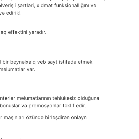
lverişli şərtləri, xidmət funksionallığını və
ə edirik!
aq effektini yaradır.
l bir beynəlxalq veb sayt istifadə etmək
 məlumatlar var.
unterlər məlumatlarının təhlükəsiz olduğuna
bonuslar və promosyonlar təklif edir.
ər maşınları özündə birləşdirən onlayn