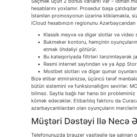
Seçmək üçün 2 bonus variantı var – idman mə
hesablarını yoxlamır. Prosedur başa çatdıqdan
İstənilən promosyonun üzərinə klikləməklə, si
iCloud hesabınızın regionunu Azərbaycandan 
Klassik meyvə və digər slotlar və video sl
Bukmeker kontoru, həmçinin oyunçuların 
etmək öhdəliyi götürür.
Bu kateqoriyada filtrləri tənzimləyərək 
Rəsmi internet saytından və ya App Stor
Mostbet slotları və digər qumar oyunların
Bizə etibar etmirsinizsə, üçüncü tərəf mənbələr
bütün sistemini və funksionallığını sevirlər. M
bilməz. Saytla bağlı hər hansı bir probleminiz 
kömək edəcəklər. Etibarlılıq faktoru da Cura
azərbaycanlılardan olan oyunçuların mərclər
Müştəri Dəstəyi Ilə Necə 
Telefonunuzda brauzer vasitəsilə işə salınan o