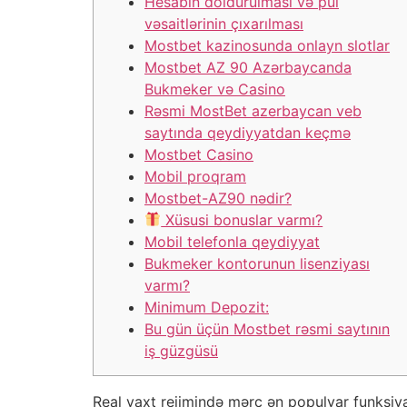
Hesabın doldurulması və pul
vəsaitlərinin çıxarılması
Mostbet kazinosunda onlayn slotlar
Mostbet AZ 90 Azərbaycanda
Bukmeker və Casino
Rəsmi MostBet azerbaycan veb
saytında qeydiyyatdan keçmə
Mostbet Casino
Mobil proqram
Mostbet-AZ90 nədir?
Xüsusi bonuslar varmı?
Mobil telefonla qeydiyyat
Bukmeker kontorunun lisenziyası
varmı?
Minimum Depozit:
Bu gün üçün Mostbet rəsmi saytının
iş güzgüsü
Real vaxt rejimində mərc ən populyar funksiya