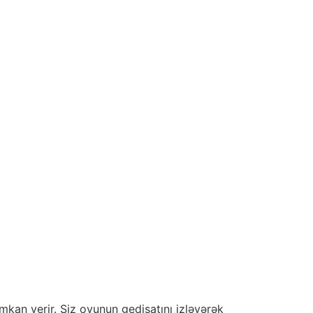
kan verir. Siz oyunun gedişatını izləyərək