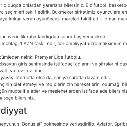
 olduqda onlardan yararlana bilərsiniz. Biz futbol, ​​basket
c seçimləri təklif edirik. Bukmeker şirkətimiz oyunçulara ə
ə imkan verən oyunöncəsi mərcləri təklif edir. İdman mərc
qanunvericilik rahatlandıqdan sonra baş verəcəkdir.
əbləği 1 AZN təşkil edir, hər əməliyyat üzrə maksimum məb
 cümlədən nəinki Premyer Liqa futbolu.
aytın giriş səhifəsində istifadəçi adlarını və şifrələrini dax
ətli və tez-tez olur.
yavaş İnternetlə olsa da, saniyə sürətlə davam edir.
əmçinin blef etməyi və rəqiblərinizin hərəkətlərini oxumağı bi
 müxtəlif alətlər və məsləhətlərdən istifadə edə bilərsini
 seçə bilərsiniz.
ydiyyat
menyunun “Bonus al” bölməsində yerləşdirilib. Aviator, Spr