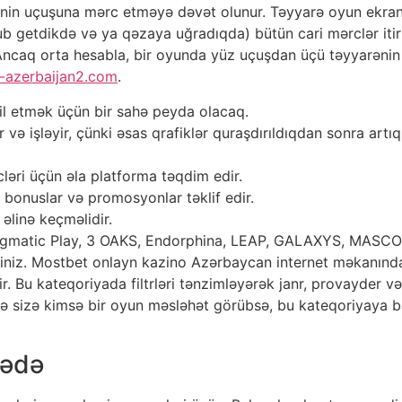
yarənin uçuşuna mərc etməyə dəvət olunur. Təyyarə oyun ekr
b getdikdə və ya qəzaya uğradıqda) bütün cari mərclər itiri
 Ancaq orta hesabla, bir oyunda yüz uçuşdan üçü təyyarənin
t-azerbaijan2.com
.
il etmək üçün bir sahə peyda olacaq.
 və işləyir, çünki əsas qrafiklər quraşdırıldıqdan sonra artı
əri üçün əla platforma təqdim edir.
bonuslar və promosyonlar təklif edir.
 əlinə keçməlidir.
ragmatic Play, 3 OAKS, Endorphina, LEAP, GALAXYS, MASCO
rsiniz. Mostbet onlayn kazino Azərbaycan internet məkanınd
r. Bu kateqoriyada filtrləri tənzimləyərək janr, provayder 
də sizə kimsə bir oyun məsləhət görübsə, bu kateqoriyaya ba
rədə