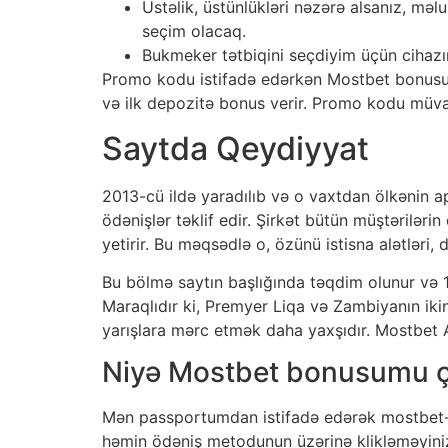
Üstəlik, üstünlükləri nəzərə alsanız, m
seçim olacaq.
Bukmeker tətbiqini seçdiyim üçün cihazın
Promo kodu istifadə edərkən Mostbet bonusu 
və ilk depozitə bonus verir. Promo kodu müvaf
Saytda Qeydiyyat
2013-cü ildə yaradılıb və o vaxtdan ölkənin ap
ödənişlər təklif edir. Şirkət bütün müştəriləri
yetirir. Bu məqsədlə o, özünü istisna alətləri, d
Bu bölmə saytın başlığında təqdim olunur və 15 
Maraqlıdır ki, Premyer Liqa və Zambiyanın ikin
yarışlara mərc etmək daha yaxşıdır. Mostbet AZ
Niyə Mostbet bonusumu ç
Mən passportumdan istifadə edərək mostbet-9
həmin ödəniş metodunun üzərinə klikləməyiniz 