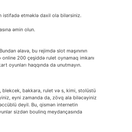
stifadə etməklə daxil ola bilərsiniz.
masına əmin olun.
. Bundan əlavə, bu rejimdə slot maşınının
no online 200 çeşiddə rulet oynamaq imkanı
 kart oyunları haqqında da unutmayın.
 blekcek, bakkara, rulet və s, kimi, stolüstü
əyiniz, eyni zamanda da, zövq ala biləcəyiniz
ccüblü deyil. Bu, qismən internetin
 oyunlar sizdən boulinq meydançasında