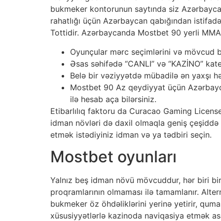
bukmeker kontorunun saytında siz Azərbaycan 
rahatlığı üçün Azərbaycan qabığından istifad
Tottidir. Azərbaycanda Mostbet 90 yerli MM
Oyunçular mərc seçimlərini və mövcud ba
Əsas səhifədə “CANLI” və “KAZİNO” kateqo
Belə bir vəziyyətdə mübadilə ən yaxşı hə
Mostbet 90 Az qeydiyyat üçün Azərbayca
ilə hesab aça bilərsiniz.
Etibarlılıq faktoru da Curacao Gaming License
idman növləri də daxil olmaqla geniş çeşiddə
etmək istədiyiniz idman və ya tədbiri seçin.
Mostbet oyunları
Yalnız beş idman növü mövcuddur, hər biri bi
proqramlarının olmaması ilə tamamlanır. Alter
bukmeker öz öhdəliklərini yerinə yetirir, qumar
xüsusiyyətlərlə kazinoda naviqasiya etmək asan