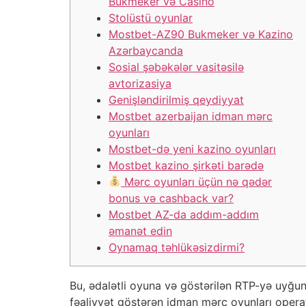
Bukmeker və Casino
Stolüstü oyunlar
Mostbet-AZ90 Bukmeker və Kazino
Azərbaycanda
Sosial şəbəkələr vasitəsilə
avtorizasiya
Genişləndirilmiş qeydiyyat
Mostbet azerbaijan idman mərc
oyunları
Mostbet-də yeni kazino oyunları
Mostbet kazino şirkəti barədə
Mərc oyunları üçün nə qədər
bonus və cashback var?
Mostbet AZ-da addım-addım
əmanət edin
Oynamaq təhlükəsizdirmi?
Bu, ədalətli oyuna və göstərilən RTP-yə uyğ
fəaliyyət göstərən idman mərc oyunları oper