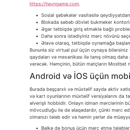
https://hevngame.com
.
Sosial şəbəkələr vasitəsilə qeydiyyatdan
Blokada səbəb dövlət bukmeker kontorlar
Əgər tətbiqdə giriş etməklə bağlı problem
Daha sonra istədiyiniz mərc növünü seçə 
Əlavə olaraq, tətbiqdə oynamağa başlam
Bununla siz virtual pul üçün oynaya bilərsiniz
qaydaları və mexanikası ilə tanış olmaq daha
verəcək. Həmçinin, bütün matçların Mostbet mü
Android və İOS üçün mobi
Burada beşçarxlı və müxtəlif sayda aktiv xətlər
və kart oyunlarının müxtəlif versiyalarını da 
əlverişli hobbidir. Onlayn idman mərclərinin 
mövcudluğu ilə də əlaqədardır, çünki mərc edə
olmanızı tələb edir və həmin yerlər də müəyyən
Bəlkə də bonus üçün mərc etmə tələbləri