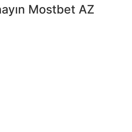
nayın Mostbet AZ