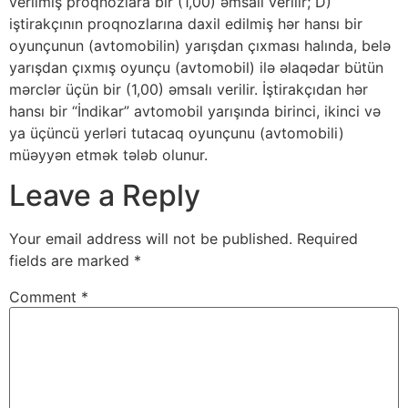
verilmiş proqnozlara bir (1,00) əmsalı verilir; D)
iştirakçının proqnozlarına daxil edilmiş hər hansı bir
oyunçunun (avtomobilin) yarışdan çıxması halında, belə
yarışdan çıxmış oyunçu (avtomobil) ilə əlaqədar bütün
mərclər üçün bir (1,00) əmsalı verilir. İştirakçıdan hər
hansı bir “İndikar” avtomobil yarışında birinci, ikinci və
ya üçüncü yerləri tutacaq oyunçunu (avtomobili)
müəyyən etmək tələb olunur.
Leave a Reply
Your email address will not be published.
Required
fields are marked
*
Comment
*