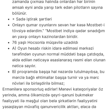
zamanda çıxması halında onlardan hər birinin
əmsalı eyni anda yarışı tərk edən pilotların sayına
bölünür.
+ Sаdə iştirаk şərtləri
Onlayn qumar oyunlarını sevən hər kəsə Mostbet-i
tövsiyə edərdim.” “Mostbet indiyə qədər sınadığım
ən yaxşı onlayn kazinolardan biridir.
76 yaşlı Hocsonla müqavilə uzadıldı
A) Oyun hesabı riskin idarə edilməsi mərkəzi
tərəfindən oyunun normal müddəti başa çatdıqda,
əldə edilən nəticəyə əsaslanaraq rəsmi elan olunan
nəticə sayılır.
B) proqramda başqa hal nəzərdə tutulmayıbsa, bu
mərclə bağlı ehtimallar başqa turnir və ya mərc
növləri ilə birləşdirilə bilməz;
Ermənilərə sponsorluq edirlər! Mənəvi kateqoriyalar öz
yerində, amma ölkəmizdə qeyri-qanuni bukmeker
fəaliyyəti ilə məşğul olan belə şirkətlərin fəaliyyətini
yasaqlayan müvafiq qanunvericilik aktları, eləcə də