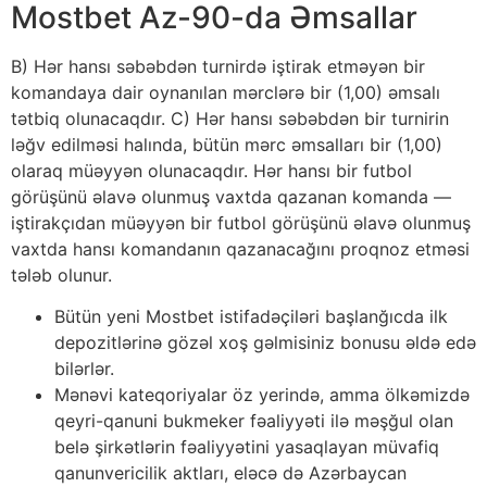
Mostbet Az-90-da Əmsallar
B) Hər hansı səbəbdən turnirdə iştirak etməyən bir
komandaya dair oynanılan mərclərə bir (1,00) əmsalı
tətbiq olunacaqdır. C) Hər hansı səbəbdən bir turnirin
ləğv edilməsi halında, bütün mərc əmsalları bir (1,00)
olaraq müəyyən olunacaqdır. Hər hansı bir futbol
görüşünü əlavə olunmuş vaxtda qazanan komanda —
iştirakçıdan müəyyən bir futbol görüşünü əlavə olunmuş
vaxtda hansı komandanın qazanacağını proqnoz etməsi
tələb olunur.
Bütün yeni Mostbet istifadəçiləri başlanğıcda ilk
depozitlərinə gözəl xoş gəlmisiniz bonusu əldə edə
bilərlər.
Mənəvi kateqoriyalar öz yerində, amma ölkəmizdə
qeyri-qanuni bukmeker fəaliyyəti ilə məşğul olan
belə şirkətlərin fəaliyyətini yasaqlayan müvafiq
qanunvericilik aktları, eləcə də Azərbaycan