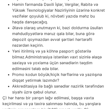
Həmin fərmanda Daxili İşlər, Vergilər, Rabitə və
Yüksək Texnologiyalar Nazirliyinin üzərinə konkret
vəzifələr qoyulub ki, növbəti yazıda məhz bu
haqda danışacağıq.
Əlavə olaraq unutmayın ki, bəzi doldurma üsulları
məhdudiyyətlərə məruz qala bilər, buna görə
depozit qoymazdan əvvəl şərtləri hərtərəfli
nəzərdən keçirin.
Yəni itirilmiş və ya köhnə pasport göstərilə
bilməz.Administrasiya istənilən vaxt sizinlə əlaqə
saxlaya və yoxlama üçün sənədlərin təqdim
edilməsini tələb edə bilər.
Promo kodun böyük/kiçik hərflərinə və yazılışına
diqqət yetirmək lazımdır?
Akkreditasiya ilə bağlı sənədlər nazirlik tərəfindən
siyahı üzrə qəbul olunur.
Ç) hər hansı bir yarışın ləğv edilməsi, başqa vaxta
keçirilməsi və ya təxirə salınması halında, bu yarışlara