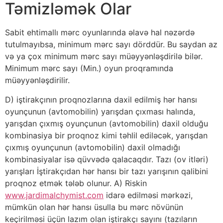
Təmizləmək Olar
Sabit ehtimallı mərc oyunlarında əlavə hal nəzərdə
tutulmayıbsa, minimum mərc sayı dörddür. Bu saydan az
və ya çox minimum mərc sayı müəyyənləşdirilə bilər.
Minimum mərc sayı (Min.) oyun proqramında
müəyyənləşdirilir.
D) iştirakçının proqnozlarına daxil edilmiş hər hansı
oyunçunun (avtomobilin) yarışdan çıxması halında,
yarışdan çıxmış oyunçunun (avtomobilin) daxil olduğu
kombinasiya bir proqnoz kimi təhlil ediləcək, yarışdan
çıxmış oyunçunun (avtomobilin) daxil olmadığı
kombinasiyalar isə qüvvədə qalacaqdır. Tazı (ov itləri)
yarışları İştirakçıdan hər hansı bir tazı yarışının qalibini
proqnoz etmək tələb olunur. A) Riskin
www.jardimalchymist.com
idarə edilməsi mərkəzi,
mümkün olan hər hansı üsulla bu mərc növünün
keçirilməsi üçün lazım olan iştirakçı sayını (tazıların