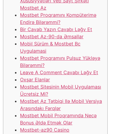
Xüsusiyyətləri Veb Sayt Şirkəti
Mostbet Az
Mostbet Proqramını Kompüterimə
Endirə Bilərəmmi?
Bir Cavab Yazın Cavabı Ləğv Et
Mostbet Az-90-da Əmsallar
Mobi̇l Sürüm & Mostbet Bc
Uygulamasi
Mostbet Proqramını Pulsuz Yükləyə
Bilərəmmi?
Leave A Comment Cavabı Ləğv Et
Oxşar Elanlar
Mostbet Sitesinin Mobil Uygulaması
Ücretsiz Mi?
Mostbet Az Tətbiqi Ilə Mobil Versiya
Arasındakı Fərqlər
Mostbet Mobil Proqramında Necə
Bonus Əldə Etmək Olar
Mostbet-az90 Casino