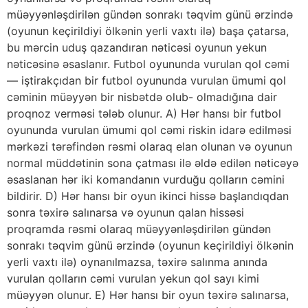
müəyyənləşdirilən gündən sonrakı təqvim günü ərzində
(oyunun keçirildiyi ölkənin yerli vaxtı ilə) başa çatarsa,
bu mərcin uduş qazandıran nəticəsi oyunun yekun
nəticəsinə əsaslanır. Futbol oyununda vurulan qol cəmi
— iştirakçıdan bir futbol oyununda vurulan ümumi qol
cəminin müəyyən bir nisbətdə olub- olmadığına dair
proqnoz verməsi tələb olunur. A) Hər hansı bir futbol
oyununda vurulan ümumi qol cəmi riskin idarə edilməsi
mərkəzi tərəfindən rəsmi olaraq elan olunan və oyunun
normal müddətinin sona çatması ilə əldə edilən nəticəyə
əsaslanan hər iki komandanın vurduğu qolların cəmini
bildirir. D) Hər hansı bir oyun ikinci hissə başlandıqdan
sonra təxirə salınarsa və oyunun qalan hissəsi
proqramda rəsmi olaraq müəyyənləşdirilən gündən
sonrakı təqvim günü ərzində (oyunun keçirildiyi ölkənin
yerli vaxtı ilə) oynanılmazsa, təxirə salınma anında
vurulan qolların cəmi vurulan yekun qol sayı kimi
müəyyən olunur. E) Hər hansı bir oyun təxirə salınarsa,