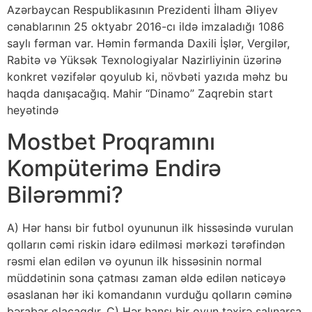
Azərbaycan Respublikasının Prezidenti İlham Əliyev
cənablarının 25 oktyabr 2016-cı ildə imzaladığı 1086
saylı fərman var. Həmin fərmanda Daxili İşlər, Vergilər,
Rabitə və Yüksək Texnologiyalar Nazirliyinin üzərinə
konkret vəzifələr qoyulub ki, növbəti yazıda məhz bu
haqda danışacağıq. Mahir “Dinamo” Zaqrebin start
heyətində
Mostbet Proqramını
Kompüterimə Endirə
Bilərəmmi?
A) Hər hansı bir futbol oyununun ilk hissəsində vurulan
qolların cəmi riskin idarə edilməsi mərkəzi tərəfindən
rəsmi elan edilən və oyunun ilk hissəsinin normal
müddətinin sona çatması zaman əldə edilən nəticəyə
əsaslanan hər iki komandanın vurduğu qolların cəminə
bərabər olacaqdır. Ç) Hər hansı bir oyun təxirə salınarsa,