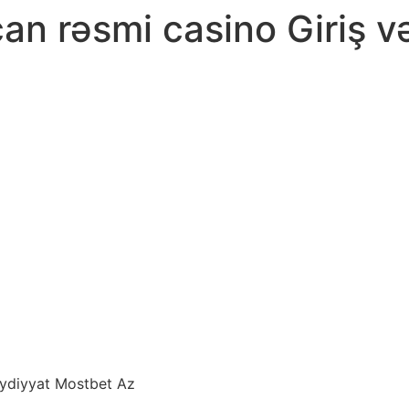
n rəsmi casino Giriş v
eydiyyat Mostbet Az