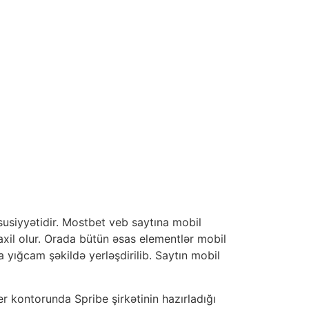
susiyyətidir. Mostbet veb saytına mobil
axil olur. Orada bütün əsas elementlər mobil
 yığcam şəkildə yerləşdirilib. Saytın mobil
kontorunda Spribe şirkətinin hazırladığı