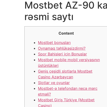
Mostbet AZ-90 ka
rəsmi saytı
Content
Mostbet bonusları
Oynamaq təhlükəsizdirmi?
Spor Bahisleri için Bonuslar
Mostbet mobile mobil versiyasının
üstünlükləri
Geniş çeşidli slotlarla Mostbet
Casino Azərbaycan
Slotlar ve oyunlar
Mostbet-ə telefondan necə mərc
etməli?
Mostbet Giriş Türkiye (Mostbet
Casino)