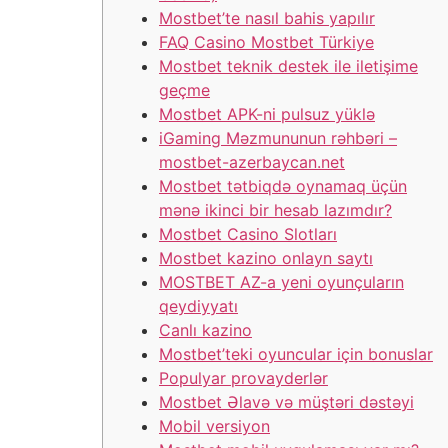
Mostbet’te nasıl bahis yapılır
FAQ Casino Mostbet Türkiye
Mostbet teknik destek ile iletişime
geçme
Mostbet APK-ni pulsuz yüklə
iGaming Məzmununun rəhbəri –
mostbet-azerbaycan.net
Mostbet tətbiqdə oynamaq üçün
mənə ikinci bir hesab lazımdır?
Mostbet Casino Slotları
Mostbet kazino onlayn saytı
MOSTBET AZ-a yeni oyunçuların
qeydiyyatı
Canlı kazino
Mostbet’teki oyuncular için bonuslar
Populyar provayderlər
Mostbet Əlavə və müştəri dəstəyi
Mobil versiyon