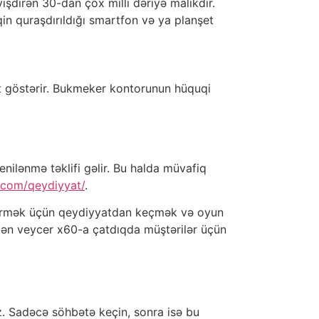
işdirən 30-dan çox milli dəriyə malikdir.
qin quraşdırıldığı smartfon və ya planşet
t göstərir. Bukmeker kontorunun hüquqi
nilənmə təklifi gəlir. Bu halda müvafiq
.com/qeydiyyat/
.
ləşdirmək üçün qeydiyyatdan keçmək və oyun
ğdən veycer x60-a çatdıqda müştərilər üçün
z. Sadəcə söhbətə keçin, sonra isə bu