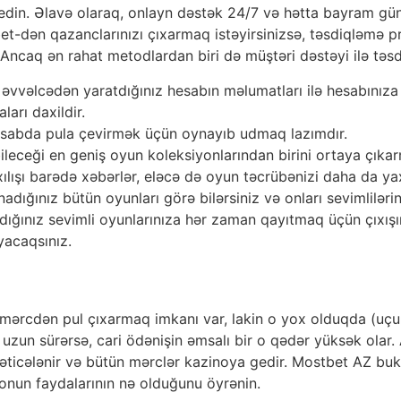
edin. Əlavə olaraq, onlayn dəstək 24/7 və hətta bayram günl
bet-dən qazanclarınızı çıxarmaq istəyirsinizsə, təsdiqləmə
 Ancaq ən rahat metodlardan biri də müştəri dəstəyi ilə təs
əvvəlcədən yaratdığınız hesabın məlumatları ilə hesabınıza 
ları daxildir.
esabda pula çevirmək üçün oynayıb udmaq lazımdır.
ileceği en geniş oyun koleksiyonlarından birini ortaya çıkar
xılışı barədə xəbərlər, eləcə də oyun təcrübənizi daha da y
dığınız bütün oyunları görə bilərsiniz və onları sevimliləri
adığınız sevimli oyunlarınıza hər zaman qayıtmaq üçün çıxışı
yacaqsınız.
mərcdən pul çıxarmaq imkanı var, lakin o yox olduqda (uç
ər uzun sürərsə, cari ödənişin əmsalı bir o qədər yüksək ola
nəticələnir və bütün mərclər kazinoya gedir. Mostbet AZ b
onun faydalarının nə olduğunu öyrənin.