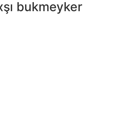
xşı bukmeyker