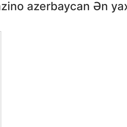
zino azerbaycan Ən ya