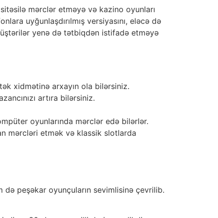
asitəsilə mərclər etməyə və kazino oyunları
onlara uyğunlaşdırılmış versiyasını, eləcə də
müştərilər yenə də tətbiqdən istifadə etməyə
ək xidmətinə arxayın ola bilərsiniz.
ncınızı artıra bilərsiniz.
mpüter oyunlarında mərclər edə bilərlər.
an mərcləri etmək və klassik slotlarda
 də peşəkar oyunçuların sevimlisinə çevrilib.