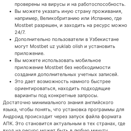
проверены на вирусы и на работоспособность.
Вы можете указать иную страну проживания,
например, Великобританию или Испанию, где
Mostbet разрешен, и заходить на ресурс можно
24/7.
Дополнительно пользователи в Узбекистане
могут Mostbet uz yuklab olish и установить
приложение.
Вы можете использовать мобильное
приложение Mostbet без необходимости
создания дополнительных учетных записей.
Это дает возможность намного быстрее
ориентироваться, находить подходящие
варианты под конкретные запросы.
Достаточно минимального знания английского
языка, чтобы понять, что установка программы для
Андроид происходит через запуск файла формата
АПК. Это становится актуальным в тех странах, где
вход на ресурс может быть в любую минуту