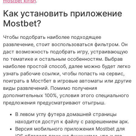
mostbet kirish
.
Как установить приложение
Mostbet?
Чтобы подобрать наиболее подходящее
развлечение, стоит воспользоваться фильтром. Он
даст возможность подобрать игру, устраивающую
по тематике и остальным особенностям. Выбрав
наиболее простой способ, далее можно будет легко
узнать рабочие ссылки, чтобы попасть на сервис,
поиграть в Мостбет в игровые автоматы или другие
виды развлечений. Помимо получения
дополнительных 100%, условия этого специального
предложения предусматривают отыгрыш.
В левом углу футера домашней страницы
находится доступ к файлу с разрешением арк.
Версия мобильного приложения Mostbet для