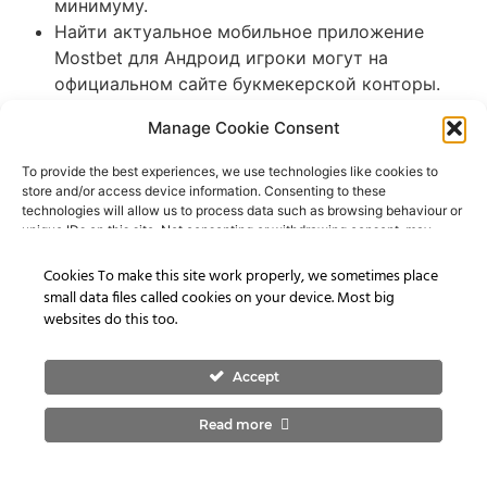
минимуму.
Найти актуальное мобильное приложение
Mostbet для Андроид игроки могут на
официальном сайте букмекерской конторы.
Скачать MostBet UzCard можно из
Manage Cookie Consent
официальных магазинов Google и AppStore,
однако гораздо лучше скачать МостБет
To provide the best experiences, we use technologies like cookies to
Узбекистан с официального сайта букмекера.
store and/or access device information. Consenting to these
technologies will allow us to process data such as browsing behaviour or
Mostbet является хорошим вариантом для игроков
unique IDs on this site. Not consenting or withdrawing consent, may
казино и спортивных ставок из Узбекистана,
adversely affect certain features and functions.
поскольку в итоге предлагает ряд преимуществ и
Cookies To make this site work properly, we sometimes place
мало недостатков. Это дает возможность намного
small data files called cookies on your device. Most big
Accept
быстрее ориентироваться, находить подходящие
websites do this too.
варианты под конкретные запросы. У Мостбет
Deny
официальный сайт обращает на себя внимание
Accept
привлекательным внешним видом. Новичкам
View preferences
предлагается демонстрационная версия для
Read more
изучения тонкостей и правил каждого слота.
Cookie Policy
Любители карточных игр найдут здесь несколько