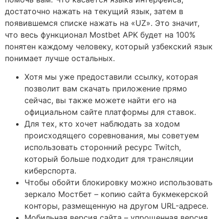
достаточно нажать на текущий язык, затем в
появившемся списке нажать на «UZ». Это значит,
что весь функционал Mostbet APK будет на 100%
понятен каждому человеку, который узбекский язык
понимает лучше остальных.
Хотя мы уже предоставили ссылку, которая
позволит вам скачать приложение прямо
сейчас, вы также можете найти его на
официальном сайте платформы для ставок.
Для тех, кто хочет наблюдать за ходом
происходящего соревнования, мы советуем
использовать сторонний ресурс Twitch,
который больше подходит для трансляции
киберспорта.
Чтобы обойти блокировку можно использовать
зеркало Мостбет – копию сайта букмекерской
конторы, размещенную на другом URL-адресе.
Мобильная версия сайта – упрощенная версия