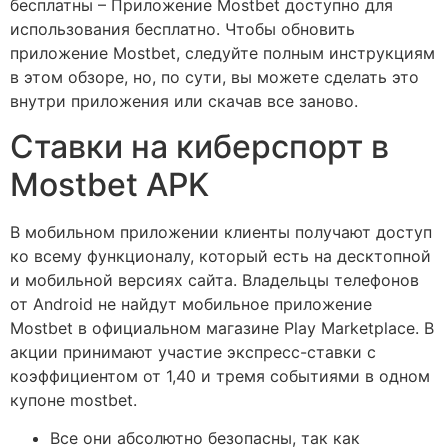
бесплатны – Приложение Mostbet доступно для
использования бесплатно. Чтобы обновить
приложение Mostbet, следуйте полным инструкциям
в этом обзоре, но, по сути, вы можете сделать это
внутри приложения или скачав все заново.
Ставки на киберспорт в
Mostbet APK
В мобильном приложении клиенты получают доступ
ко всему функционалу, который есть на десктопной
и мобильной версиях сайта. Владельцы телефонов
от Android не найдут мобильное приложение
Mostbet в официальном магазине Play Marketplace. В
акции принимают участие экспресс-ставки с
коэффициентом от 1,40 и тремя событиями в одном
купоне mostbet.
Все они абсолютно безопасны, так как