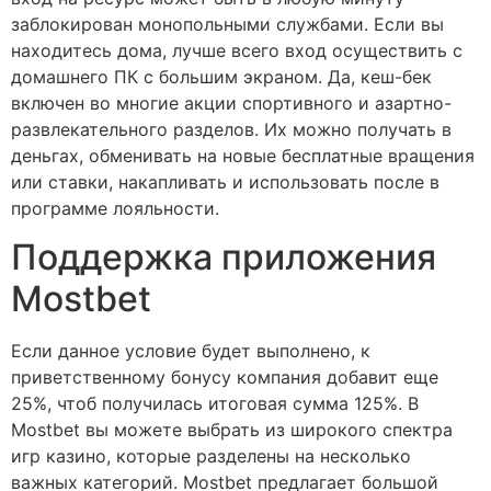
заблокирован монопольными службами. Если вы
находитесь дома, лучше всего вход осуществить с
домашнего ПК с большим экраном. Да, кеш-бек
включен во многие акции спортивного и азартно-
развлекательного разделов. Их можно получать в
деньгах, обменивать на новые бесплатные вращения
или ставки, накапливать и использовать после в
программе лояльности.
Поддержка приложения
Mostbet
Если данное условие будет выполнено, к
приветственному бонусу компания добавит еще
25%, чтоб получилась итоговая сумма 125%. В
Mostbet вы можете выбрать из широкого спектра
игр казино, которые разделены на несколько
важных категорий. Mostbet предлагает большой