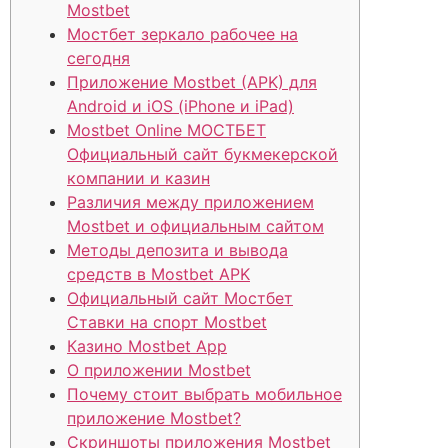
Mostbet
Мостбет зеркало рабочее на
сегодня
Приложение Mostbet (APK) для
Android и iOS (iPhone и iPad)
Mostbet Online МОСТБЕТ
Официальный сайт букмекерской
компании и казин
Различия между приложением
Mostbet и официальным сайтом
Методы депозита и вывода
средств в Mostbet APK
Официальный сайт Мостбет
Ставки на спорт Mostbet
Казино Mostbet App
О приложении Mostbet
Почему стоит выбрать мобильное
приложение Mostbet?
Скриншоты приложения Mostbet