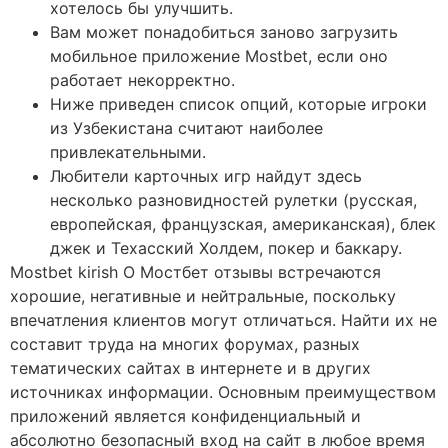
хотелось бы улучшить.
Вам может понадобиться заново загрузить
мобильное приложение Mostbet, если оно
работает некорректно.
Ниже приведен список опций, которые игроки
из Узбекистана считают наиболее
привлекательными.
Любители карточных игр найдут здесь
несколько разновидностей рулетки (русская,
европейская, французская, американская), блек
джек и Техасский Холдем, покер и баккару.
Mostbet kirish О Мостбет отзывы встречаются
хорошие, негативные и нейтральные, поскольку
впечатления клиентов могут отличаться. Найти их не
составит труда на многих форумах, разных
тематических сайтах в интернете и в других
источниках информации. Основным преимуществом
приложений является конфиденциальный и
абсолютно безопасный вход на сайт в любое время