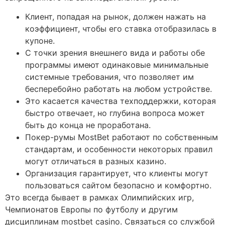
Клиент, попадая на рынок, должен нажать на
коэффициент, чтобы его ставка отобразилась в
купоне.
С точки зрения внешнего вида и работы обе
программы имеют одинаковые минимальные
системные требования, что позволяет им
бесперебойно работать на любом устройстве.
Это касается качества техподдержки, которая
быстро отвечает, но глубина вопроса может
быть до конца не проработана.
Покер-румы MostBet работают по собственным
стандартам, и особенности некоторых правил
могут отличаться в разных казино.
Организация гарантирует, что клиенты могут
пользоваться сайтом безопасно и комфортно.
Это всегда бывает в рамках Олимпийских игр,
Чемпионатов Европы по футболу и другим
дисциплинам mostbet casino. Связаться со службой