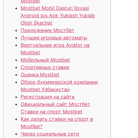
Mostbet
Mostbet Mobil Dasturi Ilovasi
Android Ios Apk Yuklash Yuklab
Olish Skachat
Приложение Мостбет
Лучшие игровые автоматы
Виртуальная игра Aviator на
Mostbet
Мобильный Mostbet
Спортивные ставки
Оценка Mostbet
Обзор букмекерской компании
Mostbet Узбекистан
Регистрация на сайте
Официальный сайт Мостбет
Ставки на спорт Mostbet
Как делать ставки на спорт в
MostBet?
Через социальные сети