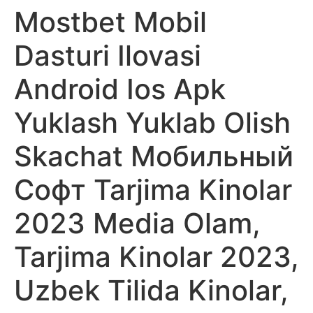
Mostbet Mobil
Dasturi Ilovasi
Android Ios Apk
Yuklash Yuklab Olish
Skachat Мобильный
Софт Tarjima Kinolar
2023 Media Olam,
Tarjima Kinolar 2023,
Uzbek Tilida Kinolar,