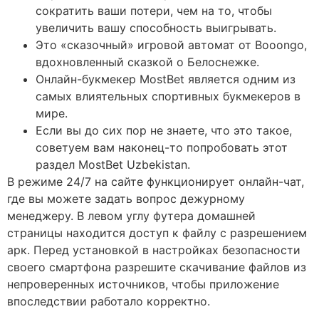
сократить ваши потери, чем на то, чтобы
увеличить вашу способность выигрывать.
Это «сказочный» игровой автомат от Booongo,
вдохновленный сказкой о Белоснежке.
Онлайн-букмекер MostBet является одним из
самых влиятельных спортивных букмекеров в
мире.
Если вы до сих пор не знаете, что это такое,
советуем вам наконец-то попробовать этот
раздел MostBet Uzbekistan.
В режиме 24/7 на сайте функционирует онлайн-чат,
где вы можете задать вопрос дежурному
менеджеру. В левом углу футера домашней
страницы находится доступ к файлу с разрешением
арк. Перед установкой в настройках безопасности
своего смартфона разрешите скачивание файлов из
непроверенных источников, чтобы приложение
впоследствии работало корректно.