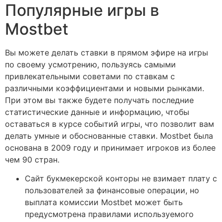
Популярные игры в
Mostbet
Вы можете делать ставки в прямом эфире на игры
по своему усмотрению, пользуясь самыми
привлекательными советами по ставкам с
различными коэффициентами и новыми рынками.
При этом вы также будете получать последние
статистические данные и информацию, чтобы
оставаться в курсе событий игры, что позволит вам
делать умные и обоснованные ставки. Mostbet была
основана в 2009 году и принимает игроков из более
чем 90 стран.
Сайт букмекерской конторы не взимает плату с
пользователей за финансовые операции, но
выплата комиссии Mostbet может быть
предусмотрена правилами используемого