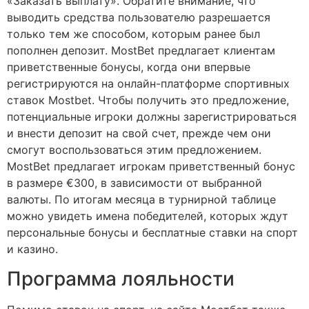
«Заказать выплату». Обратите внимание, что
выводить средства пользователю разрешается
только тем же способом, которым ранее был
пополнен депозит. MostBet предлагает клиентам
приветственные бонусы, когда они впервые
регистрируются на онлайн-платформе спортивных
ставок Mostbet. Чтобы получить это предложение,
потенциальные игроки должны зарегистрироваться
и внести депозит на свой счет, прежде чем они
смогут воспользоваться этим предложением.
MostBet предлагает игрокам приветственный бонус
в размере €300, в зависимости от выбранной
валюты. По итогам месяца в турнирной таблице
можно увидеть имена победителей, которых ждут
персональные бонусы и бесплатные ставки на спорт
и казино.
Программа лояльности