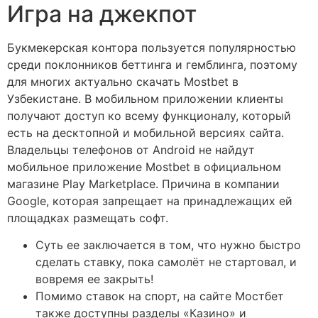
Игра на джекпот
Букмекерская контора пользуется популярностью
среди поклонников беттинга и гемблинга, поэтому
для многих актуально скачать Mostbet в
Узбекистане. В мобильном приложении клиенты
получают доступ ко всему функционалу, который
есть на десктопной и мобильной версиях сайта.
Владельцы телефонов от Android не найдут
мобильное приложение Mostbet в официальном
магазине Play Marketplace. Причина в компании
Google, которая запрещает на принадлежащих ей
площадках размещать софт.
Суть ее заключается в том, что нужно быстро
сделать ставку, пока самолёт не стартовал, и
вовремя ее закрыть!
Помимо ставок на спорт, на сайте Мостбет
также доступны разделы «Казино» и