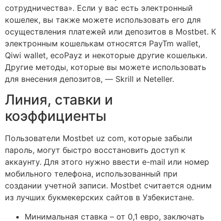
сотрудничества». Если у вас есть электронный
кошелек, вы также можете использовать его для
осуществления платежей или депозитов в Mostbet. К
электронным кошелькам относятся PayTm wallet,
Qiwi wallet, ecoPayz и некоторые другие кошельки.
Другие методы, которые вы можете использовать
для внесения депозитов, — Skrill и Neteller.
Линия, ставки и
коэффициенты
Пользователи Mostbet uz com, которые забыли
пароль, могут быстро восстановить доступ к
аккаунту. Для этого нужно ввести e-mail или номер
мобильного телефона, использованный при
создании учетной записи. Mostbet считается одним
из лучших букмекерских сайтов в Узбекистане.
Минимальная ставка – от 0,1 евро, заключать