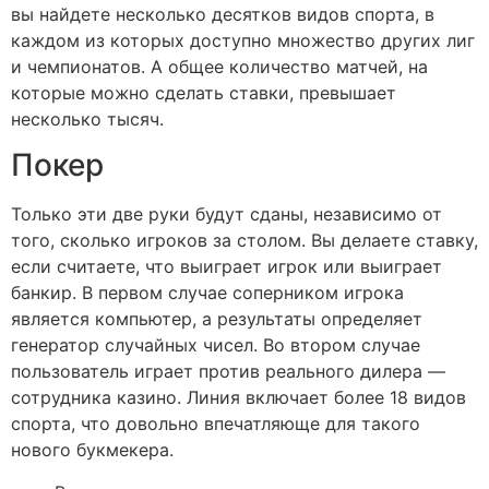
вы найдете несколько десятков видов спорта, в
каждом из которых доступно множество других лиг
и чемпионатов. А общее количество матчей, на
которые можно сделать ставки, превышает
несколько тысяч.
Покер
Только эти две руки будут сданы, независимо от
того, сколько игроков за столом. Вы делаете ставку,
если считаете, что выиграет игрок или выиграет
банкир. В первом случае соперником игрока
является компьютер, а результаты определяет
генератор случайных чисел. Во втором случае
пользователь играет против реального дилера —
сотрудника казино. Линия включает более 18 видов
спорта, что довольно впечатляюще для такого
нового букмекера.