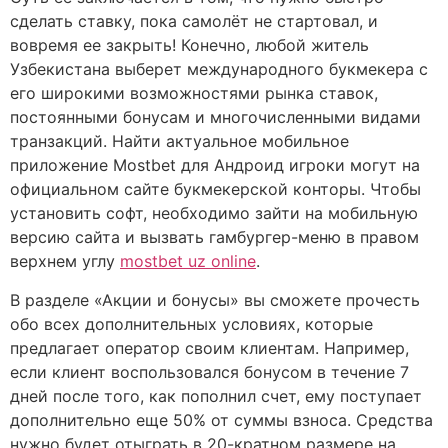
сделать ставку, пока самолёт не стартовал, и
вовремя ее закрыть! Конечно, любой житель
Узбекистана выберет международного букмекера с
его широкими возможностями рынка ставок,
постоянными бонусам и многочисленными видами
транзакций. Найти актуальное мобильное
приложение Mostbet для Андроид игроки могут на
официальном сайте букмекерской конторы. Чтобы
установить софт, необходимо зайти на мобильную
версию сайта и вызвать гамбургер-меню в правом
верхнем углу
mostbet uz online
.
В разделе «Акции и бонусы» вы сможете прочесть
обо всех дополнительных условиях, которые
предлагает оператор своим клиентам. Например,
если клиент воспользовался бонусом в течение 7
дней после того, как пополнил счет, ему поступает
дополнительно еще 50% от суммы взноса. Средства
нужно будет отыграть в 20-кратном размере на