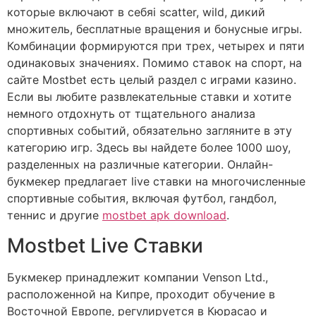
которые включают в себяi scatter, wild, дикий
множитель, бесплатные вращения и бонусные игры.
Комбинации формируются при трех, четырех и пяти
одинаковых значениях. Помимо ставок на спорт, на
сайте Mostbet есть целый раздел с играми казино.
Если вы любите развлекательные ставки и хотите
немного отдохнуть от тщательного анализа
спортивных событий, обязательно загляните в эту
категорию игр. Здесь вы найдете более 1000 шоу,
разделенных на различные категории. Онлайн-
букмекер предлагает live ставки на многочисленные
спортивные события, включая футбол, гандбол,
теннис и другие
mostbet apk download
.
Mostbet Live Ставки
Букмекер принадлежит компании Venson Ltd.,
расположенной на Кипре, проходит обучение в
Восточной Европе, регулируется в Кюрасао и