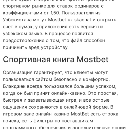
спортивном рынке для ставок-ординаров с
коэффициентами от 1,50. Пользователи из
Узбекистана могут Mostbet uz skachat и открыть
счет в сумах, у приложения есть версия на
узбекском языке. В процессе появится
предостережение о том, что файл способен
причинить вред устройству.
Спортивная книга Mostbet
Организация гарантирует, что клиенты могут
пользоваться сайтом безопасно и комфортно.
Блэкджек всегда пользовался большим успехом,
когда он был принят онлайн-казино. Это простая,
быстрая и захватывающая игра, и все острые
ощущения сохраняются в онлайновой форме. В
игровом зале онлайн-казино MostBet есть строка
поиска, есть фильтры по поставщикам
программного обеспечения и дополнительные опции