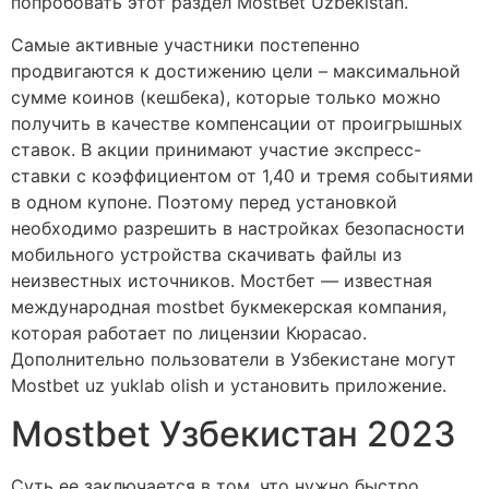
попробовать этот раздел MostBet Uzbekistan.
Самые активные участники постепенно
продвигаются к достижению цели – максимальной
сумме коинов (кешбека), которые только можно
получить в качестве компенсации от проигрышных
ставок. В акции принимают участие экспресс-
ставки с коэффициентом от 1,40 и тремя событиями
в одном купоне. Поэтому перед установкой
необходимо разрешить в настройках безопасности
мобильного устройства скачивать файлы из
неизвестных источников. Мостбет — известная
международная mostbet букмекерская компания,
которая работает по лицензии Кюрасао.
Дополнительно пользователи в Узбекистане могут
Mostbet uz yuklab olish и установить приложение.
Mostbet Узбекистан 2023
Суть ее заключается в том, что нужно быстро