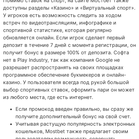
Помимо ставок на спорт, на сайте Мостбет также
доступны разделы «Казино» и «Виртуальный спорт».
У игроков есть возможность следить за ходом
встреч по видеотрансляциям, инфографике и
спортивной статистике, которая регулярно
обновляется онлайн. Если игрок сделает первый
депозит в течение 7 дней с момента регистрации, он
получит бонус в размере 100% от депозита. Софта
нет в Play Industry, так как компания Google не
разрешает распространять на своих площадках
программное обеспечение букмекеров и онлайн-
казино. У пользователя всегда под рукой большой
выбор спортивных ставок, оформить пари он может
из любого места, где есть интернет.
Если промокод введен правильно, вы сразу же
получите дополнительный бонус на свой счет.
Учитывая растущую популярность электронных
кошельков, Mostbet также предлагает своим
пользователям возможность совершать