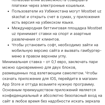
платежи через электронные кошельки.
Пользователи из Узбекистана могут Mostbet uz
skachat и открыть счет в сумах, у приложения
есть версия на узбекском языке.
Международная беттинговая площадка Mostbet
uz принимает ставки на спорт и азартные
развлечения от клиентов.
Чтобы установить софт, необходимо зайти на
мобильную версию сайта и вызвать гамбургер-
меню в правом верхнем углу.
Минимальная ставка – от 0,1 евро, заключать пари
можно одновременно для двух блоков,
размещенных под взлетающим самолетом. Чтобы
скачать приложение для IOS, перейдите в магазин
App Store и оттуда возьмите нужную программу.
Основным преимуществом приложений является
конфиденциальный и абсолютно безопасный вход на
сайт в любое время без надобности искать зеркала