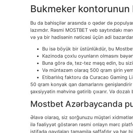
Bukmeker kontorunun l
Bu da bahisçilər arasında o qədər də populy
lazımdır. Rəsmi MOSTBET veb saytındakı mərcl
və ya bir hadisənin nəticəsi üçün adi bazardan
Bu isə böyük bir üstünlükdür, bu Mostb
Kazinoda çoxlu oyunların olmasını bəyənir
Buna görə də, tez-tez məşq edin, bu siz
Və müntəzəm olaraq 500 qram şirin yem
Etibarlılıq faktoru da Curacao Gaming Li
50 qram konyak qan damarlarını genişləndirir
şəxsiyyətin məhvinə gətirib çıxarır. Və dozalı 
Mostbet Azərbaycanda pu
Əlavə olaraq, siz sorğunuzu müştəri xidmətlər
ilə fəaliyyət göstərən rəsmi onlayn mərc platfo
istifadə qaydaları tamamilə şəffafdır və hər b