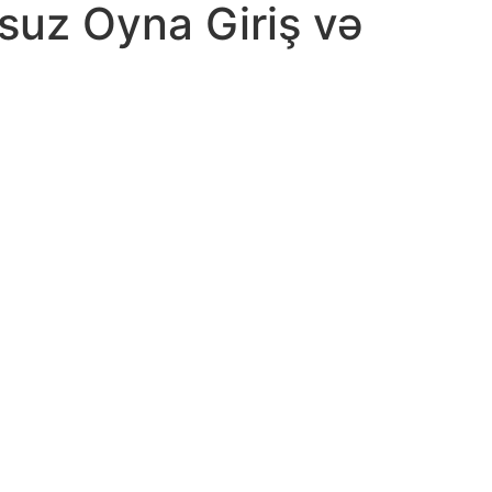
suz Oyna Giriş və