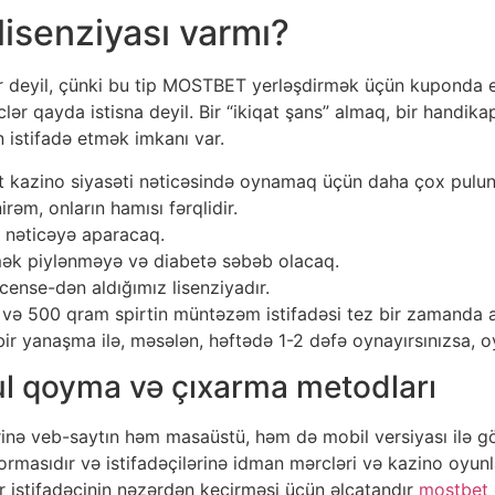
isenziyası varmı?
ar deyil, çünki bu tip MOSTBET yerləşdirmək üçün kuponda 
ər qayda istisna deyil. Bir “ikiqat şans” almaq, bir handi
 istifadə etmək imkanı var.
et kazino siyasəti nəticəsində oynamaq üçün daha çox pulu
əm, onların hamısı fərqlidir.
i nəticəyə aparacaq.
ək piylənməyə və diabetə səbəb olacaq.
cense-dən aldığımız lisenziyadır.
 və 500 qram spirtin müntəzəm istifadəsi tez bir zamanda 
bir yanaşma ilə, məsələn, həftədə 1-2 dəfə oynayırsınızsa, o
l qoyma və çıxarma metodları
inə veb-saytın həm masaüstü, həm də mobil versiyası ilə gö
rmasıdır və istifadəçilərinə idman mərcləri və kazino oyunlar
ir istifadəçinin nəzərdən keçirməsi üçün əlçatandır
mostbet 