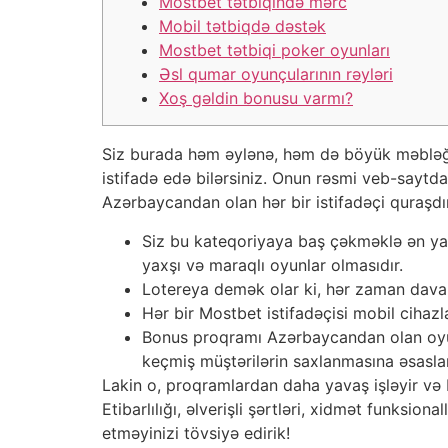
Mostbet tətbiqində mərc
Mobil tətbiqdə dəstək
Mostbet tətbiqi poker oyunları
Əsl qumar oyunçularının rəyləri
Xoş gəldin bonusu varmı?
Siz burada həm əylənə, həm də böyük məbləğl
istifadə edə bilərsiniz. Onun rəsmi veb-saytda
Azərbaycandan olan hər bir istifadəçi quraşdı
Siz bu kateqoriyaya baş çəkməklə ən yaxş
yaxşı və maraqlı oyunlar olmasıdır.
Lotereya demək olar ki, hər zaman davam
Hər bir Mostbet istifadəçisi mobil cihazl
Bonus proqramı Azərbaycandan olan oyunçu
keçmiş müştərilərin saxlanmasına əsaslan
Lakin o, proqramlardan daha yavaş işləyir və b
Etibarlılığı, əlverişli şərtləri, xidmət funks
etməyinizi tövsiyə edirik!