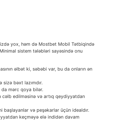
nizdə yox, həm də Mostbet Mobil Tətbiqində
 Minimal sistem tələbləri sayəsində onu
ının əlbət ki, səbəbi var, bu da onların ən
 sizə bəxt lazımdır.
a da mərc qoya bilər.
n cəlb edilməsinə və artıq qeydiyyatdan
ni başlayanlar və peşəkarlar üçün idealdır.
qeydiyyatdan keçməyə elə indidən davam