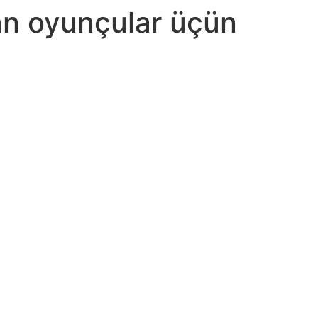
an oyunçular üçün