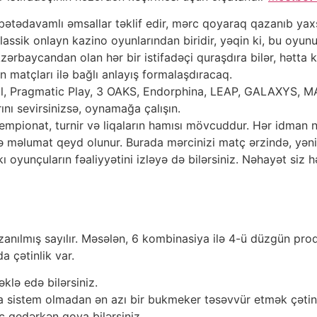
ədavamlı əmsallar təklif edir, mərc qoyaraq qazanıb yaxşı 
lassik onlayn kazino oyunlarından biridir, yəqin ki, bu oyu
zərbaycandan olan hər bir istifadəçi quraşdıra bilər, hətta
 matçları ilə bağlı anlayış formalaşdıracaq.
al, Pragmatic Play, 3 OAKS, Endorphina, LEAP, GALAXYS,
ı sevirsinizsə, oynamağa çalışın.
empionat, turnir və liqaların hamısı mövcuddur. Hər idman 
də məlumat qeyd olunur. Burada mərcinizi matç ərzində, yən
 oyunçuların fəaliyyətini izləyə də bilərsiniz. Nəhayət siz 
ılmış sayılır. Məsələn, 6 kombinasiya ilə 4-ü düzgün proqn
 çətinlik var.
klə edə bilərsiniz.
ya sistem olmadan ən azı bir bukmeker təsəvvür etmək çətind
ç gedərkən qoya bilərsiniz.