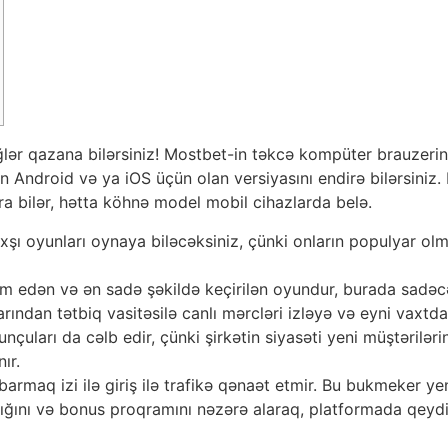
ər qazana bilərsiniz! Mostbet-in təkcə kompüter brauzeri
n Android və ya iOS üçün olan versiyasını endirə bilərsiniz.
ra bilər, hətta köhnə model mobil cihazlarda belə.
ı oyunları oynaya biləcəksiniz, çünki onların populyar olmas
 edən və ən sadə şəkildə keçirilən oyundur, burada sadəcə
arından tətbiq vasitəsilə canlı mərcləri izləyə və eyni vaxtd
ları da cəlb edir, çünki şirkətin siyasəti yeni müştəriləri
ır.
armaq izi ilə giriş ilə trafikə qənaət etmir. Bu bukmeker ye
ionallığını və bonus proqramını nəzərə alaraq, platformada 