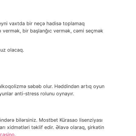
eyni vaxtda bir neçə hadisə toplamaq
kap vermək, bir başlanğıc vermək, cəmi seçmək
nuz olacaq.
alkoqolizmə səbəb olur. Həddindən artıq oyun
yunlar anti-stress rolunu oynayır.
ndərə bilərsiniz. Mostbet Kürasao lisenziyası
ı xidmətləri təklif edir. Əlavə olaraq, şirkətin
casino
.