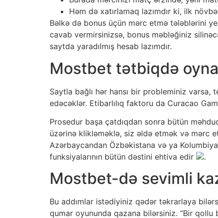
Həm də xatırlamaq lazımdır ki, ilk növbə
Bəlkə də bonus üçün mərc etmə tələblərini yer
cavab vermirsinizsə, bonus məbləğiniz silinə
saytda yaradılmış hesab lazımdır.
Mostbet tətbiqdə oyna
Saytla bağlı hər hansı bir probleminiz varsa, 
edəcəklər. Etibarlılıq faktoru da Curacao Gam
Prosedur başa çatdıqdan sonra bütün məhdudiy
üzərinə klikləməklə, siz əldə etmək və mərc e
Azərbaycandan Özbəkistana və ya Kolumbiyaya 
funksiyalarının bütün dəstini ehtiva edir
.
Mostbet-də sevimli kaz
Bu addımlar istədiyiniz qədər təkrarlaya bilər
qumar oyununda qazana bilərsiniz. “Bir qollu