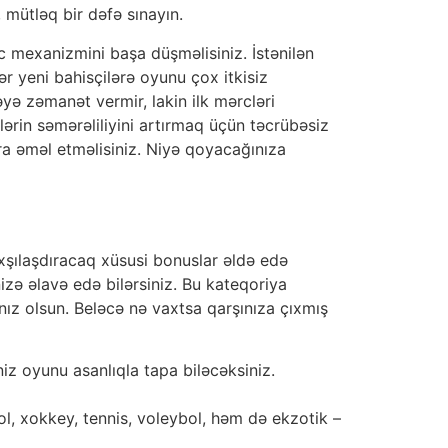
mütləq bir dəfə sınayın.
 mexanizmini başa düşməlisiniz. İstənilən
r yeni bahisçilərə oyunu çox itkisiz
zəmanət vermir, lakin ilk mərcləri
ərin səmərəliliyini artırmaq üçün təcrübəsiz
 əməl etməlisiniz. Niyə qoyacağınıza
axşılaşdıracaq xüsusi bonuslar əldə edə
nizə əlavə edə bilərsiniz. Bu kateqoriya
nız olsun. Beləcə nə vaxtsa qarşınıza çıxmış
niz oyunu asanlıqla tapa biləcəksiniz.
l, ​​xokkey, tennis, voleybol, həm də ekzotik –