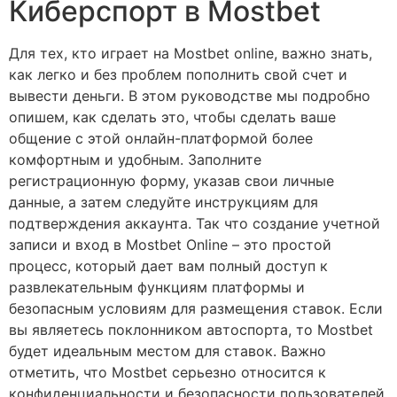
Киберспорт в Mostbet
Для тех, кто играет на Mostbet online, важно знать,
как легко и без проблем пополнить свой счет и
вывести деньги. В этом руководстве мы подробно
опишем, как сделать это, чтобы сделать ваше
общение с этой онлайн-платформой более
комфортным и удобным. Заполните
регистрационную форму, указав свои личные
данные, а затем следуйте инструкциям для
подтверждения аккаунта. Так что создание учетной
записи и вход в Mostbet Online – это простой
процесс, который дает вам полный доступ к
развлекательным функциям платформы и
безопасным условиям для размещения ставок. Если
вы являетесь поклонником автоспорта, то Mostbet
будет идеальным местом для ставок. Важно
отметить, что Mostbet серьезно относится к
конфиденциальности и безопасности пользователей