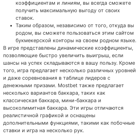
коэффициентам и линиям, вы всегда сможете
получить максимальную выгоду от своих
ставок.
Таким образом, независимо от того, откуда вы
родом, вы сможете пользоваться этим сайтом
букмекерской конторы на своем родном языке.
В игре представлены динамические коэффициенты,
позволяющие быстро увеличить выигрыш, если
шансы на успех складываются в вашу пользу. Кроме
того, игра предлагает несколько различных уровней
и даже соревнования в таблице лидеров с
денежными призами. Mostbet также предлагает
несколько вариантов баккара, таких как
классическая баккара, мини-баккара и
высоколимитная баккара. Эти игры отличаются
реалистичной графикой и оснащены
дополнительными функциями, такими как побочные
ставки и игра на несколько рук.