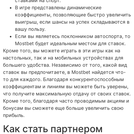
ставками на спорт.
В игре представлены динамические
коэффициенты, позволяющие быстро увеличить
выигрыш, если шансы на успех складываются в
вашу пользу.
Если вы являетесь поклонником автоспорта, то
Mostbet будет идеальным местом для ставок.
Кроме того, вы можете играть в эти игры как на
настольных, так и на мобильных устройствах для
большего удобства. Независимо от того, какой вид
ставок вы предпочитаете, в Mostbet найдется что-
то для каждого. Благодаря конкурентоспособным
коэффициентам и линиям вы можете быть уверены,
что получите максимальную отдачу от своих ставок.
Кроме того, благодаря часто проводимым акциям и
бонусам вы сможете еще больше увеличить свою
прибыль.
Как стать партнером