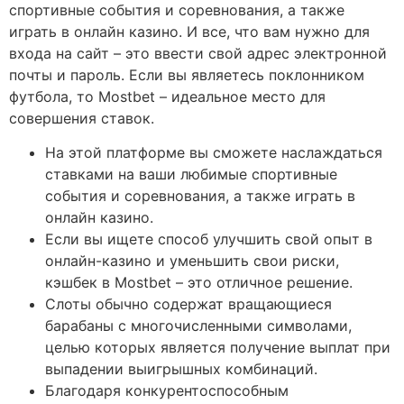
спортивные события и соревнования, а также
играть в онлайн казино. И все, что вам нужно для
входа на сайт – это ввести свой адрес электронной
почты и пароль. Если вы являетесь поклонником
футбола, то Mostbet – идеальное место для
совершения ставок.
На этой платформе вы сможете наслаждаться
ставками на ваши любимые спортивные
события и соревнования, а также играть в
онлайн казино.
Если вы ищете способ улучшить свой опыт в
онлайн-казино и уменьшить свои риски,
кэшбек в Mostbet – это отличное решение.
Слоты обычно содержат вращающиеся
барабаны с многочисленными символами,
целью которых является получение выплат при
выпадении выигрышных комбинаций.
Благодаря конкурентоспособным