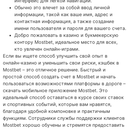
интерфейс для легкой навигации.
Обычно это влечет за собой ввод личной
информации, такой как ваше имя, адрес и
контактная информация, а также создание
имени пользователя и пароля для вашего счета.
Добро пожаловать в казино и букмекерскую
контору Mostbet, идеальное место для всех,
кто увлечен онлайн-играми.
Если вы ищете способ улучшить свой опыт в
онлайн-казино и уменьшить свои риски, кэшбек в
Mostbet – это отличное решение. Быстрый и
простой способ создать счет в Mostbet и начать
пользоваться возможностями платформы в дороге –
скачать мобильное приложение Mostbet. Это
идеальный способ оставаться в курсе своих ставок
и спортивных событий, которые вам нравятся,
благодаря удобной компоновке и практичным
функциям. Сотрудники службы поддержки клиентов
Mostbet хорошо обучены и стремятся предоставить