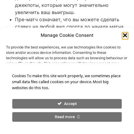
джекпоты, которые могут значительно
увеличить ваш выигрыш.
Пре-матч означает, что вы можете сделать
ставку на любой вид спорта до начала матча
или события, в то время как ставки live
Manage Cookie Consent
позволяют делать ставки во время события.
To provide the best experiences, we use technologies like cookies to
Чтобы скачать приложение Mostbet для Android,
store and/or access device information. Consenting to these
просто зайдите в Google Play Store и найдите
technologies will allow us to process data such as browsing behaviour or
“Mostbet”. Как только вы найдете его, нажмите на
unique IDs on this site. Not consenting or withdrawing consent, may
adversely affect certain features and functions.
кнопку “Установить”, и приложение будет
Cookies To make this site work properly, we sometimes place
установлено на вашем устройстве в кратчайшие
small data files called cookies on your device. Most big
сроки.
Accept
websites do this too.
Как я могу вывести свой
Deny
Accept
выигрыш в Mostbet?
View preferences
Read more
Кэшбек в Mostbet – это отличный способ получить
Cookie Policy
часть своих потерь обратно и продолжить играть с