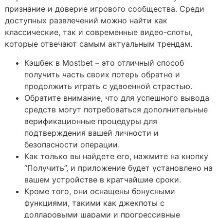
признание и доверие игрового сообщества. Среди
доступных развлечений можно найти как
классические, так и современные видео-слоты,
которые отвечают самым актуальным трендам.
Кэшбек в Mostbet – это отличный способ
получить часть своих потерь обратно и
продолжить играть с удвоенной страстью.
Обратите внимание, что для успешного вывода
средств могут потребоваться дополнительные
верификационные процедуры для
подтверждения вашей личности и
безопасности операции.
Как только вы найдете его, нажмите на кнопку
“Получить”, и приложение будет установлено на
вашем устройстве в кратчайшие сроки.
Кроме того, они оснащены бонусными
функциями, такими как джекпоты с
долларовыми шарами и прогрессивные