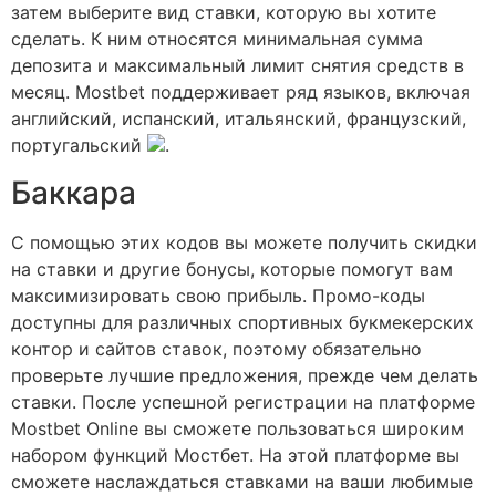
затем выберите вид ставки, которую вы хотите
сделать. К ним относятся минимальная сумма
депозита и максимальный лимит снятия средств в
месяц. Mostbet поддерживает ряд языков, включая
английский, испанский, итальянский, французский,
португальский
.
Баккара
С помощью этих кодов вы можете получить скидки
на ставки и другие бонусы, которые помогут вам
максимизировать свою прибыль. Промо-коды
доступны для различных спортивных букмекерских
контор и сайтов ставок, поэтому обязательно
проверьте лучшие предложения, прежде чем делать
ставки. После успешной регистрации на платформе
Mostbet Online вы сможете пользоваться широким
набором функций Мостбет. На этой платформе вы
сможете наслаждаться ставками на ваши любимые