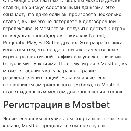
С помощью бесплатных ставок вы можете делать
ставки, не рискуя собственными деньгами. Это
означает, что даже если вы проиграете несколько
ставок, вы ничего не потеряете в долгосрочной
перспективе. В Mostbet вы получите доступ к играм
от ведущих провайдеров, таких как Netent,
Pragmatic Play, BetSoft и других. Эти разработчики
известны тем, что создают высококачественные
игры с реалистичной графикой и увлекательными
бонусными функциями. Поэтому, играя в Mostbet, вы
можете рассчитывать на разнообразие
развлекательных опций. Если вы являетесь
поклонником американского футбола, то Mostbet
станет идеальным местом для совершения ставок.
Регистрация в Mostbet
Являетесь ли вы энтузиастом спорта или любителем
казино, Mostbet предлагает комплексную и