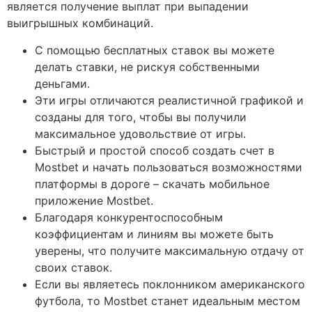
является получение выплат при выпадении
выигрышных комбинаций.
С помощью бесплатных ставок вы можете
делать ставки, не рискуя собственными
деньгами.
Эти игры отличаются реалистичной графикой и
созданы для того, чтобы вы получили
максимальное удовольствие от игры.
Быстрый и простой способ создать счет в
Mostbet и начать пользоваться возможностями
платформы в дороге – скачать мобильное
приложение Mostbet.
Благодаря конкурентоспособным
коэффициентам и линиям вы можете быть
уверены, что получите максимальную отдачу от
своих ставок.
Если вы являетесь поклонником американского
футбола, то Mostbet станет идеальным местом