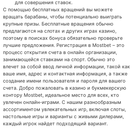
для совершения ставок.
С помощью бесплатных вращений вы можете
вращать барабаны, чтобы потенциально выиграть
крупные призы. Бесплатные вращения обычно
предлагаются на слотах и других играх казино,
поэтому в поисках бонуса обязательно проверьте
лучшие предложения. Регистрация в Mostbet – это
процесс открытия счета в онлайн организации,
занимающейся ставками на спорт. Обычно это
влечет за собой ввод личной информации, такой как
ваше имя, адрес и контактная информация, а также
создание имени пользователя и пароля для вашего
счета. Добро пожаловать в казино и букмекерскую
контору Mostbet, идеальное место для всех, кто
увлечен онлайн-играми. С нашим разнообразным
ассортиментом увлекательных игр, включая слоты,
настольные игры и варианты с живыми дилерами,
каждый игрок найдет подходящий вариант.