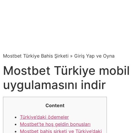
Mostbet Türkiye Bahis Şirketi » Giriş Yap ve Oyna
Mostbet Türkiye mobil
uygulamasını indir
Content
Türkiye’daki ödemeler
Mostbet’te hoş geldin bonusları
Mostbet bahis şirketi ve Türkiye’daki