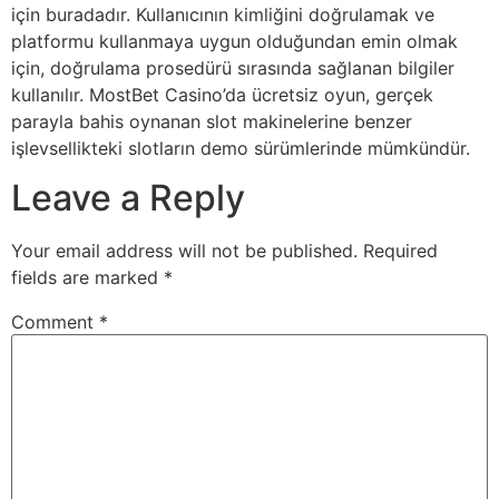
için buradadır. Kullanıcının kimliğini doğrulamak ve
platformu kullanmaya uygun olduğundan emin olmak
için, doğrulama prosedürü sırasında sağlanan bilgiler
kullanılır. MostBet Casino’da ücretsiz oyun, gerçek
parayla bahis oynanan slot makinelerine benzer
işlevsellikteki slotların demo sürümlerinde mümkündür.
Leave a Reply
Your email address will not be published.
Required
fields are marked
*
Comment
*