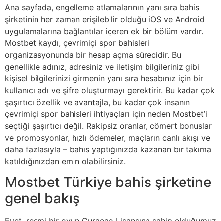
Ana sayfada, engelleme atlamalarının yanı sıra bahis
şirketinin her zaman erişilebilir olduğu iOS ve Android
uygulamalarına bağlantılar içeren ek bir bölüm vardır.
Mostbet kaydı, çevrimiçi spor bahisleri
organizasyonunda bir hesap açma sürecidir. Bu
genellikle adınız, adresiniz ve iletişim bilgileriniz gibi
kişisel bilgilerinizi girmenin yanı sıra hesabınız için bir
kullanıcı adı ve şifre oluşturmayı gerektirir. Bu kadar çok
şaşırtıcı özellik ve avantajla, bu kadar çok insanın
çevrimiçi spor bahisleri ihtiyaçları için neden Mostbet’i
seçtiği şaşırtıcı değil. Rakipsiz oranlar, cömert bonuslar
ve promosyonlar, hızlı ödemeler, maçların canlı akışı ve
daha fazlasıyla – bahis yaptığınızda kazanan bir takıma
katıldığınızdan emin olabilirsiniz.
Mostbet Türkiye bahis şirketine
genel bakış
Evet, resmi bir oyun Curacao Lisansına sahip olduğumuz