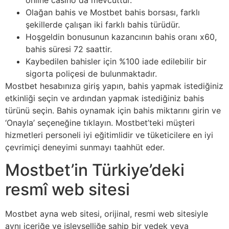
Olağan bahis ve Mostbet bahis borsası, farklı
şekillerde çalışan iki farklı bahis türüdür.
Hoşgeldin bonusunun kazancının bahis oranı x60,
bahis süresi 72 saattir.
Kaybedilen bahisler için %100 iade edilebilir bir
sigorta poliçesi de bulunmaktadır.
Mostbet hesabınıza giriş yapın, bahis yapmak istediğiniz
etkinliği seçin ve ardından yapmak istediğiniz bahis
türünü seçin. Bahis oynamak için bahis miktarını girin ve
‘Onayla’ seçeneğine tıklayın. Mostbet’teki müşteri
hizmetleri personeli iyi eğitimlidir ve tüketicilere en iyi
çevrimiçi deneyimi sunmayı taahhüt eder.
Mostbet’in Türkiye’deki
resmî web sitesi
Mostbet ayna web sitesi, orijinal, resmi web sitesiyle
aynı içeriğe ve işlevselliğe sahip bir yedek veya