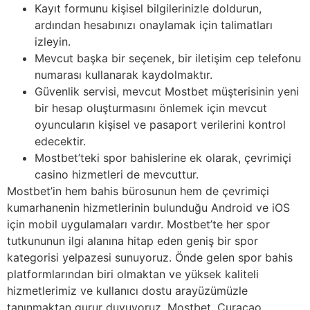
Kayıt formunu kişisel bilgilerinizle doldurun,
ardından hesabınızı onaylamak için talimatları
izleyin.
Mevcut başka bir seçenek, bir iletişim cep telefonu
numarası kullanarak kaydolmaktır.
Güvenlik servisi, mevcut Mostbet müşterisinin yeni
bir hesap oluşturmasını önlemek için mevcut
oyuncuların kişisel ve pasaport verilerini kontrol
edecektir.
Mostbet’teki spor bahislerine ek olarak, çevrimiçi
casino hizmetleri de mevcuttur.
Mostbet’in hem bahis bürosunun hem de çevrimiçi
kumarhanenin hizmetlerinin bulunduğu Android ve iOS
için mobil uygulamaları vardır. Mostbet’te her spor
tutkununun ilgi alanına hitap eden geniş bir spor
kategorisi yelpazesi sunuyoruz. Önde gelen spor bahis
platformlarından biri olmaktan ve yüksek kaliteli
hizmetlerimiz ve kullanıcı dostu arayüzümüzle
tanınmaktan gurur duyuyoruz. Mostbet, Curacao