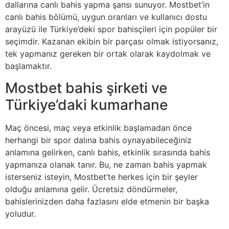
dallarına canlı bahis yapma şansı sunuyor. Mostbet’in
canlı bahis bölümü, uygun oranları ve kullanıcı dostu
arayüzü ile Türkiye’deki spor bahisçileri için popüler bir
seçimdir. Kazanan ekibin bir parçası olmak istiyorsanız,
tek yapmanız gereken bir ortak olarak kaydolmak ve
başlamaktır.
Mostbet bahis şirketi ve
Türkiye’daki kumarhane
Maç öncesi, maç veya etkinlik başlamadan önce
herhangi bir spor dalına bahis oynayabileceğiniz
anlamına gelirken, canlı bahis, etkinlik sırasında bahis
yapmanıza olanak tanır. Bu, ne zaman bahis yapmak
isterseniz isteyin, Mostbet’te herkes için bir şeyler
olduğu anlamına gelir. Ücretsiz döndürmeler,
bahislerinizden daha fazlasını elde etmenin bir başka
yoludur.