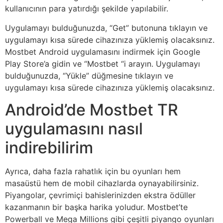
kullanıcının para yatırdığı şekilde yapılabilir.
Uygulamayı bulduğunuzda, “Get” butonuna tıklayın ve
uygulamayı kısa sürede cihazınıza yüklemiş olacaksınız.
Mostbet Android uygulamasını indirmek için Google
Play Store’a gidin ve “Mostbet “i arayın. Uygulamayı
bulduğunuzda, “Yükle” düğmesine tıklayın ve
uygulamayı kısa sürede cihazınıza yüklemiş olacaksınız.
Android’de Mostbet TR
uygulamasını nasıl
indirebilirim
Ayrıca, daha fazla rahatlık için bu oyunları hem
masaüstü hem de mobil cihazlarda oynayabilirsiniz.
Piyangolar, çevrimiçi bahislerinizden ekstra ödüller
kazanmanın bir başka harika yoludur. Mostbet’te
Powerball ve Mega Millions gibi çeşitli piyango oyunları