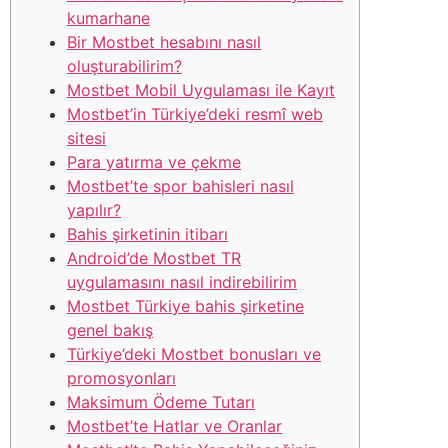
kumarhane
Bir Mostbet hesabını nasıl
oluşturabilirim?
Mostbet Mobil Uygulaması ile Kayıt
Mostbet’in Türkiye’deki resmî web
sitesi
Para yatırma ve çekme
Mostbet’te spor bahisleri nasıl
yapılır?
Bahis şirketinin itibarı
Android’de Mostbet TR
uygulamasını nasıl indirebilirim
Mostbet Türkiye bahis şirketine
genel bakış
Türkiye’deki Mostbet bonusları ve
promosyonları
Maksimum Ödeme Tutarı
Mostbet’te Hatlar ve Oranlar