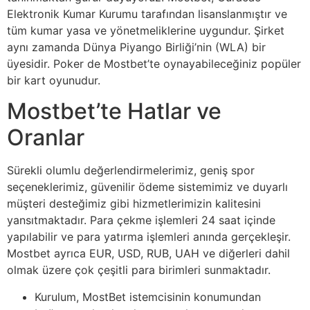
Elektronik Kumar Kurumu tarafından lisanslanmıştır ve
tüm kumar yasa ve yönetmeliklerine uygundur. Şirket
aynı zamanda Dünya Piyango Birliği’nin (WLA) bir
üyesidir. Poker de Mostbet’te oynayabileceğiniz popüler
bir kart oyunudur.
Mostbet’te Hatlar ve
Oranlar
Sürekli olumlu değerlendirmelerimiz, geniş spor
seçeneklerimiz, güvenilir ödeme sistemimiz ve duyarlı
müşteri desteğimiz gibi hizmetlerimizin kalitesini
yansıtmaktadır. Para çekme işlemleri 24 saat içinde
yapılabilir ve para yatırma işlemleri anında gerçekleşir.
Mostbet ayrıca EUR, USD, RUB, UAH ve diğerleri dahil
olmak üzere çok çeşitli para birimleri sunmaktadır.
Kurulum, MostBet istemcisinin konumundan