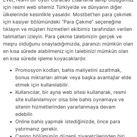
için resmi web sitemiz Türkiye’de ve dünyanın diğer
ülkelerinde kesinlikle yasaldır. Mostbet’ten para çekmek
için kasiyer bölümündeki “Para Çekme” seçeneğine
tıklayın ve müşteri hizmetleri ekibimiz tarafından verilen
talimatları izleyin. Para çekme talebinizin gerçek ve
meşru olduğunu onayladığımızda, paranızı mümkün olan
en kısa sürede alabilmeniz için talebinizi mümkün olan
en kısa sürede işleme koyacaklardır.
Promosyon kodları, bahis maliyetini azaltmak,
bonus miktarları almak veya başka avantajlar elde
etmek için kullanılabilir.
Kullanıcılar, bir ayna web sitesi kullanarak, resmi
site kullanılamıyor olsa bile bahis oynamaya ve
sitenin hizmetlerinden yararlanmaya devam
edebilir.
Online bahis yapmak istediğinizde, önce para
yatırmanız gerekir.
Casino bölümünün düzenli ziyaretçilerinden biri