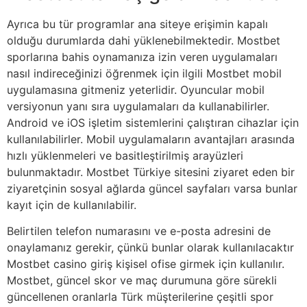
Ayrıca bu tür programlar ana siteye erişimin kapalı
olduğu durumlarda dahi yüklenebilmektedir. Mostbet
sporlarına bahis oynamanıza izin veren uygulamaları
nasıl indireceğinizi öğrenmek için ilgili Mostbet mobil
uygulamasına gitmeniz yeterlidir. Oyuncular mobil
versiyonun yanı sıra uygulamaları da kullanabilirler.
Android ve iOS işletim sistemlerini çalıştıran cihazlar için
kullanılabilirler. Mobil uygulamaların avantajları arasında
hızlı yüklenmeleri ve basitleştirilmiş arayüzleri
bulunmaktadır. Mostbet Türkiye sitesini ziyaret eden bir
ziyaretçinin sosyal ağlarda güncel sayfaları varsa bunlar
kayıt için de kullanılabilir.
Belirtilen telefon numarasını ve e-posta adresini de
onaylamanız gerekir, çünkü bunlar olarak kullanılacaktır
Mostbet casino giriş kişisel ofise girmek için kullanılır.
Mostbet, güncel skor ve maç durumuna göre sürekli
güncellenen oranlarla Türk müşterilerine çeşitli spor