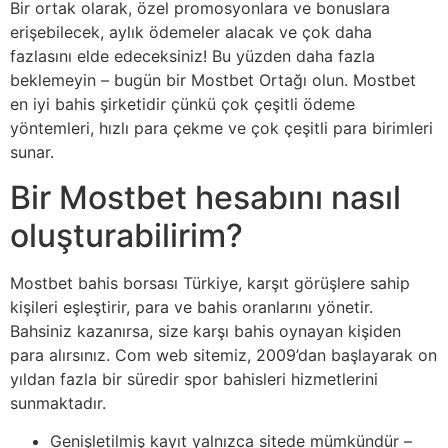
Bir ortak olarak, özel promosyonlara ve bonuslara
erişebilecek, aylık ödemeler alacak ve çok daha
fazlasını elde edeceksiniz! Bu yüzden daha fazla
beklemeyin – bugün bir Mostbet Ortağı olun. Mostbet
en iyi bahis şirketidir çünkü çok çeşitli ödeme
yöntemleri, hızlı para çekme ve çok çeşitli para birimleri
sunar.
Bir Mostbet hesabını nasıl
oluşturabilirim?
Mostbet bahis borsası Türkiye, karşıt görüşlere sahip
kişileri eşleştirir, para ve bahis oranlarını yönetir.
Bahsiniz kazanırsa, size karşı bahis oynayan kişiden
para alırsınız. Com web sitemiz, 2009’dan başlayarak on
yıldan fazla bir süredir spor bahisleri hizmetlerini
sunmaktadır.
Genişletilmiş kayıt yalnızca sitede mümkündür –