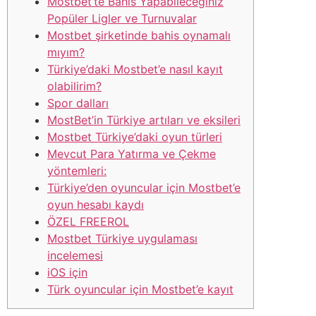
Mostbet’te Bahis Yapabileceğiniz
Popüler Ligler ve Turnuvalar
Mostbet şirketinde bahis oynamalı
mıyım?
Türkiye’daki Mostbet’e nasıl kayıt
olabilirim?
Spor dalları
MostBet’in Türkiye artıları ve eksileri
Mostbet Türkiye’daki oyun türleri
Mevcut Para Yatırma ve Çekme
yöntemleri:
Türkiye’den oyuncular için Mostbet’e
oyun hesabı kaydı
ÖZEL FREEROL
Mostbet Türkiye uygulaması
incelemesi
iOS için
Türk oyuncular için Mostbet’e kayıt