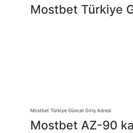
Mostbet Türkiye G
Mostbet Türkiye Güncel Giriş Adresi
Mostbet AZ-90 ka