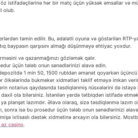
öz istifadəçilərinə hər bir matç üçün yüksək əmsallar və müx
l olub.
derlərdən təmin edilir. Bu, ədalətli oyuna və göstərilən RT
rtıq baypasın qarşısını almağı düşünməyə ehtiyac yoxdur.
erməsini və qazanmağınızı gözləmək qalır.
edur üçün tələb onun sənədlərinizi əlavə edin.
i depozitdə 1 min 50, 1500 rubldan əmanət qoyarkən üçüncü
r ölkələrində bukmeker xidmətləri təklif etməyə imkan verir
ərin notarius qaydasında təsdiqlənmiş nüsxələrini də istəyə b
daxil ola bilərsiniz. İstənilən yerdə tətbiqdən istifadə etmə
ə ya planşet lazımdır. Əlavə olaraq, sizə təsdiqlənmə lazım
n, sonra isə bu prosedur üçün tələb onun sənədlərinizi əlav
işə ixtisaslı dəstək xidmətinə arxayın ola bilərsiniz. Mostb
 az casino
.