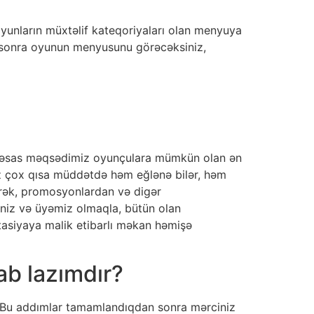
oyunların müxtəlif kateqoriyaları olan menyuya
an sonra oyunun menyusunu görəcəksiniz,
im əsas məqsədimiz oyunçulara mümkün olan ən
siz çox qısa müddətdə həm eğlənə bilər, həm
yərək, promosyonlardan və digər
iniz və üyəmiz olmaqla, bütün olan
asiyaya malik etibarlı məkan həmişə
ab lazımdır?
ər. Bu addımlar tamamlandıqdan sonra mərciniz