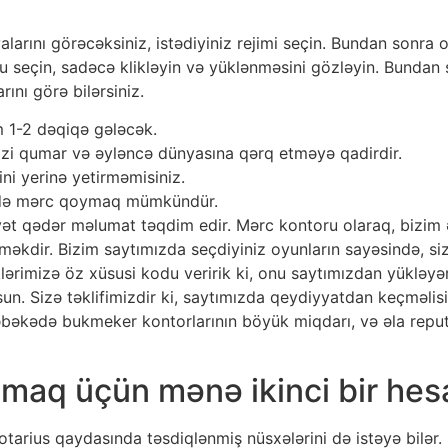
arını görəcəksiniz, istədiyiniz rejimi seçin. Bundan sonra 
unu seçin, sadəcə klikləyin və yüklənməsini gözləyin. Bund
ını görə bilərsiniz.
 1-2 dəqiqə gələcək.
sizi qumar və əyləncə dünyasına qərq etməyə qadirdir.
ni yerinə yetirməmisiniz.
jimdə mərc qoymaq mümkündür.
ayət qədər məlumat təqdim edir. Mərc kontoru olaraq, biz
etməkdir. Bizim saytımızda seçdiyiniz oyunların sayəsində, 
riklərimizə öz xüsusi kodu veririk ki, onu saytımızdan yüklə
un. Sizə təklifimizdir ki, saytımızda qeydiyyatdan keçməlis
əkədə bukmeker kontorlarının böyük miqdarı, və əla reput
maq üçün mənə ikinci bir hes
 notarius qaydasında təsdiqlənmiş nüsxələrini də istəyə bil