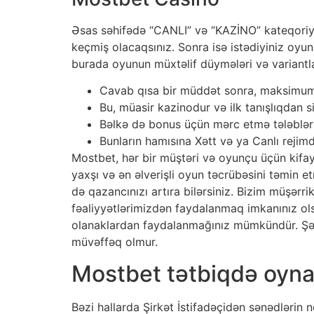
Əsas səhifədə “CANLI” və “KAZİNO” kateqoriyal
keçmiş olacaqsınız. Sonra isə istədiyiniz oy
burada oyunun müxtəlif düymələri və variantlar
Cavab qısa bir müddət sonra, maksimum
Bu, müasir kazinodur və ilk tanışlıqdan 
Bəlkə də bonus üçün mərc etmə tələbləri
Bunların hamısına Xətt və ya Canlı re
Mostbet, hər bir müştəri və oyunçu üçün kif
yaxşı və ən əlverişli oyun təcrübəsini təmin 
də qazancınızı artıra bilərsiniz. Bizim müşər
fəaliyyətlərimizdən faydalanmaq imkanınız ols
olanaklardan faydalanmağınız mümkündür. Şəb
müvəffəq olmur.
Mostbet tətbiqdə oyna
Bəzi hallarda Şirkət İstifadəçidən sənədlərin