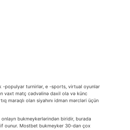
populyar turnirlər, e -sports, virtual oyunlar
lən vaxt matç cədvəlinə daxil ola və künc
tıq maraqlı olan siyahını idman mərcləri üçün
l onlayn bukmeykerlərindən biridir, burada
əklif ounur. Mostbet bukmeyker 30-dan çox