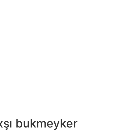
xşı bukmeyker