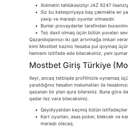
Xidmətin təhlükəsizliyi JAZ 9247 lisenziy
Siz bu kateqoriyaya baş çəkməklə ən yaxş
yaxşı və maraqlı oyunlar olmasıdır.
Bunlar provayderlər tərəfindən buraxılmı
Tez daxil olmaq üçün bütün yuvaları sevi
Qazandıqlarınızı iki qat artırmağa imkan ver
kimi Mostbet kazino hesaba pul qoymaq üçün h
hamısını isitifadə edə biləcəksiniz, yəni quma
Mostbet Giriş Türkiye (M
Xeyr, ancaq tətbiqdə profilinizlə oynamaq üç
yaratdığınız hesabın məlumatları ilə hesabınız
qazanan bir plan qura bilərsiniz. Buna görə d
qədər tez vara biləcəksiniz.
Qeydiyyatdan keçmiş bütün istifadəçilər i
Kart oyunları, əsas poker, blekcek və kar
maraqlı olacaq.