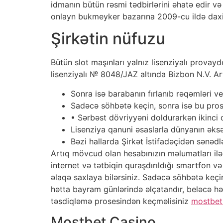
idmanın bütün rəsmi tədbirlərini əhatə edir və 
onlayn bukmeyker bazarına 2009-cu ildə daxi
Şirkətin nüfuzu
Bütün slot maşınları yalnız lisenziyalı provay
lisenziyalı № 8048/JAZ altında Bizbon N.V. A
Sonra isə barabanın fırlanıb rəqəmləri v
Sadəcə söhbətə keçin, sonra isə bu pros
• Sərbəst dövriyyəni doldurarkən ikinc
Lisenziya qanuni əsaslarla dünyanın əksə
Bəzi hallarda Şirkət İstifadəçidən sənədl
Artıq mövcud olan hesabınızın məlumatları ilə 
internet və tətbiqin quraşdırıldığı smartfon v
əlaqə saxlaya bilərsiniz. Sadəcə söhbətə keçi
hətta bayram günlərində əlçatandır, beləcə həm
təsdiqləmə prosesindən keçməlisiniz
mostbet
Mostbet Casino