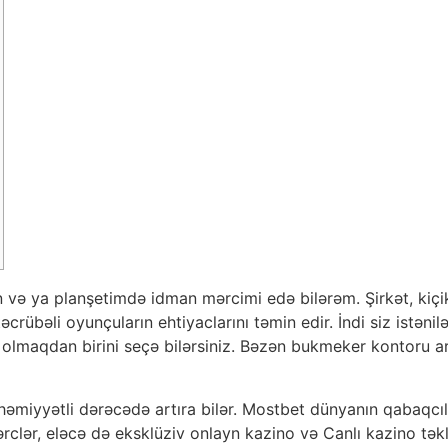
və ya planşetimdə idman mərcimi edə bilərəm. Şirkət, kiçik -
crübəli oyunçuların ehtiyaclarını təmin edir. İndi siz istəni
b olmaqdan birini seçə bilərsiniz. Bəzən bukmeker kontoru ar
həmiyyətli dərəcədə artıra bilər. Mostbet dünyanın qabaqcı
ərclər, eləcə də eksklüziv onlayn kazino və Canlı kazino t