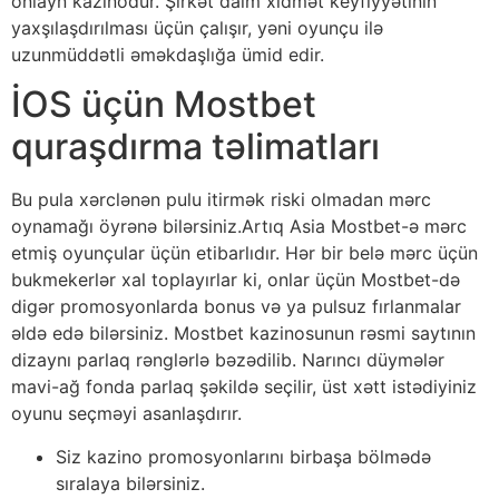
onlayn kazinodur. Şirkət daim xidmət keyfiyyətinin
yaxşılaşdırılması üçün çalışır, yəni oyunçu ilə
uzunmüddətli əməkdaşlığa ümid edir.
İOS üçün Mostbet
quraşdırma təlimatları
Bu pula xərclənən pulu itirmək riski olmadan mərc
oynamağı öyrənə bilərsiniz.Artıq Asia Mostbet-ə mərc
etmiş oyunçular üçün etibarlıdır. Hər bir belə mərc üçün
bukmekerlər xal toplayırlar ki, onlar üçün Mostbet-də
digər promosyonlarda bonus və ya pulsuz fırlanmalar
əldə edə bilərsiniz. Mostbet kazinosunun rəsmi saytının
dizaynı parlaq rənglərlə bəzədilib. Narıncı düymələr
mavi-ağ fonda parlaq şəkildə seçilir, üst xətt istədiyiniz
oyunu seçməyi asanlaşdırır.
Siz kazino promosyonlarını birbaşa bölmədə
sıralaya bilərsiniz.