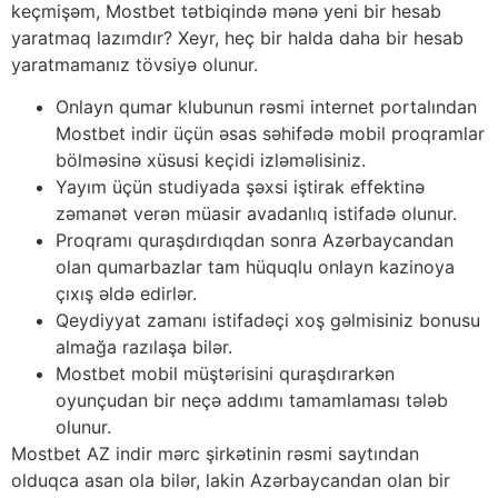
keçmişəm, Mostbet tətbiqində mənə yeni bir hesab
yaratmaq lazımdır? Xeyr, heç bir halda daha bir hesab
yaratmamanız tövsiyə olunur.
Onlayn qumar klubunun rəsmi internet portalından
Mostbet indir üçün əsas səhifədə mobil proqramlar
bölməsinə xüsusi keçidi izləməlisiniz.
Yayım üçün studiyada şəxsi iştirak effektinə
zəmanət verən müasir avadanlıq istifadə olunur.
Proqramı quraşdırdıqdan sonra Azərbaycandan
olan qumarbazlar tam hüquqlu onlayn kazinoya
çıxış əldə edirlər.
Qeydiyyat zamanı istifadəçi xoş gəlmisiniz bonusu
almağa razılaşa bilər.
Mostbet mobil müştərisini quraşdırarkən
oyunçudan bir neçə addımı tamamlaması tələb
olunur.
Mostbet AZ indir mərc şirkətinin rəsmi saytından
olduqca asan ola bilər, lakin Azərbaycandan olan bir