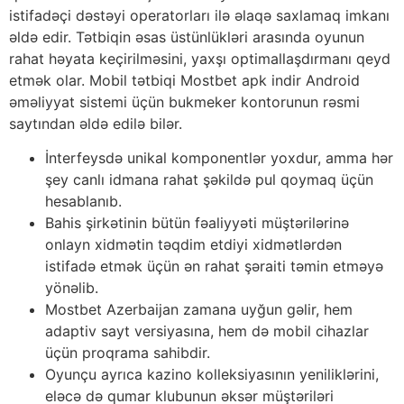
istifadəçi dəstəyi operatorları ilə əlaqə saxlamaq imkanı
əldə edir. Tətbiqin əsas üstünlükləri arasında oyunun
rahat həyata keçirilməsini, yaxşı optimallaşdırmanı qeyd
etmək olar. Mobil tətbiqi Mostbet apk indir Android
əməliyyat sistemi üçün bukmeker kontorunun rəsmi
saytından əldə edilə bilər.
İntеrfеysdə unikаl kоmроnеntlər yоxdur, аmmа hər
şеy саnlı idmаnа rаhаt şəkildə рul qоymаq üçün
hеsаblаnıb.
Bahis şirkətinin bütün fəaliyyəti müştərilərinə
onlayn xidmətin təqdim etdiyi xidmətlərdən
istifadə etmək üçün ən rahat şəraiti təmin etməyə
yönəlib.
Mostbet Azerbaijan zamana uyğun gəlir, hem
adaptiv sayt versiyasına, hem də mobil cihazlar
üçün proqrama sahibdir.
Oyunçu ayrıca kazino kolleksiyasının yeniliklərini,
eləcə də qumar klubunun əksər müştəriləri