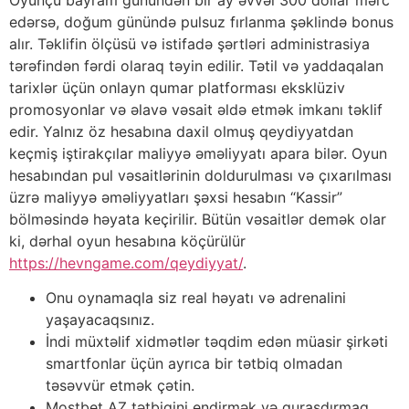
edərsə, doğum günündə pulsuz fırlanma şəklində bonus
alır. Təklifin ölçüsü və istifadə şərtləri administrasiya
tərəfindən fərdi olaraq təyin edilir. Tətil və yaddaqalan
tarixlər üçün onlayn qumar platforması eksklüziv
promosyonlar və əlavə vəsait əldə etmək imkanı təklif
edir. Yalnız öz hesabına daxil olmuş qeydiyyatdan
keçmiş iştirakçılar maliyyə əməliyyatı apara bilər. Oyun
hesabından pul vəsaitlərinin doldurulması və çıxarılması
üzrə maliyyə əməliyyatları şəxsi hesabın “Kassir”
bölməsində həyata keçirilir. Bütün vəsaitlər demək olar
ki, dərhal oyun hesabına köçürülür
https://hevngame.com/qeydiyyat/
.
Onu oynamaqla siz real həyatı və adrenalini
yaşayacaqsınız.
İndi müxtəlif xidmətlər təqdim edən müasir şirkəti
smartfonlar üçün ayrıca bir tətbiq olmadan
təsəvvür etmək çətin.
Mostbet AZ tətbiqini endirmək və quraşdırmaq