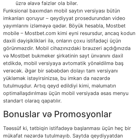
üzrə əlavə faizlər ola bilər.
Funksional baxımdan mobil saytın versiyası bütün
imkanları qoruyur – qeydiyyat prosedurundan video
yayımlarını izləməyə qədər. Böyük hesabla, Mostbet
mobile – Mostbet.com kimi eyni resursdur, ancaq kodun
daxili dəyişiklikləri ilə, onların çoxu istifadəçi üçün
görünməzdir. Mobil cihazınızdaki brauzeri açdığınızda
və Mostbet bukmeker şirkətinin sayt ünvanını daxil
etdikdə, mobil versiyaya avtomatik yönəldilmə baş
verəcək. Əgər bir səbəbdən dolayı tam versiyanı
yükləmək istəyirsinizsə, bu imkan da nəzərdə
tutulmuşdur. Artıq qeyd edildiyi kimi, məlumatın
optimallaşdırılması üçün mobil versiyada əsas menyu
standart olaraq qapatılır.
Bonuslar və Promosyonlar
Təəssüf ki, tətbiqin istifadəyə başlanması üçün heç bir
mükafat nəzərdə tutulmayıb. Saytda qeydiyyatdan