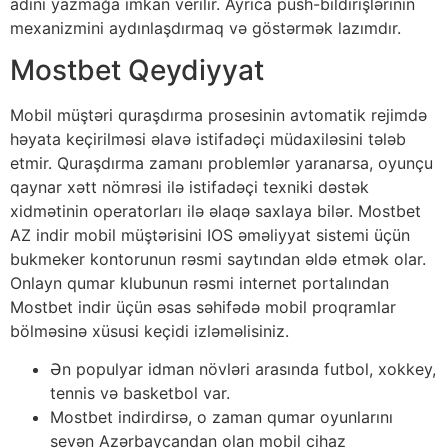
adını yazmağa imkan verilir. Ayrıca push-bildirişlərinin
mexanizmini aydınlaşdırmaq və göstərmək lazımdır.
Mostbet Qeydiyyat
Mobil müştəri quraşdırma prosesinin avtomatik rejimdə
həyata keçirilməsi əlavə istifadəçi müdaxiləsini tələb
etmir. Quraşdırma zamanı problemlər yaranarsa, oyunçu
qaynar xətt nömrəsi ilə istifadəçi texniki dəstək
xidmətinin operatorları ilə əlaqə saxlaya bilər. Mostbet
AZ indir mobil müştərisini IOS əməliyyat sistemi üçün
bukmeker kontorunun rəsmi saytından əldə etmək olar.
Onlayn qumar klubunun rəsmi internet portalından
Mostbet indir üçün əsas səhifədə mobil proqramlar
bölməsinə xüsusi keçidi izləməlisiniz.
Ən populyar idman növləri arasında futbol, ​​xokkey,
tennis və basketbol var.
Mostbet indirdirsə, o zaman qumar oyunlarını
sevən Azərbaycandan olan mobil cihaz