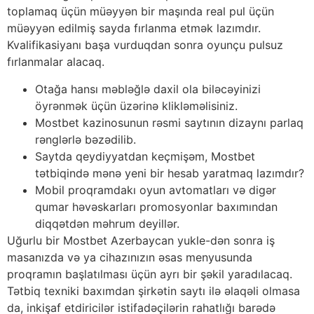
toplamaq üçün müəyyən bir maşında real pul üçün
müəyyən edilmiş sayda fırlanma etmək lazımdır.
Kvalifikasiyanı başa vurduqdan sonra oyunçu pulsuz
fırlanmalar alacaq.
Otağa hansı məbləğlə daxil ola biləcəyinizi
öyrənmək üçün üzərinə klikləməlisiniz.
Mostbet kazinosunun rəsmi saytının dizaynı parlaq
rənglərlə bəzədilib.
Saytda qeydiyyatdan keçmişəm, Mostbet
tətbiqində mənə yeni bir hesab yaratmaq lazımdır?
Mobil proqramdakı oyun avtomatları və digər
qumar həvəskarları promosyonlar baxımından
diqqətdən məhrum deyillər.
Uğurlu bir Mostbet Azerbaycan yukle-dən sonra iş
masanızda və ya cihazınızın əsas menyusunda
proqramın başlatılması üçün ayrı bir şəkil yaradılacaq.
Tətbiq texniki baxımdan şirkətin saytı ilə əlaqəli olmasa
da, inkişaf etdiricilər istifadəçilərin rahatlığı barədə