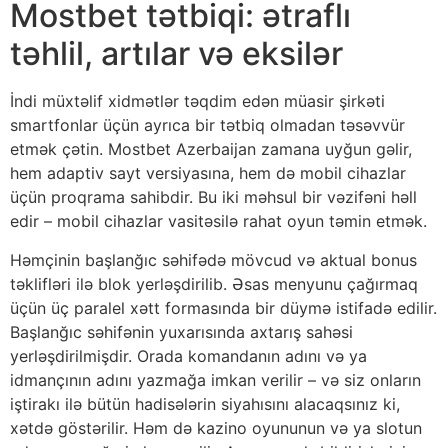
Mostbet tətbiqi: ətraflı
təhlil, artılar və eksilər
İndi müxtəlif xidmətlər təqdim edən müasir şirkəti
smartfonlar üçün ayrıca bir tətbiq olmadan təsəvvür
etmək çətin. Mostbet Azerbaijan zamana uyğun gəlir,
hem adaptiv sayt versiyasına, hem də mobil cihazlar
üçün proqrama sahibdir. Bu iki məhsul bir vəzifəni həll
edir – mobil cihazlar vasitəsilə rahat oyun təmin etmək.
Həmçinin başlanğıc səhifədə mövcud və aktual bonus
təklifləri ilə blok yerləşdirilib. Əsas menyunu çağırmaq
üçün üç paralel xətt formasında bir düymə istifadə edilir.
Başlanğıc səhifənin yuxarısında axtarış sahəsi
yerləşdirilmişdir. Orada komandanın adını və ya
idmançının adını yazmağa imkan verilir – və siz onların
iştirakı ilə bütün hadisələrin siyahısını alacaqsınız ki,
xətdə göstərilir. Həm də kazino oyununun və ya slotun