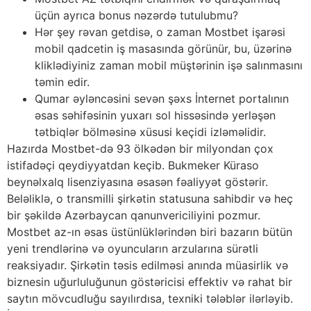
üçün ayrıca bonus nəzərdə tutulubmu?
Hər şey rəvan getdisə, o zaman Mostbet işarəsi
mobil qadcetin iş masasında görünür, bu, üzərinə
kliklədiyiniz zaman mobil müştərinin işə salınmasını
təmin edir.
Qumar əyləncəsini sevən şəxs İnternet portalının
əsas səhifəsinin yuxarı sol hissəsində yerləşən
tətbiqlər bölməsinə xüsusi keçidi izləməlidir.
Hazırda Mostbet-də 93 ölkədən bir milyondan çox
istifadəçi qeydiyyatdan keçib. Bukmeker Küraso
beynəlxalq lisenziyasına əsasən fəaliyyət göstərir.
Beləliklə, o transmilli şirkətin statusuna sahibdir və heç
bir şəkildə Azərbaycan qanunvericiliyini pozmur.
Mostbet az-ın əsas üstünlüklərindən biri bazarın bütün
yeni trendlərinə və oyuncuların arzularına sürətli
reaksiyadır. Şirkətin təsis edilməsi anında müasirlik və
biznesin uğurluluğunun göstəricisi effektiv və rahat bir
saytın mövcudluğu sayılırdısa, texniki tələblər ilərləyib.