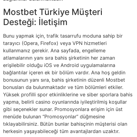
Mostbet Türkiye Müşteri
Desteği: İletişim
Bunu yapmak için, trafik tasarrufu moduna sahip bir
tarayıcı (Opera, Firefox) veya VPN hizmetleri
kullanmanız gerekir. Ana sayfada, engelleme
atlamalarının yanı sıra bahis şirketinin her zaman
erişilebilir olduğu iOS ve Android uygulamalarına
bağlantılar içeren ek bir bölüm vardır. Ana hoş geldin
bonusunun yanı sıra, bahis şirketinin düzenli Mostbet
bonusları da bulunmaktadır ve tüm bölümleri etkiler.
Yüksek profilli spor etkinliklerine ve siber sporlara bahis
yapma, belirli casino oyunlarında iyileştirilmiş koşullar
gibi seçenekler sunar. Promosyonlara erişim için üst
menüde bulunan “Promosyonlar” düğmesine
tıklayabilirsiniz. Bütün bunlar bahisçinin müşterisi olan
herkesin yaşayabileceği tüm avantajlardan uzaktır.