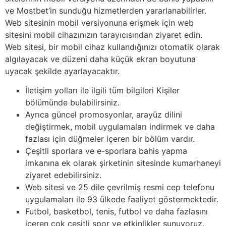
ve Mostbet’in sunduğu hizmetlerden yararlanabilirler.
Web sitesinin mobil versiyonuna erişmek için web
sitesini mobil cihazınızın tarayıcısından ziyaret edin.
Web sitesi, bir mobil cihaz kullandığınızı otomatik olarak
algılayacak ve düzeni daha küçük ekran boyutuna
uyacak şekilde ayarlayacaktır.
İletişim yolları ile ilgili tüm bilgileri Kişiler
bölümünde bulabilirsiniz.
Ayrıca güncel promosyonlar, arayüz dilini
değiştirmek, mobil uygulamaları indirmek ve daha
fazlası için düğmeler içeren bir bölüm vardır.
Çeşitli sporlara ve e-sporlara bahis yapma
imkanına ek olarak şirketinin sitesinde kumarhaneyi
ziyaret edebilirsiniz.
Web sitesi ve 25 dile çevrilmiş resmi cep telefonu
uygulamaları ile 93 ülkede faaliyet göstermektedir.
Futbol, basketbol, tenis, futbol ve daha fazlasını
içeren çok çeşitli spor ve etkinlikler sunuyoruz.