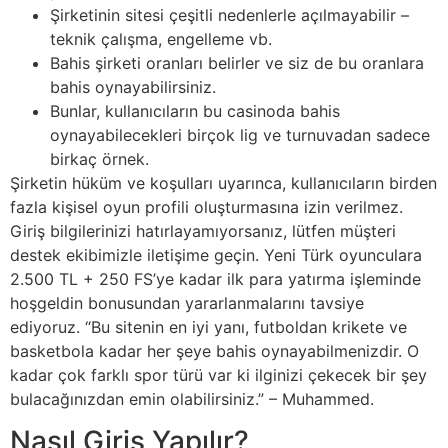
Şirketinin sitesi çeşitli nedenlerle açılmayabilir –
teknik çalışma, engelleme vb.
Bahis şirketi oranları belirler ve siz de bu oranlara
bahis oynayabilirsiniz.
Bunlar, kullanıcıların bu casinoda bahis
oynayabilecekleri birçok lig ve turnuvadan sadece
birkaç örnek.
Şirketin hüküm ve koşulları uyarınca, kullanıcıların birden
fazla kişisel oyun profili oluşturmasına izin verilmez.
Giriş bilgilerinizi hatırlayamıyorsanız, lütfen müşteri
destek ekibimizle iletişime geçin. Yeni Türk oyunculara
2.500 TL + 250 FS’ye kadar ilk para yatırma işleminde
hoşgeldin bonusundan yararlanmalarını tavsiye
ediyoruz. “Bu sitenin en iyi yanı, futboldan krikete ve
basketbola kadar her şeye bahis oynayabilmenizdir. O
kadar çok farklı spor türü var ki ilginizi çekecek bir şey
bulacağınızdan emin olabilirsiniz.” – Muhammed.
Nasıl Giriş Yapılır?