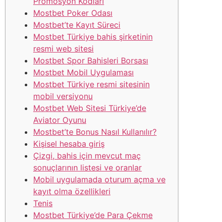
Promosyon Kodları
Mostbet Poker Odası
Mostbet’te Kayıt Süreci
Mostbet Türkiye bahis şirketinin
resmi web sitesi
Mostbet Spor Bahisleri Borsası
Mostbet Mobil Uygulaması
Mostbet Türkiye resmi sitesinin
mobil versiyonu
Mostbet Web Sitesi Türkiye’de
Aviator Oyunu
Mostbet’te Bonus Nasıl Kullanılır?
Kişisel hesaba giriş
Çizgi, bahis için mevcut maç
sonuçlarının listesi ve oranlar
Mobil uygulamada oturum açma ve
kayıt olma özellikleri
Tenis
Mostbet Türkiye’de Para Çekme