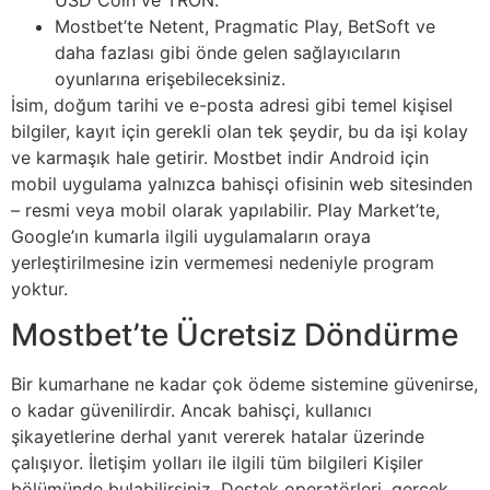
Mostbet’te Netent, Pragmatic Play, BetSoft ve
daha fazlası gibi önde gelen sağlayıcıların
oyunlarına erişebileceksiniz.
İsim, doğum tarihi ve e-posta adresi gibi temel kişisel
bilgiler, kayıt için gerekli olan tek şeydir, bu da işi kolay
ve karmaşık hale getirir. Mostbet indir Android için
mobil uygulama yalnızca bahisçi ofisinin web sitesinden
– resmi veya mobil olarak yapılabilir. Play Market’te,
Google’ın kumarla ilgili uygulamaların oraya
yerleştirilmesine izin vermemesi nedeniyle program
yoktur.
Mostbet’te Ücretsiz Döndürme
Bir kumarhane ne kadar çok ödeme sistemine güvenirse,
o kadar güvenilirdir. Ancak bahisçi, kullanıcı
şikayetlerine derhal yanıt vererek hatalar üzerinde
çalışıyor. İletişim yolları ile ilgili tüm bilgileri Kişiler
bölümünde bulabilirsiniz. Destek operatörleri, gerçek