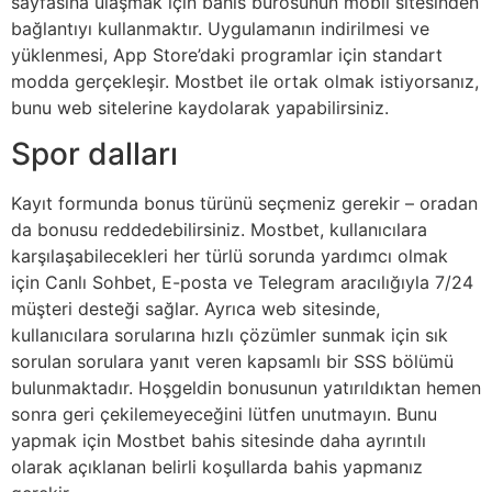
sayfasına ulaşmak için bahis bürosunun mobil sitesinden
bağlantıyı kullanmaktır. Uygulamanın indirilmesi ve
yüklenmesi, App Store’daki programlar için standart
modda gerçekleşir. Mostbet ile ortak olmak istiyorsanız,
bunu web sitelerine kaydolarak yapabilirsiniz.
Spor dalları
Kayıt formunda bonus türünü seçmeniz gerekir – oradan
da bonusu reddedebilirsiniz. Mostbet, kullanıcılara
karşılaşabilecekleri her türlü sorunda yardımcı olmak
için Canlı Sohbet, E-posta ve Telegram aracılığıyla 7/24
müşteri desteği sağlar. Ayrıca web sitesinde,
kullanıcılara sorularına hızlı çözümler sunmak için sık
sorulan sorulara yanıt veren kapsamlı bir SSS bölümü
bulunmaktadır. Hoşgeldin bonusunun yatırıldıktan hemen
sonra geri çekilemeyeceğini lütfen unutmayın. Bunu
yapmak için Mostbet bahis sitesinde daha ayrıntılı
olarak açıklanan belirli koşullarda bahis yapmanız