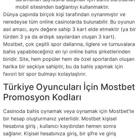
mobil sitesinden bağlantıyı kullanmaktır.
Dünya çapında birçok kişi tarafından oynanmıştır ve
neredeyse tüm online casinolarda bulunabilir. Bu oyunun
asıl amacı, aynı değere sahip 3 kart elde etmektir (ya bir
türden 3 ya da ardışık sayılardan oluşan 3 kart).
Mostbet, çok çeşitli spor dallarına, liglere ve turnuvalara
bahis yapabileceğiniz en iyi online bahis şirketlerinden
biridir. Site, hem popüler hem de özel sporlardan oluşan
harika bir seçkiye sahiptir, bu da bahis yapmak için
favori bir spor bulmayı kolaylaştırır.
Türkiye Oyuncuları İçin Mostbet
Promosyon Kodları
Casinoda bahis oynamak veya oynamak için Mostbet’te
bir hesap oluşturmanız yeterlidir. Mostbet kişisel
hesabına giriş , kullanıcı kaydından hemen sonra
sağlanır. Kişisel hesabınıza giriş, bir şifre ve giriş