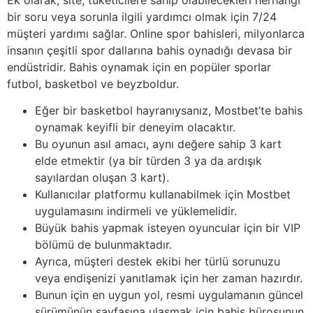
bir soru veya sorunla ilgili yardımcı olmak için 7/24
müşteri yardımı sağlar. Online spor bahisleri, milyonlarca
insanın çeşitli spor dallarına bahis oynadığı devasa bir
endüstridir. Bahis oynamak için en popüler sporlar
futbol, ​​basketbol ve beyzboldur.
Eğer bir basketbol hayranıysanız, Mostbet’te bahis
oynamak keyifli bir deneyim olacaktır.
Bu oyunun asıl amacı, aynı değere sahip 3 kart
elde etmektir (ya bir türden 3 ya da ardışık
sayılardan oluşan 3 kart).
Kullanıcılar platformu kullanabilmek için Mostbet
uygulamasını indirmeli ve yüklemelidir.
Büyük bahis yapmak isteyen oyuncular için bir VIP
bölümü de bulunmaktadır.
Ayrıca, müşteri destek ekibi her türlü sorunuzu
veya endişenizi yanıtlamak için her zaman hazırdır.
Bunun için en uygun yol, resmi uygulamanın güncel
sürümünün sayfasına ulaşmak için bahis bürosunun