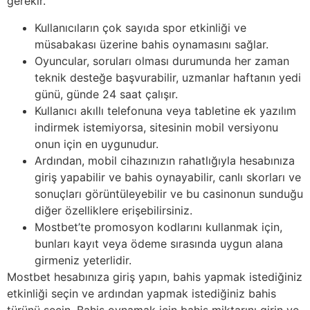
gerekir.
Kullanıcıların çok sayıda spor etkinliği ve
müsabakası üzerine bahis oynamasını sağlar.
Oyuncular, soruları olması durumunda her zaman
teknik desteğe başvurabilir, uzmanlar haftanın yedi
günü, günde 24 saat çalışır.
Kullanıcı akıllı telefonuna veya tabletine ek yazılım
indirmek istemiyorsa, sitesinin mobil versiyonu
onun için en uygunudur.
Ardından, mobil cihazınızın rahatlığıyla hesabınıza
giriş yapabilir ve bahis oynayabilir, canlı skorları ve
sonuçları görüntüleyebilir ve bu casinonun sunduğu
diğer özelliklere erişebilirsiniz.
Mostbet’te promosyon kodlarını kullanmak için,
bunları kayıt veya ödeme sırasında uygun alana
girmeniz yeterlidir.
Mostbet hesabınıza giriş yapın, bahis yapmak istediğiniz
etkinliği seçin ve ardından yapmak istediğiniz bahis
türünü seçin. Bahis oynamak için bahis miktarını girin ve