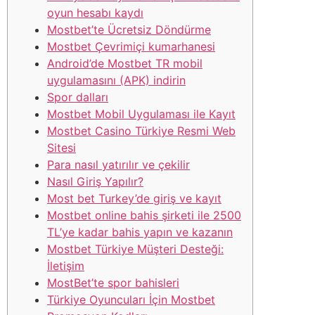
oyun hesabı kaydı
Mostbet’te Ücretsiz Döndürme
Mostbet Çevrimiçi kumarhanesi
Android’de Mostbet TR mobil
uygulamasını (APK) indirin
Spor dalları
Mostbet Mobil Uygulaması ile Kayıt
Mostbet Casino Türkiye Resmi Web
Sitesi
Para nasıl yatırılır ve çekilir
Nasıl Giriş Yapılır?
Most bet Turkey’de giriş ve kayıt
Mostbet online bahis şirketi ile 2500
TL’ye kadar bahis yapın ve kazanın
Mostbet Türkiye Müşteri Desteği:
İletişim
MostBet’te spor bahisleri
Türkiye Oyuncuları İçin Mostbet