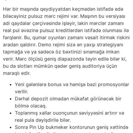
Hər bir maşında qeydiyyatdan keçmədən istifadə edə
biləcəyiniz pulsuz mərc rejimi var. Maşının bu versiyası
adi qaydalar çərçivəsində işləyir, lakin mərclər zamanı
real pul əvəzinə pulsuz kreditlərdən istifadə olunması ilə
fərqlənir. Bu, qumar oyunları zamanı vəsait itirmək riskini
aradan qaldırır. Demo rejimi sizə ən yaxşı strategiyanı
tapmağa və ya sadəcə öz bəxtinizi sınamağa imkan
verir. Mərc ölçüsü geniş diapazonda təyin edilə bilər ki,
bu da slotları mümkün qədər geniş auditoriya üçün
maraqlı edir.
Yeni gələnlərə bonus və həmişə bəzi promosyonlar
verilir.
Dərhal depozit olmadan mükafat görünəcək bir
bölmə olacaq.
Toplanmış xallar ouonçunun səviyyəsini artırır və
real pula dəyişdirilə bilər.
Sonra Pin Up bukmeker kontorunun geniş xəttində