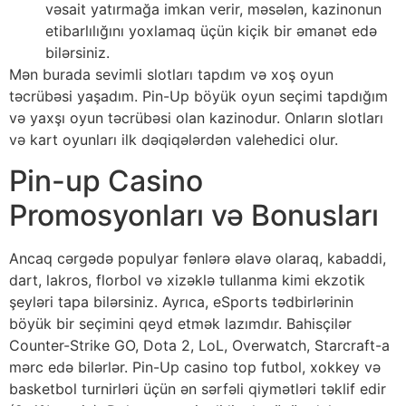
vəsait yatırmağa imkan verir, məsələn, kazinonun
etibarlılığını yoxlamaq üçün kiçik bir əmanət edə
bilərsiniz.
Mən burada sevimli slotları tapdım və xoş oyun
təcrübəsi yaşadım. Pin-Up böyük oyun seçimi tapdığım
və yaxşı oyun təcrübəsi olan kazinodur. Onların slotları
və kart oyunları ilk dəqiqələrdən valehedici olur.
Pin-up Casino
Promosyonları və Bonusları
Ancaq cərgədə populyar fənlərə əlavə olaraq, kabaddi,
dart, lakros, florbol və xizəklə tullanma kimi ekzotik
şeyləri tapa bilərsiniz. Ayrıca, eSports tədbirlərinin
böyük bir seçimini qeyd etmək lazımdır. Bahisçilər
Counter-Strike GO, Dota 2, LoL, Overwatch, Starcraft-a
mərc edə bilərlər. Pin-Up casino top futbol, ​​xokkey və
basketbol turnirləri üçün ən sərfəli qiymətləri təklif edir