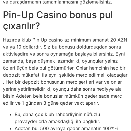
və quraşdırmanın tamamlanmasını gözləməlisiniz.
Pin-Up Casino bonus pul
çıxarılır?
Hazırda klub Pin Up casino az minimum əmanət 20 AZN
və ya 10 dollardır. Siz bu bonusu doldurduqdan sonra
aktivləşdirə və sonra oynamağa başlaya bilərsiniz. Eyni
zamanda, başa düşmək lazımdır ki, oyunçular yalnız
özləri üçün belə pul götürmürlər. Onlar həmçinin heç bir
depozit mükafatı ilə eyni şəkildə mərc edilməli olacaqlar
. Hər bir depozit bonusunun mərc şərtləri var və onlar
yerinə yetirilməlidir ki, oyunçu daha sonra hədiyyə ala
bilsin Adətən belə bonuslar mümkün qədər sadə mərc
edilir və 1 gündən 3 günə qədər vaxt aparır.
Bu, daha çox klub rəhbərliyinin nüfuzlu
provayderlərlə əməkdaşlığı ilə bağlıdır.
Adətən bu, 500 avroya qədər əmanətin 100%-i