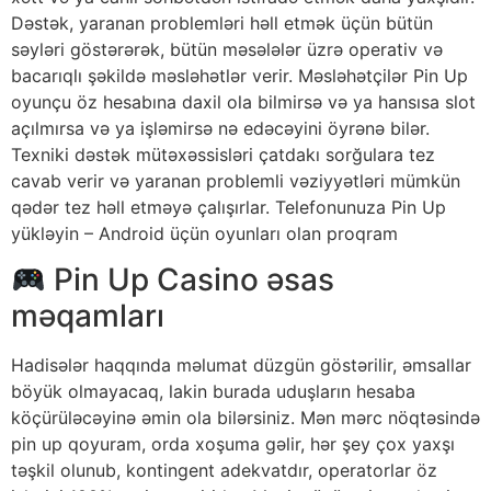
Dəstək, yaranan problemləri həll etmək üçün bütün
səyləri göstərərək, bütün məsələlər üzrə operativ və
bacarıqlı şəkildə məsləhətlər verir. Məsləhətçilər Pin Up
oyunçu öz hesabına daxil ola bilmirsə və ya hansısa slot
açılmırsa və ya işləmirsə nə edəcəyini öyrənə bilər.
Texniki dəstək mütəxəssisləri çatdakı sorğulara tez
cavab verir və yaranan problemli vəziyyətləri mümkün
qədər tez həll etməyə çalışırlar. Telefonunuza Pin Up
yükləyin – Android üçün oyunları olan proqram
Pin Up Casino əsas
məqamları
Hadisələr haqqında məlumat düzgün göstərilir, əmsallar
böyük olmayacaq, lakin burada uduşların hesaba
köçürüləcəyinə əmin ola bilərsiniz. Mən mərc nöqtəsində
pin up qoyuram, orda xoşuma gəlir, hər şey çox yaxşı
təşkil olunub, kontingent adekvatdır, operatorlar öz