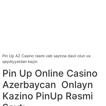
Pin Up AZ Casino rəsmi veb saytına daxil olun və
qeydiyyatdan keçin
Pin Up Online Casino
Azerbaycan ️ Onlayn
Kazino PinUp Rəsmi