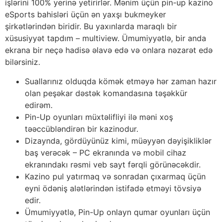
işlərini 100% yerinə yetirirlər. Mənim üçün pin-up kazino
eSports bahisləri üçün ən yaxşı bukmeyker
şirkətlərindən biridir. Bu yaxınlarda maraqlı bir
xüsusiyyət tapdım – multiview. Ümumiyyətlə, bir anda
ekrana bir neçə hadisə əlavə edə və onlara nəzarət edə
bilərsiniz.
Suallarınız olduqda kömək etməyə hər zaman hazır
olan peşəkar dəstək komandasına təşəkkür
edirəm.
Pin-Up oyunları müxtəlifliyi ilə məni xoş
təəccübləndirən bir kazinodur.
Dizaynda, gördüyünüz kimi, müəyyən dəyişikliklər
baş verəcək – PC ekranında və mobil cihaz
ekranındakı rəsmi veb sayt fərqli görünəcəkdir.
Kazino pul yatırmaq və sonradan çıxarmaq üçün
eyni ödəniş alətlərindən istifadə etməyi tövsiyə
edir.
Ümumiyyətlə, Pin-Up onlayn qumar oyunları üçün