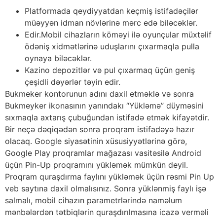
Platformada qeydiyyatdan keçmiş istifadəçilər
müəyyən idman növlərinə mərc edə biləcəklər.
Edir.Mobil cihazların köməyi ilə oyunçular müxtəlif
ödəniş xidmətlərinə uduşlarını çıxarmaqla pulla
oynaya biləcəklər.
Kazino depozitlər və pul çıxarmaq üçün geniş
çeşidli dəyərlər təyin edir.
Bukmeker kontorunun adını daxil etməklə və sonra
Bukmeyker ikonasının yanındakı “Yükləmə” düyməsini
sıxmaqla axtarış çubuğundan istifadə etmək kifayətdir.
Bir neçə dəqiqədən sonra proqram istifadəyə hazır
olacaq. Google siyasətinin xüsusiyyətlərinə görə,
Google Play proqramlar mağazası vasitəsilə Android
üçün Pin-Up proqramını yükləmək mümkün deyil.
Proqram quraşdırma faylını yükləmək üçün rəsmi Pin Up
veb saytına daxil olmalısınız. Sonra yüklənmiş faylı işə
salmalı, mobil cihazın parametrlərində naməlum
mənbələrdən tətbiqlərin quraşdırılmasına icazə verməli