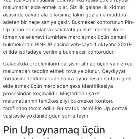
məlumatlar əldə etmək olar. Siz ilk gələnə ilk xidmət
əsasında cavab ala bilərsiniz, lakin gözləmə müddəti
adətən bir neçə saniyə çəkir. Bukmeker kontorunun Pin-
Up artan bonuslar və səxavətli pulsuz mərclər ilə e-
idman və ənənəvi turnirlərə mərc etmək üçün qanuni
bukmekerdir. PIN-UP casino veb-saytı 1 oktyabr 2020-
ci ildə istifadəyə verilmiş bukmeker kontorudur.
Gələcəkdə problemlərin qarşısını almaq üçün yalnız real
məlumatları təqdim etmək tövsiyə olunur. Qeydiyyat
formasını doldurduqdan sonra oyun hesabına tam giriş
əldə etmək üçün mərc edən şəxs identifikasiya
prosesindən keçməlidir. Müştərilərin şəxsi
məlumatlarının təhlükəsizliyi bukmeker kontoru
tərəfindən təmin edilir. Bu status rəsmi Pin Up portalı
vasitəsilə yoxlanıldıqdan sonra təyin
Pin Up oynamaq üçün