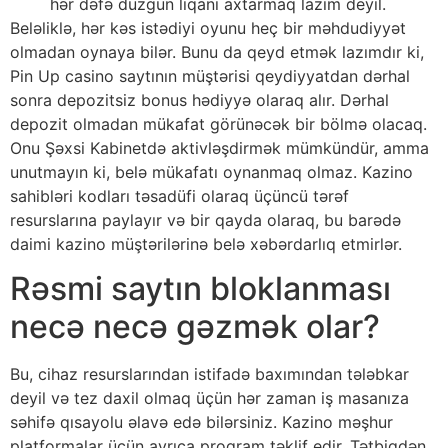
hər dəfə düzgün liqanı axtarmaq lazım deyil.
Beləliklə, hər kəs istədiyi oyunu heç bir məhdudiyyət
olmadan oynaya bilər. Bunu da qeyd etmək lazımdır ki,
Pin Up casino saytının müştərisi qeydiyyatdan dərhal
sonra depozitsiz bonus hədiyyə olaraq alır. Dərhal
depozit olmadan mükafat görünəcək bir bölmə olacaq.
Onu Şəxsi Kabinetdə aktivləşdirmək mümkündür, amma
unutmayın ki, belə mükafatı oynanmaq olmaz. Kazino
sahibləri kodları təsadüfi olaraq üçüncü tərəf
resurslarına paylayır və bir qayda olaraq, bu barədə
daimi kazino müştərilərinə belə xəbərdarlıq etmirlər.
Rəsmi saytın bloklanması
necə necə gəzmək olar?
Bu, cihaz resurslarından istifadə baxımından tələbkar
deyil və tez daxil olmaq üçün hər zaman iş masanıza
səhifə qısayolu əlavə edə bilərsiniz. Kazino məşhur
platformalar üçün ayrıca proqram təklif edir. Tətbiqdən