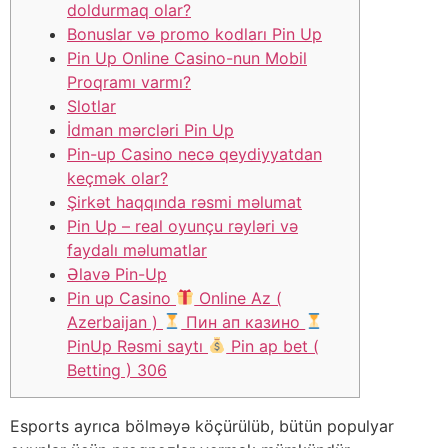
doldurmaq olar?
Bonuslar və promo kodları Pin Up
Pin Up Online Casino-nun Mobil
Proqramı varmı?
Slotlar
İdman mərcləri Pin Up
Pin-up Casino necə qeydiyyatdan
keçmək olar?
Şirkət haqqında rəsmi məlumat
Pin Up – real oyunçu rəyləri və
faydalı məlumatlar
Əlavə Pin-Up
Pin up Casino
Online Az (
Azerbaijan )
Пин ап казино
PinUp Rəsmi saytı
Pin ap bet (
Betting ) 306
Esports ayrıca bölməyə köçürülüb, bütün populyar