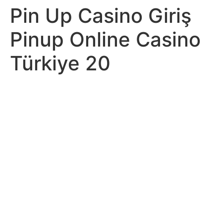
Pin Up Casino Giriş
Pinup Online Casino
Türkiye 20