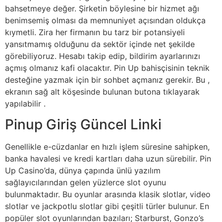
bahsetmeye değer. Şirketin böylesine bir hizmet ağı
benimsemiş olması da memnuniyet açısından oldukça
kıymetli. Zira her firmanın bu tarz bir potansiyeli
yansıtmamış olduğunu da sektör içinde net şekilde
görebiliyoruz. Hesabı takip edip, bildirim ayarlarınızı
açmış olmanız kafi olacaktır. Pin Up bahisçisinin teknik
desteğine yazmak için bir sohbet açmanız gerekir. Bu ,
ekranın sağ alt köşesinde bulunan butona tıklayarak
yapılabilir .
Pinup Giriş Güncel Linki
Genellikle e-cüzdanlar en hızlı işlem süresine sahipken,
banka havalesi ve kredi kartları daha uzun sürebilir. Pin
Up Casino’da, dünya çapında ünlü yazılım
sağlayıcılarından gelen yüzlerce slot oyunu
bulunmaktadır. Bu oyunlar arasında klasik slotlar, video
slotlar ve jackpotlu slotlar gibi çeşitli türler bulunur. En
popüler slot oyunlarından bazıları; Starburst, Gonzo’s