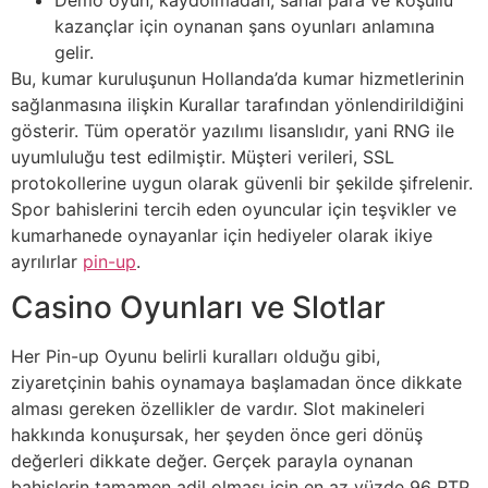
kazançlar için oynanan şans oyunları anlamına
gelir.
Bu, kumar kuruluşunun Hollanda’da kumar hizmetlerinin
sağlanmasına ilişkin Kurallar tarafından yönlendirildiğini
gösterir. Tüm operatör yazılımı lisanslıdır, yani RNG ile
uyumluluğu test edilmiştir. Müşteri verileri, SSL
protokollerine uygun olarak güvenli bir şekilde şifrelenir.
Spor bahislerini tercih eden oyuncular için teşvikler ve
kumarhanede oynayanlar için hediyeler olarak ikiye
ayrılırlar
pin-up
.
Casino Oyunları ve Slotlar
Her Pin-up Oyunu belirli kuralları olduğu gibi,
ziyaretçinin bahis oynamaya başlamadan önce dikkate
alması gereken özellikler de vardır. Slot makineleri
hakkında konuşursak, her şeyden önce geri dönüş
değerleri dikkate değer. Gerçek parayla oynanan
bahislerin tamamen adil olması için en az yüzde 96 RTP