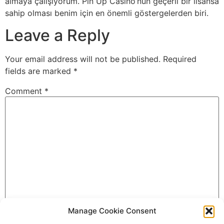
almaya çalışıyorum. Pin Up Casino’nun geçerli bir lisansa
sahip olması benim için en önemli göstergelerden biri.
Leave a Reply
Your email address will not be published.
Required
fields are marked
*
Comment
*
Manage Cookie Consent
Name
*