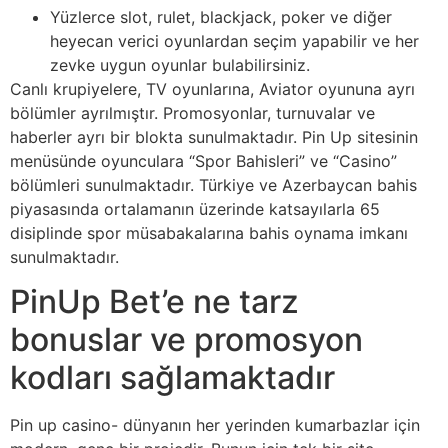
Yüzlerce slot, rulet, blackjack, poker ve diğer
heyecan verici oyunlardan seçim yapabilir ve her
zevke uygun oyunlar bulabilirsiniz.
Canlı krupiyelere, TV oyunlarına, Aviator oyununa ayrı
bölümler ayrılmıştır. Promosyonlar, turnuvalar ve
haberler ayrı bir blokta sunulmaktadır. Pin Up sitesinin
menüsünde oyunculara “Spor Bahisleri” ve “Casino”
bölümleri sunulmaktadır. Türkiye ve Azerbaycan bahis
piyasasında ortalamanın üzerinde katsayılarla 65
disiplinde spor müsabakalarına bahis oynama imkanı
sunulmaktadır.
PinUp Bet’e ne tarz
bonuslar ve promosyon
kodları sağlamaktadır
Pin up casino- dünyanın her yerinden kumarbazlar için