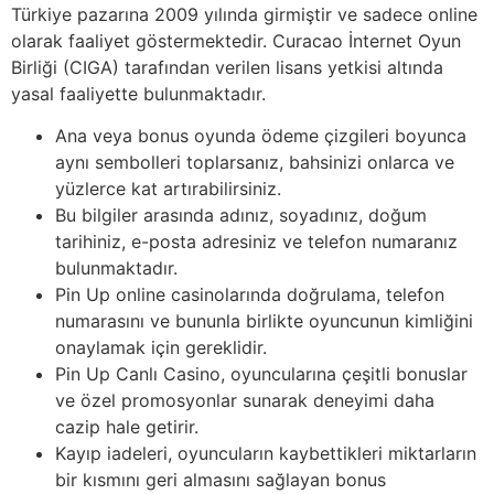
Türkiye pazarına 2009 yılında girmiştir ve sadece online
olarak faaliyet göstermektedir. Curacao İnternet Oyun
Birliği (CIGA) tarafından verilen lisans yetkisi altında
yasal faaliyette bulunmaktadır.
Ana veya bonus oyunda ödeme çizgileri boyunca
aynı sembolleri toplarsanız, bahsinizi onlarca ve
yüzlerce kat artırabilirsiniz.
Bu bilgiler arasında adınız, soyadınız, doğum
tarihiniz, e-posta adresiniz ve telefon numaranız
bulunmaktadır.
Pin Up online casinolarında doğrulama, telefon
numarasını ve bununla birlikte oyuncunun kimliğini
onaylamak için gereklidir.
Pin Up Canlı Casino, oyuncularına çeşitli bonuslar
ve özel promosyonlar sunarak deneyimi daha
cazip hale getirir.
Kayıp iadeleri, oyuncuların kaybettikleri miktarların
bir kısmını geri almasını sağlayan bonus