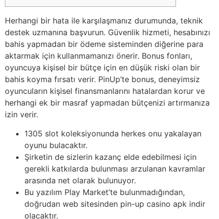
Herhangi bir hata ile karşılaşmanız durumunda, teknik
destek uzmanına başvurun. Güvenlik hizmeti, hesabınızı
bahis yapmadan bir ödeme sisteminden diğerine para
aktarmak için kullanmamanızı önerir. Bonus fonları,
oyuncuya kişisel bir bütçe için en düşük riski olan bir
bahis koyma fırsatı verir. PinUp’te bonus, deneyimsiz
oyuncuların kişisel finansmanlarını hatalardan korur ve
herhangi ek bir masraf yapmadan bütçenizi artırmanıza
izin verir.
1305 slot koleksiyonunda herkes onu yakalayan
oyunu bulacaktır.
Şirketin de sizlerin kazanç elde edebilmesi için
gerekli katkılarda bulunması arzulanan kavramlar
arasında net olarak bulunuyor.
Bu yazılım Play Market’te bulunmadığından,
doğrudan web sitesinden pin-up casino apk indir
olacaktır.