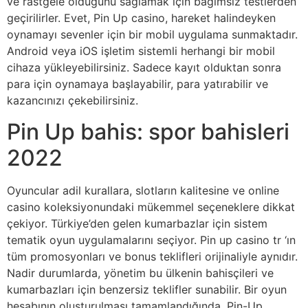
ve rastgele olduğunu sağlamak için bağımsız testlerden
geçirilirler. Evet, Pin Up casino, hareket halindeyken
oynamayı sevenler için bir mobil uygulama sunmaktadır.
Android veya iOS işletim sistemli herhangi bir mobil
cihaza yükleyebilirsiniz. Sadece kayıt olduktan sonra
para için oynamaya başlayabilir, para yatırabilir ve
kazancınızı çekebilirsiniz.
Pin Up bahis: spor bahisleri
2022
Oyuncular adil kurallara, slotların kalitesine ve online
casino koleksiyonundaki mükemmel seçeneklere dikkat
çekiyor. Türkiye’den gelen kumarbazlar için sistem
tematik oyun uygulamalarını seçiyor. Pin up casino tr ‘ın
tüm promosyonları ve bonus teklifleri orijinaliyle aynıdır.
Nadir durumlarda, yönetim bu ülkenin bahisçileri ve
kumarbazları için benzersiz teklifler sunabilir. Bir oyun
hesabının oluşturulması tamamlandığında, Pin-Up