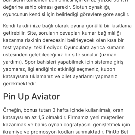
değerine sahip olması gerekir. Slotun oynaklığı,
oyuncunun kendisi için belirlediği görevlere göre seçilir.
Kendi takdirinize bağlı olarak oyuna gönüllü bir kısıtlama
getirebilir. Site, soruların cevapları kumar bağımlılığı
kazanma riskinin derecesini belirleyecek olan kısa bir
test yapmayı teklif ediyor. Oyunculara ayrıca kumarın
üstesinden gelebileceğiniz bir site sunulur (uzman
yardımı). Spor bahisleri yapabilmek için sisteme giriş
yapmanız, ilgilendiğiniz etkinliği seçmeniz, kupon
katsayısına tıklamanız ve bilet ayarlarını yapmanız
gerekmektedir.
Pin Up Aviator
Örneğin, bonus tutarı 3 hafta içinde kullanılmalı, oran
katsayısı en az 1,5 olmalıdır. Firmamız yeni müşteriler
kazanmak ve bahis oynan coğrafyasını genişletmek için
ikramiye ve promosyon kodları sunmaktadır. PinUp Bet