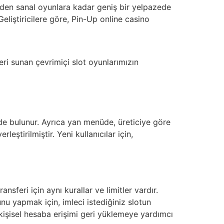
rinden sanal oyunlara kadar geniş bir yelpazede
eliştiricilere göre, Pin-Up online casino
eri sunan çevrimiçi slot oyunlarımızın
mede bulunur. Ayrıca yan menüde, üreticiye göre
eştirilmiştir. Yeni kullanıcılar için,
sferi için aynı kurallar ve limitler vardır.
u yapmak için, imleci istediğiniz slotun
 kişisel hesaba erişimi geri yüklemeye yardımcı