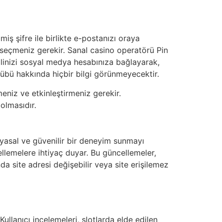
ş şifre ile birlikte e-postanızı oraya
i seçmeniz gerekir. Sanal casino operatörü Pin
ilinizi sosyal medya hesabınıza bağlayarak,
lübü hakkında hiçbir bilgi görünmeyecektir.
meniz ve etkinleştirmeniz gerekir.
olmasıdır.
a yasal ve güvenilir bir deneyim sunmayı
llemelere ihtiyaç duyar. Bu güncellemeler,
da site adresi değişebilir veya site erişilemez
Kullanıcı incelemeleri, slotlarda elde edilen