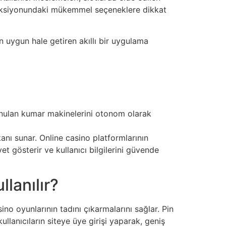
 koleksiyonundaki mükemmel seçeneklere dikkat
uygun hale getiren akıllı bir uygulama
sunulan kumar makinelerini otonom olarak
anı sunar. Online casino platformlarının
iyet gösterir ve kullanıcı bilgilerini güvende
lanılır?
ino oyunlarının tadını çıkarmalarını sağlar. Pin
ullanıcıların siteye üye girişi yaparak, geniş