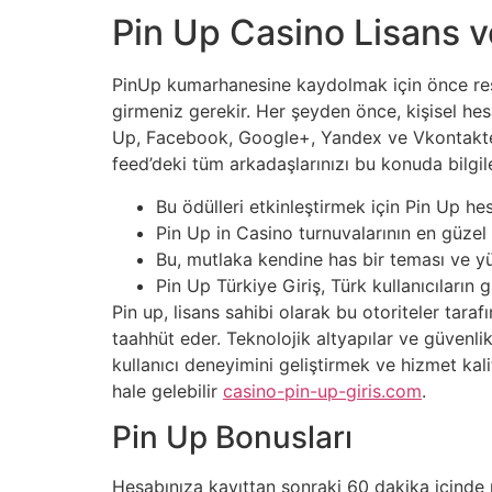
Pin Up Casino Lisans ve
PinUp kumarhanesine kaydolmak için önce resmi
girmeniz gerekir. Her şeyden önce, kişisel hes
Up, Facebook, Google+, Yandex ve Vkontakte’de
feed’deki tüm arkadaşlarınızı bu konuda bilgi
Bu ödülleri etkinleştirmek için Pin Up he
Pin Up in Casino turnuvalarının en güzel
Bu, mutlaka kendine has bir teması ve yü
Pin Up Türkiye Giriş, Türk kullanıcıların 
Pin up, lisans sahibi olarak bu otoriteler tar
taahhüt eder. Teknolojik altyapılar ve güvenl
kullanıcı deneyimini geliştirmek ve hizmet kali
hale gelebilir
casino-pin-up-giris.com
.
Pin Up Bonusları
Hesabınıza kayıttan sonraki 60 dakika içinde pa