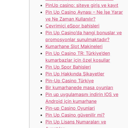
PinUp casino: siteye giriş ve kayıt
Pin Up Casino Aynası – Ne İşe Yarar
ve Ne Zaman Kullanılır?
Çevrimiçi eSpor bahisleri
Pin Up Casino’da hangi bonuslar ve
promosyonlar sunulmaktadır?
Kumarhane Slot Makineleri
Pin Up Casino TR: Türkiye’den
kumarbazlar için özel koşullar
Pin Up Spor Bahisleri
Pin Up Hakkında Şikayetler
Pin-Up Casino Türkiye
Bir kumarhanede masa oyunları
Pin up uygulamasını indirin IOS ve
Android için kumarhane
Pin-up Casino Oyunlari
Pin Up Casino güvenilir mi?
Pin Up Lisans Numaraları ve