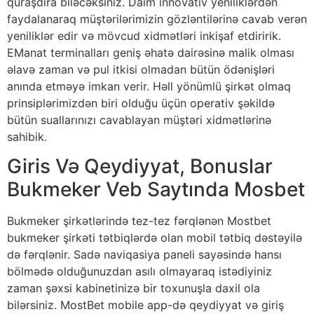
quraşdıra biləcəksiniz. Daim innovativ yeniliklərdən
faydalanaraq müştərilərimizin gözləntilərinə cavab verən
yeniliklər edir və mövcud xidmətləri inkişaf etdiririk.
EManat terminalları geniş əhatə dairəsinə malik olması
əlavə zaman və pul itkisi olmadan bütün ödənişləri
anında etməyə imkan verir. Həll yönümlü şirkət olmaq
prinsiplərimizdən biri olduğu üçün operativ şəkildə
bütün suallarınızı cavablayan müştəri xidmətlərinə
sahibik.
Giris Və Qeydiyyat, Bonuslar
Bukmeker Veb Saytında Mosbet
Bukmeker şirkətlərində tez-tez fərqlənən Mostbet
bukmeker şirkəti tətbiqlərdə olan mobil tətbiq dəstəyilə
də fərqlənir. Sadə naviqasiya paneli sayəsində hansı
bölmədə olduğunuzdan asılı olmayaraq istədiyiniz
zaman şəxsi kabinetinizə bir toxunuşla daxil ola
bilərsiniz. MostBet mobile app-də qeydiyyat və giriş