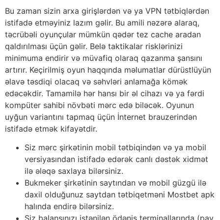
Bu zaman sizin arxa girişlərdən və ya VPN tətbiqlərdən
istifadə etməyiniz lazım gəlir. Bu amili nəzərə alaraq,
təcrübəli oyunçular mümkün qədər tez cache aradan
qaldırılması üçün gəlir. Belə taktikalar risklərinizi
minimuma endirir və müvafiq olaraq qazanma şansını
artırır. Keçirilmiş oyun haqqında məlumatlar dürüstlüyün
əlavə təsdiqi olacaq və səhvləri anlamağa kömək
edəcəkdir. Tamamilə hər hansı bir əl cihazı və ya fərdi
kompüter sahibi növbəti mərc edə biləcək. Oyunun
uyğun variantını tapmaq üçün İnternet brauzerindən
istifadə etmək kifayətdir.
Siz mərc şirkətinin mobil tətbiqindən və ya mobil
versiyasından istifadə edərək canlı dəstək xidmət
ilə ələqə saxlaya bilərsiniz.
Bukmeker şirkətinin saytından və mobil güzgü ilə
daxil olduğunuz saytdan tətbiqetməni Mostbet apk
halında endirə bilərsiniz.
Siz balansınızı istənilən ödəniş terminallarında (pay