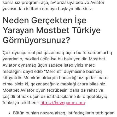
sonra siz proqramı aça, avtorizasiya edə və Aviator
yuvasından istifadə etməyə başlaya bilərsiniz.
Neden Gerçekten İşe
Yarayan Mostbet Türkiye
Görmüyorsunuz?
Çox oyunçu real pul qazanmaq üçün bu fürsətdən artıq
yararlanıb, bəziləri üçün isə bu hələ yenidir. Mostbet
Aviator oynamaq üçün sadəcə istədiyiniz mərc
məbləğini qeyd edib “Mərc et” düyməsinə basmaq
kifayətdir. Mümkün olduqda bacardığınız qədər mərc
etməlisiniz ki, qazanacağınız məbləği artıra biləsiniz.
Mostbet Aviator oyun təcrübəsini daha da rahat və
çeşidli etmək üçün öz istifadəçilərinə iki diqqətəlayiq
funksiya təklif edir
https://hevngame.com
.
Bütün bunları nəzərə alsaq, istifadəçilərin tətbiqdən