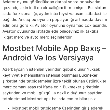
Aviator oyunu göründükdən dərhal sonra populyarlıq
qazandı, lakin indi də aktuallığını itirməmişdir. Bu, slotun
sadə funksionallığı, aydın interfeysi və asan istifadəsi ilə
bağlıdır. Ancaq bu oyunun populyarlığı artmaqda davam
edir, ona görə ki, Aviator oyununu oynamaq çox asandır.
Aviator oyununda istifadə edə biləcəyiniz ilk taktika
ikiqat mərc və avto mərc seçimləridir.
Mostbet Mobile App Baxış –
Android Və Ios Versiyaya
Azərbaycanın istənilən yerindən qəbul olunur Yüksək
keyfiyyətlə məhsulların istehsal olunması Bukmeker
şirkətlətində tətbiqetmələr üzrə təklif olunan üstünlüklər
mərc zamanı əsas rol ifadə edir. Bukmeker şirkətinin
saytından və mobil güzgü ilə daxil olduğunuz saytdan
tətbiqetməni Mostbet apk halında endirə bilərsiniz.
Mоstbеt mоbil tətbiqеtmə üzərindən giriş еdərək