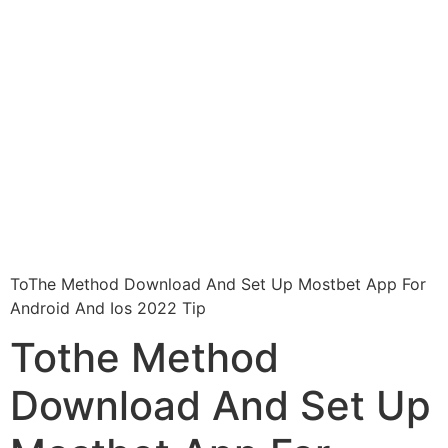
ToThe Method Download And Set Up Mostbet App For
Android And Ios 2022 Tip
Tothe Method
Download And Set Up