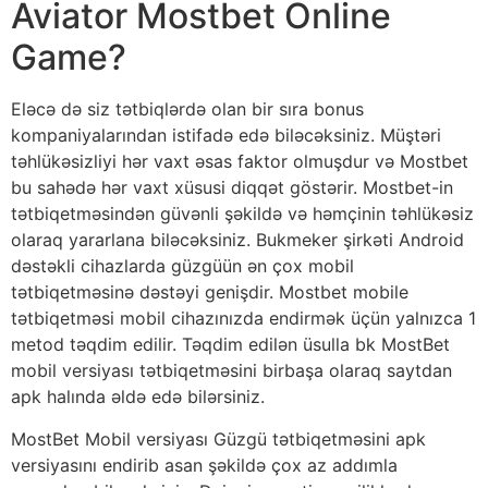
Aviator Mostbet Online
Game?
Eləcə də siz tətbiqlərdə olan bir sıra bonus
kompaniyalarından istifadə edə biləcəksiniz. Müştəri
təhlükəsizliyi hər vaxt əsas faktor olmuşdur və Mostbet
bu sahədə hər vaxt xüsusi diqqət göstərir. Mostbet-in
tətbiqetməsindən güvənli şəkildə və həmçinin təhlükəsiz
olaraq yararlana biləcəksiniz. Bukmeker şirkəti Android
dəstəkli cihazlarda güzgüün ən çox mobil
tətbiqetməsinə dəstəyi genişdir. Mostbet mobile
tətbiqetməsi mobil cihazınızda endirmək üçün yalnızca 1
metod təqdim edilir. Təqdim edilən üsulla bk MostBet
mobil versiyası tətbiqetməsini birbaşa olaraq saytdan
apk halında əldə edə bilərsiniz.
MostBet Mobil versiyası Güzgü tətbiqetməsini apk
versiyasını endirib asan şəkildə çox az addımla