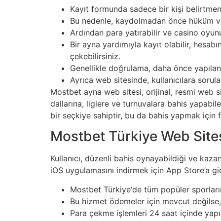
Kayıt formunda sadece bir kişi belirtmeni
Bu nedenle, kaydolmadan önce hüküm ve
Ardından para yatırabilir ve casino oyun
Bir ayna yardımıyla kayıt olabilir, hesabı
çekebilirsiniz.
Genellikle doğrulama, daha önce yapılan
Ayrıca web sitesinde, kullanıcılara soru
Mostbet ayna web sitesi, orijinal, resmi web si
dallarına, liglere ve turnuvalara bahis yapabil
bir seçkiye sahiptir, bu da bahis yapmak için f
Mostbet Türkiye Web Site
Kullanıcı, düzenli bahis oynayabildiği ve kazan
iOS uygulamasını indirmek için App Store’a gid
Mostbet Türkiye‘de tüm popüler sporların y
Bu hizmet ödemeler için mevcut değilse,
Para çekme işlemleri 24 saat içinde yapıl