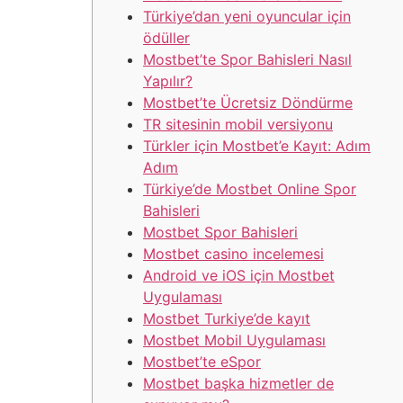
Türkiye’dan yeni oyuncular için
ödüller
Mostbet’te Spor Bahisleri Nasıl
Yapılır?
Mostbet’te Ücretsiz Döndürme
TR sitesinin mobil versiyonu
Türkler için Mostbet’e Kayıt: Adım
Adım
Türkiye’de Mostbet Online Spor
Bahisleri
Mostbet Spor Bahisleri
Mostbet casino incelemesi
Android ve iOS için Mostbet
Uygulaması
Mostbet Turkiye’de kayıt
Mostbet Mobil Uygulaması
Mostbet’te eSpor
Mostbet başka hizmetler de