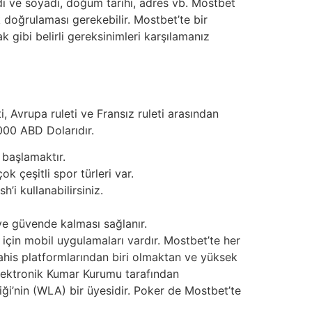
adı ve soyadı, doğum tarihi, adres vb. Mostbet
k doğrulaması gerekebilir. Mostbet’te bir
gibi belirli gereksinimleri karşılamanız
 Avrupa ruleti ve Fransız ruleti arasından
000 ABD Dolarıdır.
 başlamaktır.
 çeşitli spor türleri var.
i kullanabilirsiniz.
i ve güvende kalması sağlanır.
çin mobil uygulamaları vardır. Mostbet’te her
ahis platformlarından biri olmaktan ve yüksek
Elektronik Kumar Kurumu tarafından
ği’nin (WLA) bir üyesidir. Poker de Mostbet’te