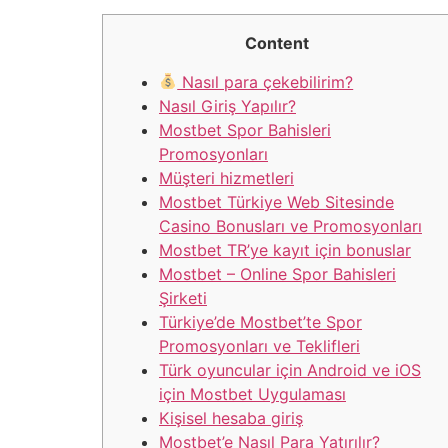
Content
Nasıl para çekebilirim?
Nasıl Giriş Yapılır?
Mostbet Spor Bahisleri
Promosyonları
Müşteri hizmetleri
Mostbet Türkiye Web Sitesinde
Casino Bonusları ve Promosyonları
Mostbet TR’ye kayıt için bonuslar
Mostbet – Online Spor Bahisleri
Şirketi
Türkiye’de Mostbet’te Spor
Promosyonları ve Teklifleri
Türk oyuncular için Android ve iOS
için Mostbet Uygulaması
Kişisel hesaba giriş
Mostbet’e Nasıl Para Yatırılır?