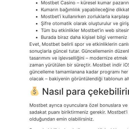
Mostbet Casino – küresel kumar pazarınd
Kumarın bağımlılık yapabileceğine dikkat
Mostbet’i kullanırken zorluklarla karşıla
Şifre otomatik olarak oluşturulur ve giriş
Tüm bu etkinlikler Mostbet’in web sites
Burada biraz daha kişisel bilgi vermeniz 
Evet, Mostbet belirli spor ve etkinliklerin can
sonuçlarla güncel tutar. Güncellemenin düzenli
tasarımını ve işlevselliğini – modernize etmek 
zaman yürütülen bir süreçtir. Mostbet indir 
güncelleme tamamlanana kadar programı her aç
olacak – bakiyenin görüntülendiği tablonun a
Nasıl para çekebilir
Mostbet ayrıca oyunculara özel bonuslara ve 
sadakat puanı biriktirmeniz gerekir. Mostbet’i 
olduğundan emin olabilirsiniz.