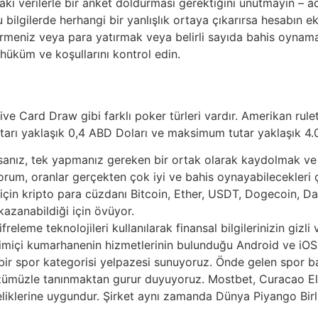
ptaki verilerle bir anket doldurması gerektiğini unutmayın – 
u bilgilerde herhangi bir yanlışlık ortaya çıkarırsa hesabın e
eniz veya para yatırmak veya belirli sayıda bahis oynamak 
n hüküm ve koşullarını kontrol edin.
Card Draw gibi farklı poker türleri vardır. Amerikan ruleti,
tarı yaklaşık 0,4 ABD Doları ve maksimum tutar yaklaşık 4.
rsanız, tek yapmanız gereken bir ortak olarak kaydolmak ve
um, oranlar gerçekten çok iyi ve bahis oynayabilecekleri çok
in kripto para cüzdanı Bitcoin, Ether, USDT, Dogecoin, Dash’
kazanabildiği için övüyor.
releme teknolojileri kullanılarak finansal bilgilerinizin gizl
içi kumarhanenin hizmetlerinin bulunduğu Android ve iOS i
 bir spor kategorisi yelpazesi sunuyoruz. Önde gelen spor b
ayüzümüzle tanınmaktan gurur duyuyoruz. Mostbet, Curacao 
iklerine uygundur. Şirket aynı zamanda Dünya Piyango Birli