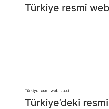
Türkiye resmi web
Türkiye resmi web sitesi
Türkiye’deki resmi