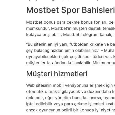
Mostbet Spor Bahisler
Mostbet bonus para çekme bonus fonları, belir
mümkündür. Mostbet’in müşteri destek temsilc
kolayca erişilebilir. Mostbet Telegram kanalı, 
“Bu sitenin en iyi yanı, futboldan krikete ve 
şey bulacağınızdan emin olabilirsiniz.” – Mu
oynayabilecekleri çok çeşitli spor türleri va
müşteriler tarafından kullanılabilir. Minimum 
Müşteri hizmetleri
Web sitesinin mobil versiyonuna erişmek için we
otomatik olarak algılayacak ve düzeni daha k
önlemdir, eğer yönetim bunu kullanırsa, oyuncu
iptal edilebilir veya para çekme işlemleri kısıt
ancak oyuncunun belirli bir konuda iyi niyetin